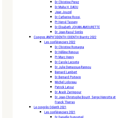
Dr Christine Perez
Dr Maha H. DAOU
Jean Jouzel
Dr Catherine Rossi,
Pr Hervé Tassery
Dr Elisabeth JOHAN-AMOURETTE
Dr Jean-Raoul Sintès
Congres ANPH’ODENTH ODENTH Biarritz 2022
Les conférenciers 2022
Dr Christine Romagna
Dr Hélène Renoux
Pr Marc Henry
Dr Carole Leconte
Dr Julie Demassue-Rannou
Bernard Lambert
Dr Bernard Poitevin
Michel Lidoreau
Patrick Latour
Dr Arash Zarrinpour
Dr Jean-Christophe Bourit, Serge Henrotte et
Franck Therras
Le congrès Odenth 2021
Les conférenciers 2021
Dr Danielle Dumonteil