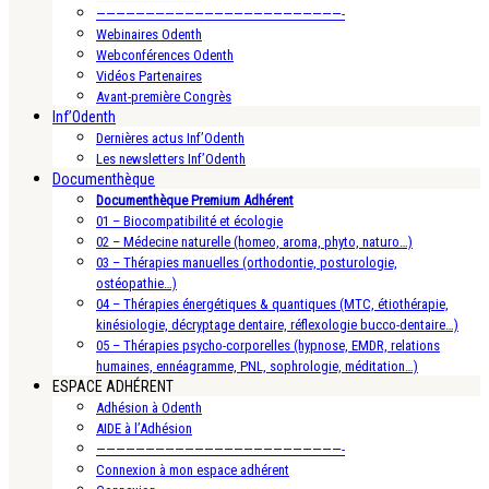
—————————————————————————-
Webinaires Odenth
Webconférences Odenth
Vidéos Partenaires
Avant-première Congrès
Inf’Odenth
Dernières actus Inf’Odenth
Les newsletters Inf’Odenth
Documenthèque
Documenthèque Premium Adhérent
01 – Biocompatibilité et écologie
02 – Médecine naturelle (homeo, aroma, phyto, naturo…)
03 – Thérapies manuelles (orthodontie, posturologie,
ostéopathie…)
04 – Thérapies énergétiques & quantiques (MTC, étiothérapie,
kinésiologie, décryptage dentaire, réflexologie bucco-dentaire…)
05 – Thérapies psycho-corporelles (hypnose, EMDR, relations
humaines, ennéagramme, PNL, sophrologie, méditation…)
ESPACE ADHÉRENT
Adhésion à Odenth
AIDE à l’Adhésion
—————————————————————————-
Connexion à mon espace adhérent