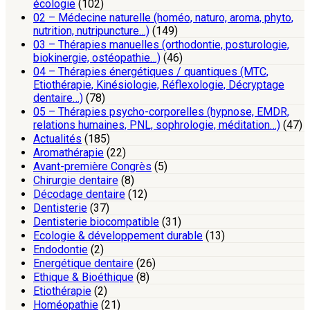
écologie
(102)
02 – Médecine naturelle (homéo, naturo, aroma, phyto,
nutrition, nutripuncture…)
(149)
03 – Thérapies manuelles (orthodontie, posturologie,
biokinergie, ostéopathie…)
(46)
04 – Thérapies énergétiques / quantiques (MTC,
Etiothérapie, Kinésiologie, Réflexologie, Décryptage
dentaire…)
(78)
05 – Thérapies psycho-corporelles (hypnose, EMDR,
relations humaines, PNL, sophrologie, méditation…)
(47)
Actualités
(185)
Aromathérapie
(22)
Avant-première Congrès
(5)
Chirurgie dentaire
(8)
Décodage dentaire
(12)
Dentisterie
(37)
Dentisterie biocompatible
(31)
Ecologie & développement durable
(13)
Endodontie
(2)
Energétique dentaire
(26)
Ethique & Bioéthique
(8)
Etiothérapie
(2)
Homéopathie
(21)