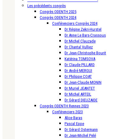
Les précédents congrès
Congrès ODENTH 2025
Congrès ODENTH 2024
Conférenciers Congrès 2024
Dr Régine Zekri-Hurstel
Dr Anne Le Bars-Crassous
Dr Michel Clauzade
Dr Chantal Vulliez
Dr Jean-Christophe Bourit
Katérina TOMSOVA
Dr Claude PILLARD
Dr André MERGUI
Dr Philippe COAT
Dr Jean-Claude MONIN
Dr Muriel JEANTET
Dr Michel ARTEIL
Dr Gérard DIEUZAIDE
Congrès ODENTH Rennes 2023
Conférenciers 2023
Alice Baras
Pascal Eppe
Dr Gérard Ostermann
Dr Jean-Michel Pelé