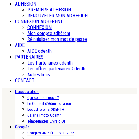
ADHESION
PREMIERE ADHÉSION
RENOUVELER MON ADHESION
CONNEXION ADHERENT
CONNEXION
Mon compte adhérent
Réinitialiser mon mot de passe
AIDE
AIDE odenth
PARTENAIRES
Les Partenaires odenth
Les offres partenaires Odenth
Autres liens
CONTACT
L’association
Qui sommes nous ?
Le Conseil d’Administration
Les adhérents ODENTH
Galerie Photo Odenth
Témoignages Livre d’Or
Congrès
Congrès ANPH’ODENTH 2026
—————————————————————————-