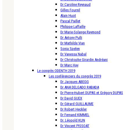
Dr Caroline Reynaud
Gilles Fournil
Alain Huot
Pascal Paillet
Philippe Laffaille
Dr Marie-Solange Raymond
Dr Antony Pulli
Dr Mathilde Vian
Sonia Spelen
Dr Vanessa Nabal
Dr Christophe Girardin Andréani
Dr Marc Hay
Le congrès ODENTH 2019
Les conférenciers du congrès 2019
Dr Jacques ABEGG
Dr ANA DELGADO RABADA
Dr Pierre-Hubert DUPAS et Grégory DUPAS
Dr David GUEX
Dr Gérard GUILLAUME
Dr Robert Heckler
Dr Fernand KIMMEL
Dr. Léopold KUN
Dr Vincent PISSOAT