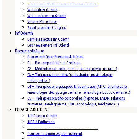
—————————————————————————-
Webinaires Odenth
Webconférences Odenth
Vidéos Partenaires
Avant-première Congrès
Inf’Odenth
Dernières actus Inf’Odenth
Les newsletters Inf’Odenth
Documenthèque
Documenthèque Premium Adhérent
01 – Biocompatibilité et écologie
02 – Médecine naturelle (homeo, aroma, phyto, naturo…)
03 – Thérapies manuelles (orthodontie, posturologie,
ostéopathie…)
04 – Thérapies énergétiques & quantiques (MTC, étiothérapie,
kinésiologie, décryptage dentaire, réflexologie bucco-dentaire…)
05 – Thérapies psycho-corporelles (hypnose, EMDR, relations
humaines, ennéagramme, PNL, sophrologie, méditation…)
ESPACE ADHÉRENT
Adhésion à Odenth
AIDE à l’Adhésion
—————————————————————————-
Connexion à mon espace adhérent