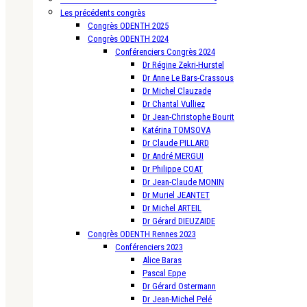
Les précédents congrès
Congrès ODENTH 2025
Congrès ODENTH 2024
Conférenciers Congrès 2024
Dr Régine Zekri-Hurstel
Dr Anne Le Bars-Crassous
Dr Michel Clauzade
Dr Chantal Vulliez
Dr Jean-Christophe Bourit
Katérina TOMSOVA
Dr Claude PILLARD
Dr André MERGUI
Dr Philippe COAT
Dr Jean-Claude MONIN
Dr Muriel JEANTET
Dr Michel ARTEIL
Dr Gérard DIEUZAIDE
Congrès ODENTH Rennes 2023
Conférenciers 2023
Alice Baras
Pascal Eppe
Dr Gérard Ostermann
Dr Jean-Michel Pelé