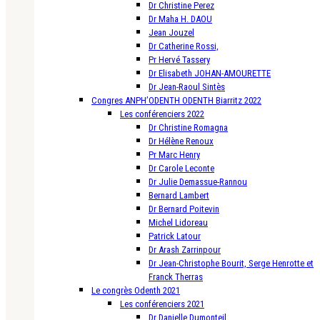
Dr Christine Perez
Dr Maha H. DAOU
Jean Jouzel
Dr Catherine Rossi,
Pr Hervé Tassery
Dr Elisabeth JOHAN-AMOURETTE
Dr Jean-Raoul Sintès
Congres ANPH’ODENTH ODENTH Biarritz 2022
Les conférenciers 2022
Dr Christine Romagna
Dr Hélène Renoux
Pr Marc Henry
Dr Carole Leconte
Dr Julie Demassue-Rannou
Bernard Lambert
Dr Bernard Poitevin
Michel Lidoreau
Patrick Latour
Dr Arash Zarrinpour
Dr Jean-Christophe Bourit, Serge Henrotte et
Franck Therras
Le congrès Odenth 2021
Les conférenciers 2021
Dr Danielle Dumonteil