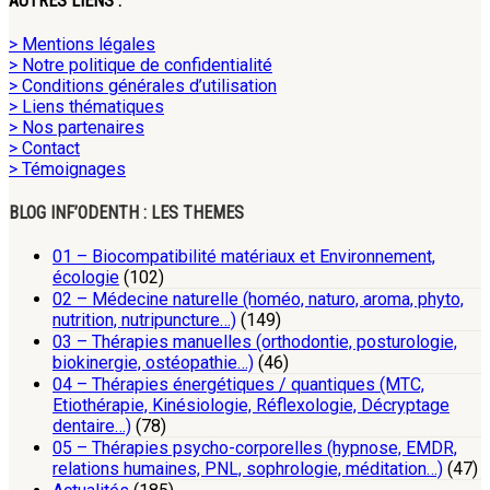
AUTRES LIENS :
> Mentions légales
> Notre politique de confidentialité
> Conditions générales d’utilisation
> Liens thématiques
> Nos partenaires
> Contact
> Témoignages
BLOG INF’ODENTH : LES THEMES
01 – Biocompatibilité matériaux et Environnement,
écologie
(102)
02 – Médecine naturelle (homéo, naturo, aroma, phyto,
nutrition, nutripuncture…)
(149)
03 – Thérapies manuelles (orthodontie, posturologie,
biokinergie, ostéopathie…)
(46)
04 – Thérapies énergétiques / quantiques (MTC,
Etiothérapie, Kinésiologie, Réflexologie, Décryptage
dentaire…)
(78)
05 – Thérapies psycho-corporelles (hypnose, EMDR,
relations humaines, PNL, sophrologie, méditation…)
(47)