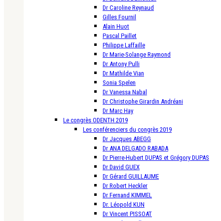
Dr Caroline Reynaud
Gilles Fournil
Alain Huot
Pascal Paillet
Philippe Laffaille
Dr Marie-Solange Raymond
Dr Antony Pulli
Dr Mathilde Vian
Sonia Spelen
Dr Vanessa Nabal
Dr Christophe Girardin Andréani
Dr Marc Hay
Le congrès ODENTH 2019
Les conférenciers du congrès 2019
Dr Jacques ABEGG
Dr ANA DELGADO RABADA
Dr Pierre-Hubert DUPAS et Grégory DUPAS
Dr David GUEX
Dr Gérard GUILLAUME
Dr Robert Heckler
Dr Fernand KIMMEL
Dr. Léopold KUN
Dr Vincent PISSOAT