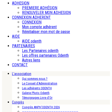
ADHESION
PREMIERE ADHÉSION
RENOUVELER MON ADHESION
CONNEXION ADHERENT
CONNEXION
Mon compte adhérent
Réinitialiser mon mot de passe
AIDE
AIDE odenth
PARTENAIRES
Les Partenaires odenth
Les offres partenaires Odenth
Autres liens
CONTACT
L’association
Qui sommes nous ?
Le Conseil d’Administration
Les adhérents ODENTH
Galerie Photo Odenth
Témoignages Livre d’Or
Congrès
Congrès ANPH’ODENTH 2026
—————————————————————————-