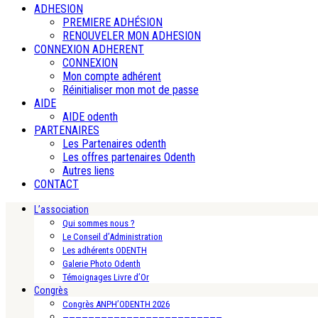
ADHESION
PREMIERE ADHÉSION
RENOUVELER MON ADHESION
CONNEXION ADHERENT
CONNEXION
Mon compte adhérent
Réinitialiser mon mot de passe
AIDE
AIDE odenth
PARTENAIRES
Les Partenaires odenth
Les offres partenaires Odenth
Autres liens
CONTACT
L’association
Qui sommes nous ?
Le Conseil d’Administration
Les adhérents ODENTH
Galerie Photo Odenth
Témoignages Livre d’Or
Congrès
Congrès ANPH’ODENTH 2026
—————————————————————————-