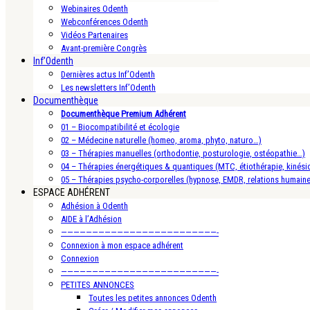
Webinaires Odenth
Webconférences Odenth
Vidéos Partenaires
Avant-première Congrès
Inf’Odenth
Dernières actus Inf’Odenth
Les newsletters Inf’Odenth
Documenthèque
Documenthèque Premium Adhérent
01 – Biocompatibilité et écologie
02 – Médecine naturelle (homeo, aroma, phyto, naturo…)
03 – Thérapies manuelles (orthodontie, posturologie, ostéopathie…)
04 – Thérapies énergétiques & quantiques (MTC, étiothérapie, kinésio
05 – Thérapies psycho-corporelles (hypnose, EMDR, relations humain
ESPACE ADHÉRENT
Adhésion à Odenth
AIDE à l’Adhésion
—————————————————————————-
Connexion à mon espace adhérent
Connexion
—————————————————————————-
PETITES ANNONCES
Toutes les petites annonces Odenth