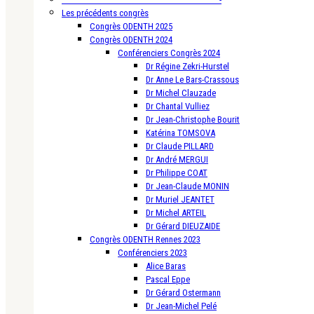
Les précédents congrès
Congrès ODENTH 2025
Congrès ODENTH 2024
Conférenciers Congrès 2024
Dr Régine Zekri-Hurstel
Dr Anne Le Bars-Crassous
Dr Michel Clauzade
Dr Chantal Vulliez
Dr Jean-Christophe Bourit
Katérina TOMSOVA
Dr Claude PILLARD
Dr André MERGUI
Dr Philippe COAT
Dr Jean-Claude MONIN
Dr Muriel JEANTET
Dr Michel ARTEIL
Dr Gérard DIEUZAIDE
Congrès ODENTH Rennes 2023
Conférenciers 2023
Alice Baras
Pascal Eppe
Dr Gérard Ostermann
Dr Jean-Michel Pelé