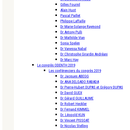
Gilles Fournil
Alain Huot
Pascal Paillet
Philippe Laffaille
Dr Marie-Solange Raymond
Dr Antony Pulli
Dr Mathilde Vian
Sonia Spelen
Dr Vanessa Nabal
Dr Christophe Girardin Andréani
Dr Marc Hay
Le congrès ODENTH 2019
Les conférenciers du congrès 2019
Dr Jacques ABEGG
Dr ANA DELGADO RABADA
Dr Pierre-Hubert DUPAS et Grégory DUPAS
Dr David GUEX
Dr Gérard GUILLAUME
Dr Robert Heckler
Dr Fernand KIMMEL
Dr. Léopold KUN
Dr Vincent PISSOAT
Dr Nicolas Stelling