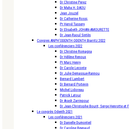
Dr Christine Perez
Dr Maha H. DAOU
Jean Jouzel
Dr Catherine Rossi,
Pr Hervé Tassery
Dr Elisabeth JOHAN-AMOURETTE
Dr Jean-Raoul Sintès
Congres ANPH’ODENTH ODENTH Biarritz 2022
Les conférenciers 2022
Dr Christine Romagna
Dr Hélène Renoux
Pr Marc Henry
Dr Carole Leconte
Dr Julie Demassue-Rannou
Bernard Lambert
Dr Bernard Poitevin
Michel Lidoreau
Patrick Latour
Dr Arash Zarrinpour
Dr Jean-Christophe Bourit, Serge Henrotte et 
Le congrès Odenth 2021
Les conférenciers 2021
Dr Danielle Dumonteil
Dr Caroline Reynaud