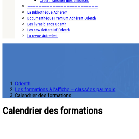
Créer / Modifier mes annonces
—————————————————————————-
La Bibliothèque Adhérent
Documenthèque Premium Adhérent Odenth
Les livres blancs Odenth
Les newsletters Inf’Odenth
La revue Autredent
Odenth
Les formations à l’affiche – classées par mois
Calendrier des formations
Calendrier des formations