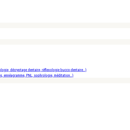
logie, décryptage dentaire, réflexologie bucco-dentaire…)
es, ennéagramme, PNL, sophrologie, méditation…)