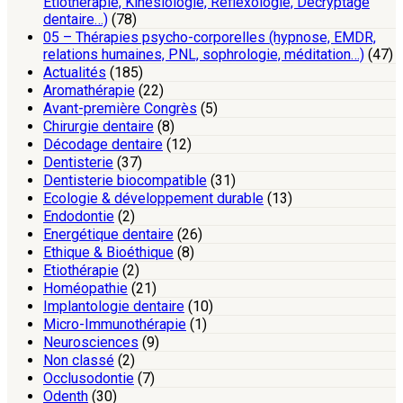
Etiothérapie, Kinésiologie, Réflexologie, Décryptage
dentaire…)
(78)
05 – Thérapies psycho-corporelles (hypnose, EMDR,
relations humaines, PNL, sophrologie, méditation…)
(47)
Actualités
(185)
Aromathérapie
(22)
Avant-première Congrès
(5)
Chirurgie dentaire
(8)
Décodage dentaire
(12)
Dentisterie
(37)
Dentisterie biocompatible
(31)
Ecologie & développement durable
(13)
Endodontie
(2)
Energétique dentaire
(26)
Ethique & Bioéthique
(8)
Etiothérapie
(2)
Homéopathie
(21)
Implantologie dentaire
(10)
Micro-Immunothérapie
(1)
Neurosciences
(9)
Non classé
(2)
Occlusodontie
(7)
Odenth
(30)