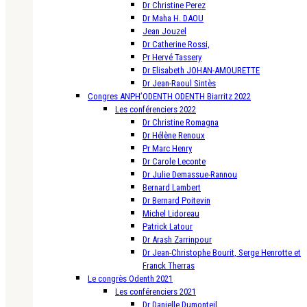
Dr Christine Perez
Dr Maha H. DAOU
Jean Jouzel
Dr Catherine Rossi,
Pr Hervé Tassery
Dr Elisabeth JOHAN-AMOURETTE
Dr Jean-Raoul Sintès
Congres ANPH’ODENTH ODENTH Biarritz 2022
Les conférenciers 2022
Dr Christine Romagna
Dr Hélène Renoux
Pr Marc Henry
Dr Carole Leconte
Dr Julie Demassue-Rannou
Bernard Lambert
Dr Bernard Poitevin
Michel Lidoreau
Patrick Latour
Dr Arash Zarrinpour
Dr Jean-Christophe Bourit, Serge Henrotte et
Franck Therras
Le congrès Odenth 2021
Les conférenciers 2021
Dr Danielle Dumonteil