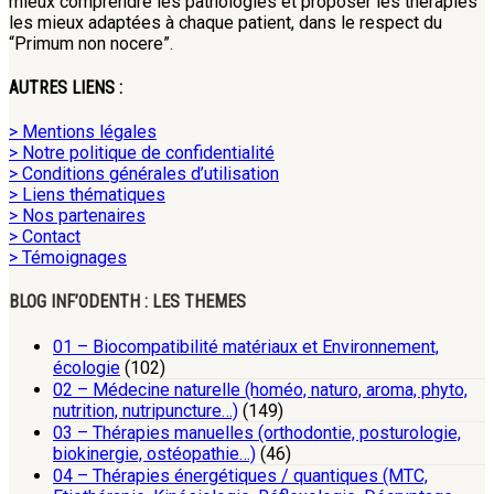
mieux comprendre les pathologies et proposer les thérapies
les mieux adaptées à chaque patient, dans le respect du
“Primum non nocere”.
AUTRES LIENS :
> Mentions légales
> Notre politique de confidentialité
> Conditions générales d’utilisation
> Liens thématiques
> Nos partenaires
> Contact
> Témoignages
BLOG INF’ODENTH : LES THEMES
01 – Biocompatibilité matériaux et Environnement,
écologie
(102)
02 – Médecine naturelle (homéo, naturo, aroma, phyto,
nutrition, nutripuncture…)
(149)
03 – Thérapies manuelles (orthodontie, posturologie,
biokinergie, ostéopathie…)
(46)
04 – Thérapies énergétiques / quantiques (MTC,