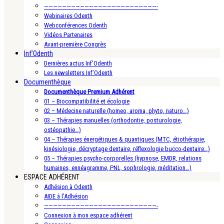
—————————————————————————-
Webinaires Odenth
Webconférences Odenth
Vidéos Partenaires
Avant-première Congrès
Inf’Odenth
Dernières actus Inf’Odenth
Les newsletters Inf’Odenth
Documenthèque
Documenthèque Premium Adhérent
01 – Biocompatibilité et écologie
02 – Médecine naturelle (homeo, aroma, phyto, naturo…)
03 – Thérapies manuelles (orthodontie, posturologie,
ostéopathie…)
04 – Thérapies énergétiques & quantiques (MTC, étiothérapie,
kinésiologie, décryptage dentaire, réflexologie bucco-dentaire…)
05 – Thérapies psycho-corporelles (hypnose, EMDR, relations
humaines, ennéagramme, PNL, sophrologie, méditation…)
ESPACE ADHÉRENT
Adhésion à Odenth
AIDE à l’Adhésion
—————————————————————————-
Connexion à mon espace adhérent