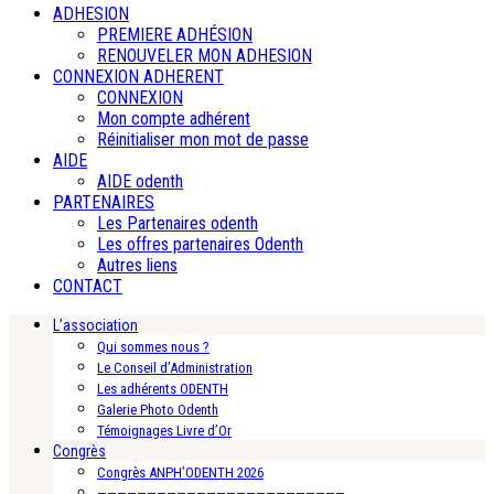
ADHESION
PREMIERE ADHÉSION
RENOUVELER MON ADHESION
CONNEXION ADHERENT
CONNEXION
Mon compte adhérent
Réinitialiser mon mot de passe
AIDE
AIDE odenth
PARTENAIRES
Les Partenaires odenth
Les offres partenaires Odenth
Autres liens
CONTACT
L’association
Qui sommes nous ?
Le Conseil d’Administration
Les adhérents ODENTH
Galerie Photo Odenth
Témoignages Livre d’Or
Congrès
Congrès ANPH’ODENTH 2026
—————————————————————————-