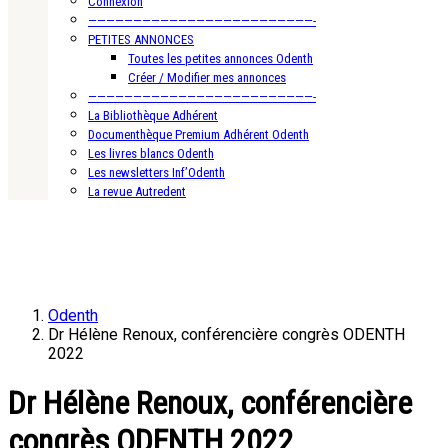
Connexion
—————————————————————————-
PETITES ANNONCES
Toutes les petites annonces Odenth
Créer / Modifier mes annonces
—————————————————————————-
La Bibliothèque Adhérent
Documenthèque Premium Adhérent Odenth
Les livres blancs Odenth
Les newsletters Inf’Odenth
La revue Autredent
Odenth
Dr Hélène Renoux, conférencière congrès ODENTH
2022
Dr Hélène Renoux, conférencière
congrès ODENTH 2022