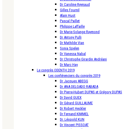
Dr Caroline Reynaud
Gilles Fournil
Alain Huot
Pascal Paillet
Philippe Laffaille
Dr Marie-Solange Raymond
Dr Antony Pulli
Dr Mathilde Vian
Sonia Spelen
Dr Vanessa Nabal
Dr Christophe Girardin Andréani
Dr Marc Hay
Le congrès ODENTH 2019
Les conférenciers du congrès 2019
Dr Jacques ABEGG
Dr ANA DELGADO RABADA
Dr Pierre-Hubert DUPAS et Grégory DUPAS
Dr David GUEX
Dr Gérard GUILLAUME
Dr Robert Heckler
Dr Fernand KIMMEL
Dr. Léopold KUN
Dr Vincent PISSOAT