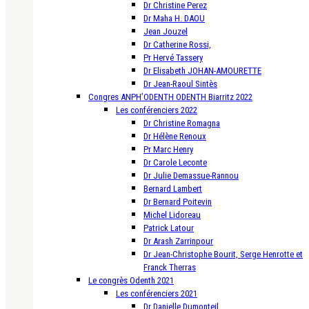
Dr Christine Perez
Dr Maha H. DAOU
Jean Jouzel
Dr Catherine Rossi,
Pr Hervé Tassery
Dr Elisabeth JOHAN-AMOURETTE
Dr Jean-Raoul Sintès
Congres ANPH’ODENTH ODENTH Biarritz 2022
Les conférenciers 2022
Dr Christine Romagna
Dr Hélène Renoux
Pr Marc Henry
Dr Carole Leconte
Dr Julie Demassue-Rannou
Bernard Lambert
Dr Bernard Poitevin
Michel Lidoreau
Patrick Latour
Dr Arash Zarrinpour
Dr Jean-Christophe Bourit, Serge Henrotte et
Franck Therras
Le congrès Odenth 2021
Les conférenciers 2021
Dr Danielle Dumonteil