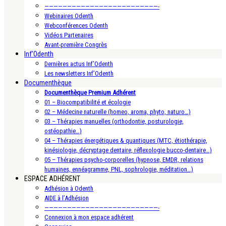
—————————————————————————-
Webinaires Odenth
Webconférences Odenth
Vidéos Partenaires
Avant-première Congrès
Inf’Odenth
Dernières actus Inf’Odenth
Les newsletters Inf’Odenth
Documenthèque
Documenthèque Premium Adhérent
01 – Biocompatibilité et écologie
02 – Médecine naturelle (homeo, aroma, phyto, naturo…)
03 – Thérapies manuelles (orthodontie, posturologie,
ostéopathie…)
04 – Thérapies énergétiques & quantiques (MTC, étiothérapie,
kinésiologie, décryptage dentaire, réflexologie bucco-dentaire…)
05 – Thérapies psycho-corporelles (hypnose, EMDR, relations
humaines, ennéagramme, PNL, sophrologie, méditation…)
ESPACE ADHÉRENT
Adhésion à Odenth
AIDE à l’Adhésion
—————————————————————————-
Connexion à mon espace adhérent