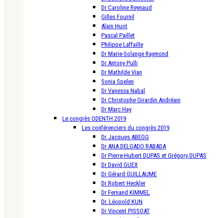
Dr Caroline Reynaud
Gilles Fournil
Alain Huot
Pascal Paillet
Philippe Laffaille
Dr Marie-Solange Raymond
Dr Antony Pulli
Dr Mathilde Vian
Sonia Spelen
Dr Vanessa Nabal
Dr Christophe Girardin Andréani
Dr Marc Hay
Le congrès ODENTH 2019
Les conférenciers du congrès 2019
Dr Jacques ABEGG
Dr ANA DELGADO RABADA
Dr Pierre-Hubert DUPAS et Grégory DUPAS
Dr David GUEX
Dr Gérard GUILLAUME
Dr Robert Heckler
Dr Fernand KIMMEL
Dr. Léopold KUN
Dr Vincent PISSOAT