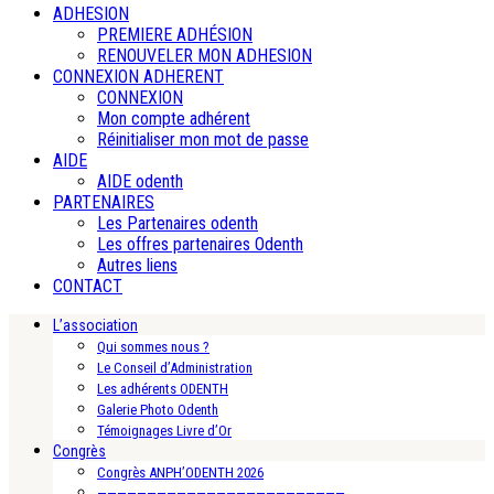
ADHESION
PREMIERE ADHÉSION
RENOUVELER MON ADHESION
CONNEXION ADHERENT
CONNEXION
Mon compte adhérent
Réinitialiser mon mot de passe
AIDE
AIDE odenth
PARTENAIRES
Les Partenaires odenth
Les offres partenaires Odenth
Autres liens
CONTACT
L’association
Qui sommes nous ?
Le Conseil d’Administration
Les adhérents ODENTH
Galerie Photo Odenth
Témoignages Livre d’Or
Congrès
Congrès ANPH’ODENTH 2026
—————————————————————————-