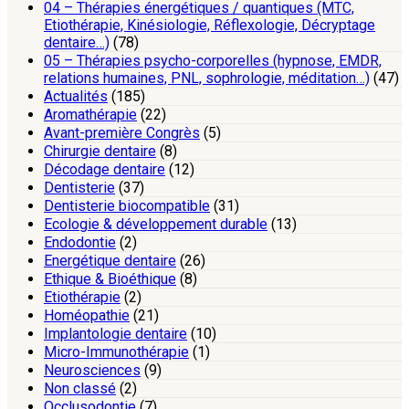
04 – Thérapies énergétiques / quantiques (MTC,
Etiothérapie, Kinésiologie, Réflexologie, Décryptage
dentaire…)
(78)
05 – Thérapies psycho-corporelles (hypnose, EMDR,
relations humaines, PNL, sophrologie, méditation…)
(47)
Actualités
(185)
Aromathérapie
(22)
Avant-première Congrès
(5)
Chirurgie dentaire
(8)
Décodage dentaire
(12)
Dentisterie
(37)
Dentisterie biocompatible
(31)
Ecologie & développement durable
(13)
Endodontie
(2)
Energétique dentaire
(26)
Ethique & Bioéthique
(8)
Etiothérapie
(2)
Homéopathie
(21)
Implantologie dentaire
(10)
Micro-Immunothérapie
(1)
Neurosciences
(9)
Non classé
(2)
Occlusodontie
(7)