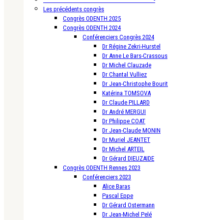
Les précédents congrès
Congrès ODENTH 2025
Congrès ODENTH 2024
Conférenciers Congrès 2024
Dr Régine Zekri-Hurstel
Dr Anne Le Bars-Crassous
Dr Michel Clauzade
Dr Chantal Vulliez
Dr Jean-Christophe Bourit
Katérina TOMSOVA
Dr Claude PILLARD
Dr André MERGUI
Dr Philippe COAT
Dr Jean-Claude MONIN
Dr Muriel JEANTET
Dr Michel ARTEIL
Dr Gérard DIEUZAIDE
Congrès ODENTH Rennes 2023
Conférenciers 2023
Alice Baras
Pascal Eppe
Dr Gérard Ostermann
Dr Jean-Michel Pelé