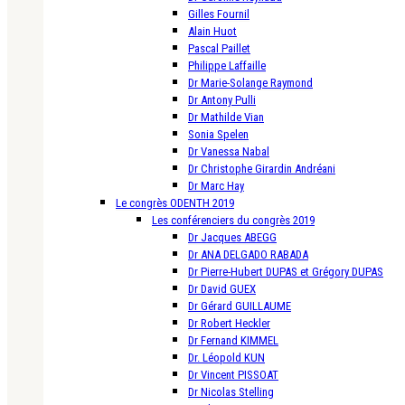
Gilles Fournil
Alain Huot
Pascal Paillet
Philippe Laffaille
Dr Marie-Solange Raymond
Dr Antony Pulli
Dr Mathilde Vian
Sonia Spelen
Dr Vanessa Nabal
Dr Christophe Girardin Andréani
Dr Marc Hay
Le congrès ODENTH 2019
Les conférenciers du congrès 2019
Dr Jacques ABEGG
Dr ANA DELGADO RABADA
Dr Pierre-Hubert DUPAS et Grégory DUPAS
Dr David GUEX
Dr Gérard GUILLAUME
Dr Robert Heckler
Dr Fernand KIMMEL
Dr. Léopold KUN
Dr Vincent PISSOAT
Dr Nicolas Stelling