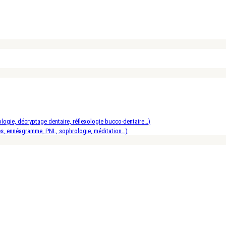
logie, décryptage dentaire, réflexologie bucco-dentaire…)
es, ennéagramme, PNL, sophrologie, méditation…)