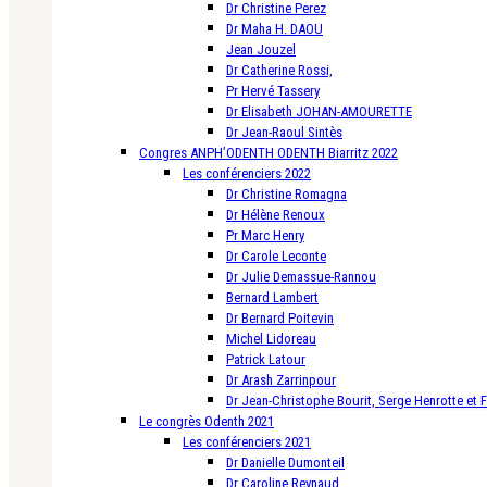
Dr Christine Perez
Dr Maha H. DAOU
Jean Jouzel
Dr Catherine Rossi,
Pr Hervé Tassery
Dr Elisabeth JOHAN-AMOURETTE
Dr Jean-Raoul Sintès
Congres ANPH’ODENTH ODENTH Biarritz 2022
Les conférenciers 2022
Dr Christine Romagna
Dr Hélène Renoux
Pr Marc Henry
Dr Carole Leconte
Dr Julie Demassue-Rannou
Bernard Lambert
Dr Bernard Poitevin
Michel Lidoreau
Patrick Latour
Dr Arash Zarrinpour
Dr Jean-Christophe Bourit, Serge Henrotte et 
Le congrès Odenth 2021
Les conférenciers 2021
Dr Danielle Dumonteil
Dr Caroline Reynaud