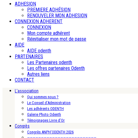
ADHESION
PREMIERE ADHÉSION
RENOUVELER MON ADHESION
CONNEXION ADHERENT
CONNEXION
Mon compte adhérent
Réinitialiser mon mot de passe
AIDE
AIDE odenth
PARTENAIRES
Les Partenaires odenth
Les offres partenaires Odenth
Autres liens
CONTACT
L’association
Qui sommes nous ?
Le Conseil d’Administration
Les adhérents ODENTH
Galerie Photo Odenth
Témoignages Livre d’Or
Congrès
Congrès ANPH’ODENTH 2026
—————————————————————————-