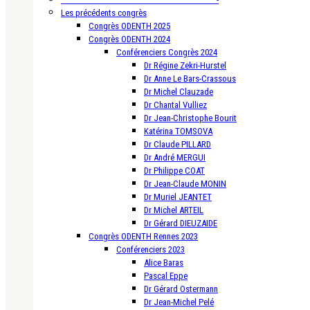
Les précédents congrès
Congrès ODENTH 2025
Congrès ODENTH 2024
Conférenciers Congrès 2024
Dr Régine Zekri-Hurstel
Dr Anne Le Bars-Crassous
Dr Michel Clauzade
Dr Chantal Vulliez
Dr Jean-Christophe Bourit
Katérina TOMSOVA
Dr Claude PILLARD
Dr André MERGUI
Dr Philippe COAT
Dr Jean-Claude MONIN
Dr Muriel JEANTET
Dr Michel ARTEIL
Dr Gérard DIEUZAIDE
Congrès ODENTH Rennes 2023
Conférenciers 2023
Alice Baras
Pascal Eppe
Dr Gérard Ostermann
Dr Jean-Michel Pelé