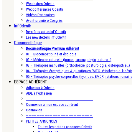
Webinaires Odenth
Webconférences Odenth
Vidéos Partenaires
Avant-première Congrès
Inf’Odenth
Dernières actus Inf’Odenth
Les newsletters Inf’Odenth
Documenthèque
Documenthèque Premium Adhérent
01 – Biocompatibilité et écologie
02 – Médecine naturelle (homeo, aroma, phyto, naturo…)
03 – Thérapies manuelles (orthodontie, posturologie, ostéopathie…)
04 – Thérapies énergétiques & quantiques (MTC, étiothérapie, kinésio
05 – Thérapies psycho-corporelles (hypnose, EMDR, relations humain
ESPACE ADHÉRENT
Adhésion à Odenth
AIDE à l’Adhésion
—————————————————————————-
Connexion à mon espace adhérent
Connexion
—————————————————————————-
PETITES ANNONCES
Toutes les petites annonces Odenth