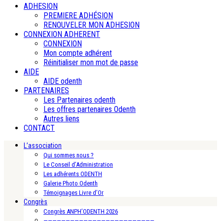
ADHESION
PREMIERE ADHÉSION
RENOUVELER MON ADHESION
CONNEXION ADHERENT
CONNEXION
Mon compte adhérent
Réinitialiser mon mot de passe
AIDE
AIDE odenth
PARTENAIRES
Les Partenaires odenth
Les offres partenaires Odenth
Autres liens
CONTACT
L’association
Qui sommes nous ?
Le Conseil d’Administration
Les adhérents ODENTH
Galerie Photo Odenth
Témoignages Livre d’Or
Congrès
Congrès ANPH’ODENTH 2026
—————————————————————————-