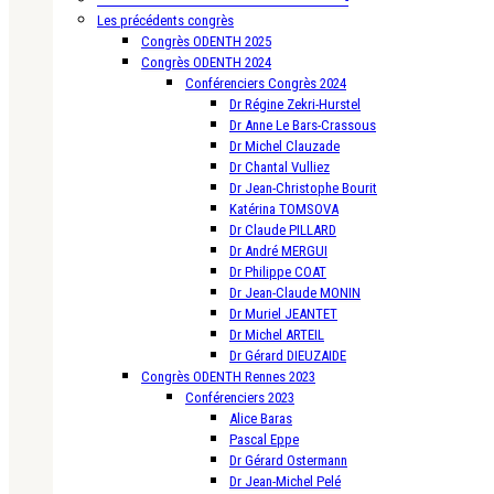
Les précédents congrès
Congrès ODENTH 2025
Congrès ODENTH 2024
Conférenciers Congrès 2024
Dr Régine Zekri-Hurstel
Dr Anne Le Bars-Crassous
Dr Michel Clauzade
Dr Chantal Vulliez
Dr Jean-Christophe Bourit
Katérina TOMSOVA
Dr Claude PILLARD
Dr André MERGUI
Dr Philippe COAT
Dr Jean-Claude MONIN
Dr Muriel JEANTET
Dr Michel ARTEIL
Dr Gérard DIEUZAIDE
Congrès ODENTH Rennes 2023
Conférenciers 2023
Alice Baras
Pascal Eppe
Dr Gérard Ostermann
Dr Jean-Michel Pelé