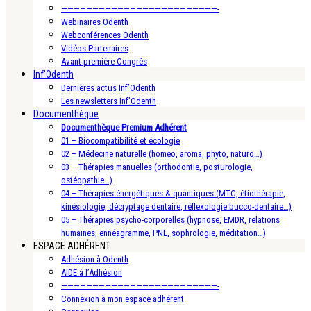
—————————————————————————-
Webinaires Odenth
Webconférences Odenth
Vidéos Partenaires
Avant-première Congrès
Inf’Odenth
Dernières actus Inf’Odenth
Les newsletters Inf’Odenth
Documenthèque
Documenthèque Premium Adhérent
01 – Biocompatibilité et écologie
02 – Médecine naturelle (homeo, aroma, phyto, naturo…)
03 – Thérapies manuelles (orthodontie, posturologie,
ostéopathie…)
04 – Thérapies énergétiques & quantiques (MTC, étiothérapie,
kinésiologie, décryptage dentaire, réflexologie bucco-dentaire…)
05 – Thérapies psycho-corporelles (hypnose, EMDR, relations
humaines, ennéagramme, PNL, sophrologie, méditation…)
ESPACE ADHÉRENT
Adhésion à Odenth
AIDE à l’Adhésion
—————————————————————————-
Connexion à mon espace adhérent