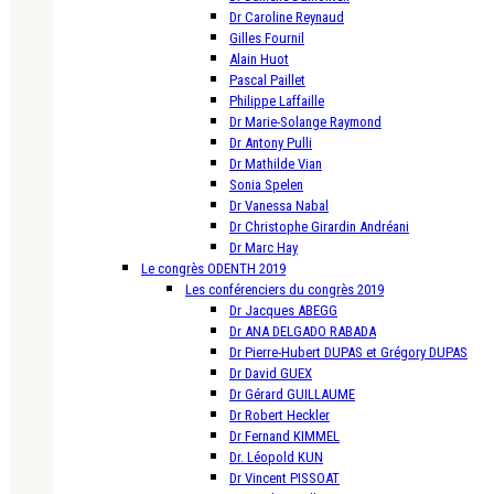
Dr Caroline Reynaud
Gilles Fournil
Alain Huot
Pascal Paillet
Philippe Laffaille
Dr Marie-Solange Raymond
Dr Antony Pulli
Dr Mathilde Vian
Sonia Spelen
Dr Vanessa Nabal
Dr Christophe Girardin Andréani
Dr Marc Hay
Le congrès ODENTH 2019
Les conférenciers du congrès 2019
Dr Jacques ABEGG
Dr ANA DELGADO RABADA
Dr Pierre-Hubert DUPAS et Grégory DUPAS
Dr David GUEX
Dr Gérard GUILLAUME
Dr Robert Heckler
Dr Fernand KIMMEL
Dr. Léopold KUN
Dr Vincent PISSOAT