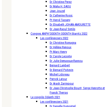
Dr Christine Perez
Dr Maha H. DAOU
Jean Jouzel
Dr Catherine Rossi,
Pr Hervé Tassery
Dr Elisabeth JOHAN-AMOURETTE
Dr Jean-Raoul Sintès
Congres ANPH’ODENTH ODENTH Biarritz 2022
Les conférenciers 2022
Dr Christine Romagna
Dr Hélène Renoux
Pr Marc Henry
Dr Carole Leconte
Dr Julie Demassue-Rannou
Bernard Lambert
Dr Bernard Poitevin
Michel Lidoreau
Patrick Latour
Dr Arash Zarrinpour
Dr Jean-Christophe Bourit, Serge Henrotte et
Franck Therras
Le congrès Odenth 2021
Les conférenciers 2021
Dr Danielle Dumonteil