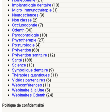
Homéopathie
(21)
Implantologie dentaire
(10)
Micro-Immunothérapie
(1)
Neurosciences
(9)
Non classé
(2)
Occlusodontie
(7)
Odenth
(30)
Parodontologie
(10)
Phytothérapie
(27)
Posturologie
(4)
Prévention
(88)
Prévention sanitaire
(12)
Santé
(188)
Science
(13)
Symbolique dentaire
(9)
Thérapies quantiques
(11)
Vidéos partenaires
(6)
Webconférences
(11)
Webinaire à la Une
(5)
Webinaires Odenth
(24)
Politique de confidentialité