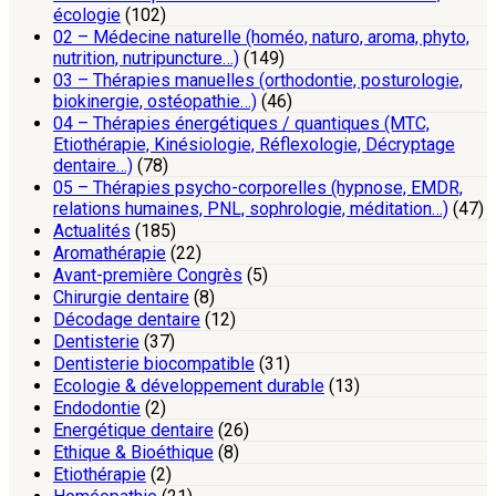
écologie
(102)
02 – Médecine naturelle (homéo, naturo, aroma, phyto,
nutrition, nutripuncture…)
(149)
03 – Thérapies manuelles (orthodontie, posturologie,
biokinergie, ostéopathie…)
(46)
04 – Thérapies énergétiques / quantiques (MTC,
Etiothérapie, Kinésiologie, Réflexologie, Décryptage
dentaire…)
(78)
05 – Thérapies psycho-corporelles (hypnose, EMDR,
relations humaines, PNL, sophrologie, méditation…)
(47)
Actualités
(185)
Aromathérapie
(22)
Avant-première Congrès
(5)
Chirurgie dentaire
(8)
Décodage dentaire
(12)
Dentisterie
(37)
Dentisterie biocompatible
(31)
Ecologie & développement durable
(13)
Endodontie
(2)
Energétique dentaire
(26)
Ethique & Bioéthique
(8)
Etiothérapie
(2)