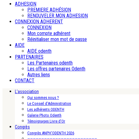
ADHESION
PREMIERE ADHÉSION
RENOUVELER MON ADHESION
CONNEXION ADHERENT
CONNEXION
Mon compte adhérent
Réinitialiser mon mot de passe
AIDE
AIDE odenth
PARTENAIRES
Les Partenaires odenth
Les offres partenaires Odenth
Autres liens
CONTACT
L’association
Qui sommes nous ?
Le Conseil d’Administration
Les adhérents ODENTH
Galerie Photo Odenth
Témoignages Livre d’Or
Congrès
Congrès ANPH’ODENTH 2026
—————————————————————————-