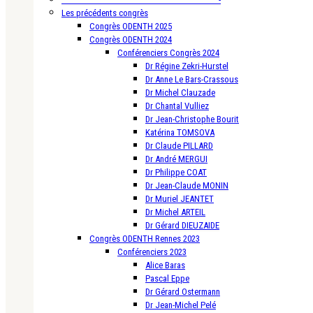
Les précédents congrès
Congrès ODENTH 2025
Congrès ODENTH 2024
Conférenciers Congrès 2024
Dr Régine Zekri-Hurstel
Dr Anne Le Bars-Crassous
Dr Michel Clauzade
Dr Chantal Vulliez
Dr Jean-Christophe Bourit
Katérina TOMSOVA
Dr Claude PILLARD
Dr André MERGUI
Dr Philippe COAT
Dr Jean-Claude MONIN
Dr Muriel JEANTET
Dr Michel ARTEIL
Dr Gérard DIEUZAIDE
Congrès ODENTH Rennes 2023
Conférenciers 2023
Alice Baras
Pascal Eppe
Dr Gérard Ostermann
Dr Jean-Michel Pelé