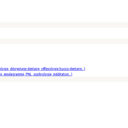
logie, décryptage dentaire, réflexologie bucco-dentaire…)
es, ennéagramme, PNL, sophrologie, méditation…)