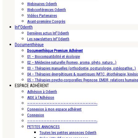
Webinaires Odenth
Webconférences Odenth
Vidéos Partenaires
Avant-première Congrès
Inf’Odenth
Dernières actus Inf’Odenth
Les newsletters Inf’Odenth
Documenthèque
Documenthèque Premium Adhérent
01 – Biocompatibilité et écologie
02 – Médecine naturelle (homeo, aroma, phyto, naturo…)
03 – Thérapies manuelles (orthodontie, posturologie, ostéopathie…)
04 – Thérapies énergétiques & quantiques (MTC, étiothérapie, kinésio
05 – Thérapies psycho-corporelles (hypnose, EMDR, relations humain
ESPACE ADHÉRENT
Adhésion à Odenth
AIDE à l’Adhésion
—————————————————————————-
Connexion à mon espace adhérent
Connexion
—————————————————————————-
PETITES ANNONCES
Toutes les petites annonces Odenth