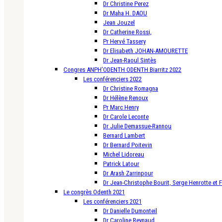
Dr Christine Perez
Dr Maha H. DAOU
Jean Jouzel
Dr Catherine Rossi,
Pr Hervé Tassery
Dr Elisabeth JOHAN-AMOURETTE
Dr Jean-Raoul Sintès
Congres ANPH’ODENTH ODENTH Biarritz 2022
Les conférenciers 2022
Dr Christine Romagna
Dr Hélène Renoux
Pr Marc Henry
Dr Carole Leconte
Dr Julie Demassue-Rannou
Bernard Lambert
Dr Bernard Poitevin
Michel Lidoreau
Patrick Latour
Dr Arash Zarrinpour
Dr Jean-Christophe Bourit, Serge Henrotte et 
Le congrès Odenth 2021
Les conférenciers 2021
Dr Danielle Dumonteil
Dr Caroline Reynaud