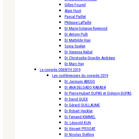
Gilles Fournil
Alain Huot
Pascal Paillet
Philippe Laffaille
Dr Marie-Solange Raymond
Dr Antony Pulli
Dr Mathilde Vian
Sonia Spelen
Dr Vanessa Nabal
Dr Christophe Girardin Andréani
Dr Marc Hay
Le congrès ODENTH 2019
Les conférenciers du congrès 2019
Dr Jacques ABEGG
Dr ANA DELGADO RABADA
Dr Pierre-Hubert DUPAS et Grégory DUPAS
Dr David GUEX
Dr Gérard GUILLAUME
Dr Robert Heckler
Dr Fernand KIMMEL
Dr. Léopold KUN
Dr Vincent PISSOAT
Dr Nicolas Stelling