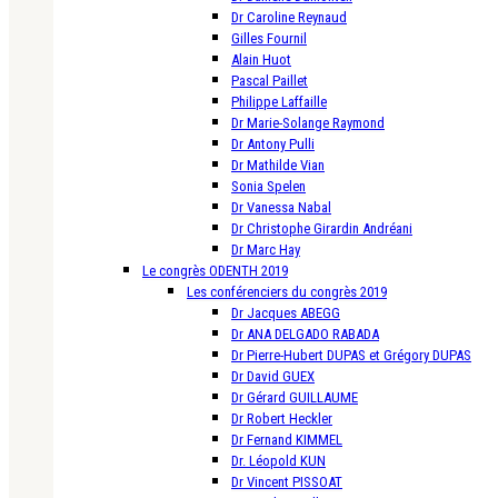
Dr Caroline Reynaud
Gilles Fournil
Alain Huot
Pascal Paillet
Philippe Laffaille
Dr Marie-Solange Raymond
Dr Antony Pulli
Dr Mathilde Vian
Sonia Spelen
Dr Vanessa Nabal
Dr Christophe Girardin Andréani
Dr Marc Hay
Le congrès ODENTH 2019
Les conférenciers du congrès 2019
Dr Jacques ABEGG
Dr ANA DELGADO RABADA
Dr Pierre-Hubert DUPAS et Grégory DUPAS
Dr David GUEX
Dr Gérard GUILLAUME
Dr Robert Heckler
Dr Fernand KIMMEL
Dr. Léopold KUN
Dr Vincent PISSOAT