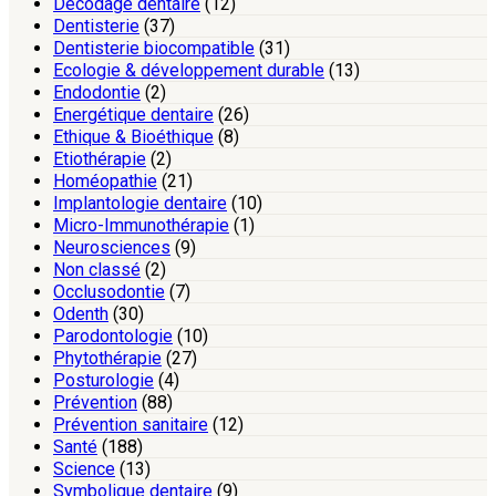
Décodage dentaire
(12)
Dentisterie
(37)
Dentisterie biocompatible
(31)
Ecologie & développement durable
(13)
Endodontie
(2)
Energétique dentaire
(26)
Ethique & Bioéthique
(8)
Etiothérapie
(2)
Homéopathie
(21)
Implantologie dentaire
(10)
Micro-Immunothérapie
(1)
Neurosciences
(9)
Non classé
(2)
Occlusodontie
(7)
Odenth
(30)
Parodontologie
(10)
Phytothérapie
(27)
Posturologie
(4)
Prévention
(88)
Prévention sanitaire
(12)
Santé
(188)
Science
(13)
Symbolique dentaire
(9)