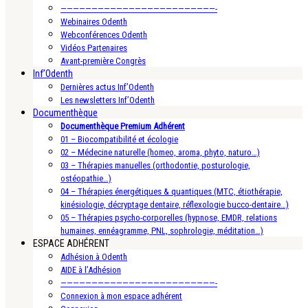
—————————————————————————-
Webinaires Odenth
Webconférences Odenth
Vidéos Partenaires
Avant-première Congrès
Inf’Odenth
Dernières actus Inf’Odenth
Les newsletters Inf’Odenth
Documenthèque
Documenthèque Premium Adhérent
01 – Biocompatibilité et écologie
02 – Médecine naturelle (homeo, aroma, phyto, naturo…)
03 – Thérapies manuelles (orthodontie, posturologie,
ostéopathie…)
04 – Thérapies énergétiques & quantiques (MTC, étiothérapie,
kinésiologie, décryptage dentaire, réflexologie bucco-dentaire…)
05 – Thérapies psycho-corporelles (hypnose, EMDR, relations
humaines, ennéagramme, PNL, sophrologie, méditation…)
ESPACE ADHÉRENT
Adhésion à Odenth
AIDE à l’Adhésion
—————————————————————————-
Connexion à mon espace adhérent