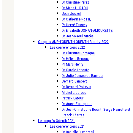
Dr Christine Perez
Dr Maha H. DAOU
Jean Jouzel
Dr Catherine Rossi,
Pr Hervé Tassery
Dr Elisabeth JOHAN-AMOURETTE
Dr Jean-Raoul Sintès
Congres ANPH’ODENTH ODENTH Biarritz 2022
Les conférenciers 2022
Dr Christine Romagna
Dr Hélène Renoux
Pr Marc Henry
Dr Carole Leconte
Dr Julie Demassue-Rannou
Bernard Lambert
Dr Bernard Poitevin
Michel Lidoreau
Patrick Latour
Dr Arash Zarrinpour
Dr Jean-Christophe Bourit, Serge Henrotte et
Franck Therras
Le congrès Odenth 2021
Les conférenciers 2021
Dr Danielle Dumonteil