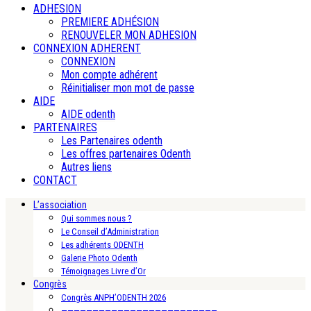
ADHESION
PREMIERE ADHÉSION
RENOUVELER MON ADHESION
CONNEXION ADHERENT
CONNEXION
Mon compte adhérent
Réinitialiser mon mot de passe
AIDE
AIDE odenth
PARTENAIRES
Les Partenaires odenth
Les offres partenaires Odenth
Autres liens
CONTACT
L’association
Qui sommes nous ?
Le Conseil d’Administration
Les adhérents ODENTH
Galerie Photo Odenth
Témoignages Livre d’Or
Congrès
Congrès ANPH’ODENTH 2026
—————————————————————————-