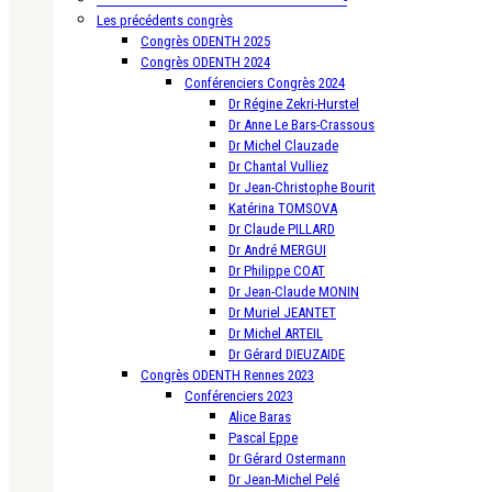
Les précédents congrès
Congrès ODENTH 2025
Congrès ODENTH 2024
Conférenciers Congrès 2024
Dr Régine Zekri-Hurstel
Dr Anne Le Bars-Crassous
Dr Michel Clauzade
Dr Chantal Vulliez
Dr Jean-Christophe Bourit
Katérina TOMSOVA
Dr Claude PILLARD
Dr André MERGUI
Dr Philippe COAT
Dr Jean-Claude MONIN
Dr Muriel JEANTET
Dr Michel ARTEIL
Dr Gérard DIEUZAIDE
Congrès ODENTH Rennes 2023
Conférenciers 2023
Alice Baras
Pascal Eppe
Dr Gérard Ostermann
Dr Jean-Michel Pelé