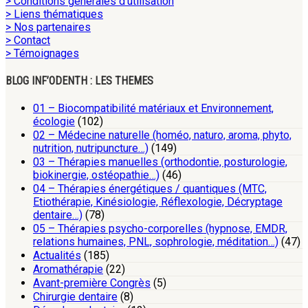
> Conditions générales d’utilisation
> Liens thématiques
> Nos partenaires
> Contact
> Témoignages
BLOG INF’ODENTH : LES THEMES
01 – Biocompatibilité matériaux et Environnement,
écologie
(102)
02 – Médecine naturelle (homéo, naturo, aroma, phyto,
nutrition, nutripuncture…)
(149)
03 – Thérapies manuelles (orthodontie, posturologie,
biokinergie, ostéopathie…)
(46)
04 – Thérapies énergétiques / quantiques (MTC,
Etiothérapie, Kinésiologie, Réflexologie, Décryptage
dentaire…)
(78)
05 – Thérapies psycho-corporelles (hypnose, EMDR,
relations humaines, PNL, sophrologie, méditation…)
(47)
Actualités
(185)
Aromathérapie
(22)
Avant-première Congrès
(5)
Chirurgie dentaire
(8)