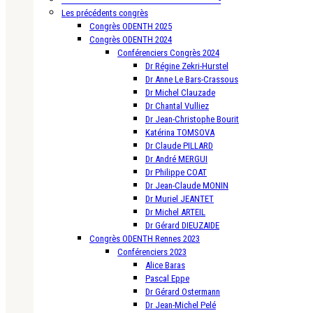
Les précédents congrès
Congrès ODENTH 2025
Congrès ODENTH 2024
Conférenciers Congrès 2024
Dr Régine Zekri-Hurstel
Dr Anne Le Bars-Crassous
Dr Michel Clauzade
Dr Chantal Vulliez
Dr Jean-Christophe Bourit
Katérina TOMSOVA
Dr Claude PILLARD
Dr André MERGUI
Dr Philippe COAT
Dr Jean-Claude MONIN
Dr Muriel JEANTET
Dr Michel ARTEIL
Dr Gérard DIEUZAIDE
Congrès ODENTH Rennes 2023
Conférenciers 2023
Alice Baras
Pascal Eppe
Dr Gérard Ostermann
Dr Jean-Michel Pelé