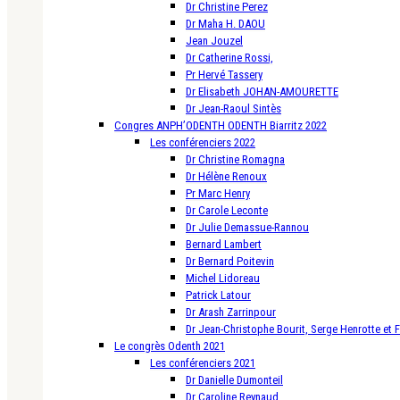
Dr Christine Perez
Dr Maha H. DAOU
Jean Jouzel
Dr Catherine Rossi,
Pr Hervé Tassery
Dr Elisabeth JOHAN-AMOURETTE
Dr Jean-Raoul Sintès
Congres ANPH’ODENTH ODENTH Biarritz 2022
Les conférenciers 2022
Dr Christine Romagna
Dr Hélène Renoux
Pr Marc Henry
Dr Carole Leconte
Dr Julie Demassue-Rannou
Bernard Lambert
Dr Bernard Poitevin
Michel Lidoreau
Patrick Latour
Dr Arash Zarrinpour
Dr Jean-Christophe Bourit, Serge Henrotte et 
Le congrès Odenth 2021
Les conférenciers 2021
Dr Danielle Dumonteil
Dr Caroline Reynaud