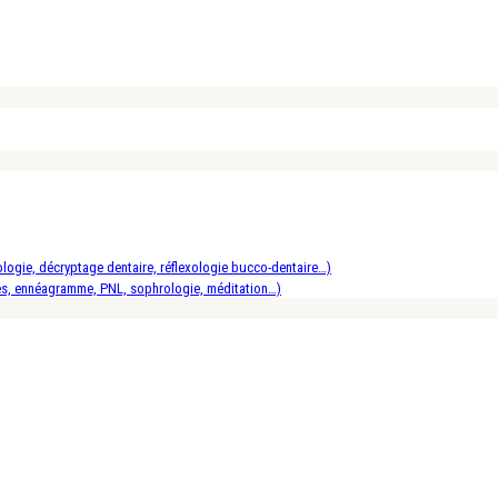
logie, décryptage dentaire, réflexologie bucco-dentaire…)
es, ennéagramme, PNL, sophrologie, méditation…)