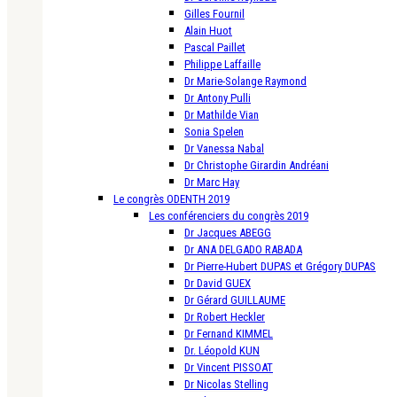
Gilles Fournil
Alain Huot
Pascal Paillet
Philippe Laffaille
Dr Marie-Solange Raymond
Dr Antony Pulli
Dr Mathilde Vian
Sonia Spelen
Dr Vanessa Nabal
Dr Christophe Girardin Andréani
Dr Marc Hay
Le congrès ODENTH 2019
Les conférenciers du congrès 2019
Dr Jacques ABEGG
Dr ANA DELGADO RABADA
Dr Pierre-Hubert DUPAS et Grégory DUPAS
Dr David GUEX
Dr Gérard GUILLAUME
Dr Robert Heckler
Dr Fernand KIMMEL
Dr. Léopold KUN
Dr Vincent PISSOAT
Dr Nicolas Stelling