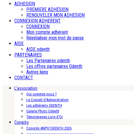
ADHESION
PREMIERE ADHÉSION
RENOUVELER MON ADHESION
CONNEXION ADHERENT
CONNEXION
Mon compte adhérent
Réinitialiser mon mot de passe
AIDE
AIDE odenth
PARTENAIRES
Les Partenaires odenth
Les offres partenaires Odenth
Autres liens
CONTACT
L’association
Qui sommes nous ?
Le Conseil d’Administration
Les adhérents ODENTH
Galerie Photo Odenth
Témoignages Livre d’Or
Congrès
Congrès ANPH’ODENTH 2026
—————————————————————————-