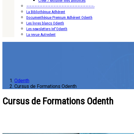
Créer / Modifier mes annonces
—————————————————————————-
La Bibliothèque Adhérent
Documenthèque Premium Adhérent Odenth
Les livres blancs Odenth
Les newsletters Inf’Odenth
La revue Autredent
Odenth
Cursus de Formations Odenth
Cursus de Formations Odenth