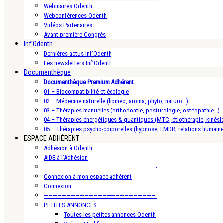
Webinaires Odenth
Webconférences Odenth
Vidéos Partenaires
Avant-première Congrès
Inf’Odenth
Dernières actus Inf’Odenth
Les newsletters Inf’Odenth
Documenthèque
Documenthèque Premium Adhérent
01 – Biocompatibilité et écologie
02 – Médecine naturelle (homeo, aroma, phyto, naturo…)
03 – Thérapies manuelles (orthodontie, posturologie, ostéopathie…)
04 – Thérapies énergétiques & quantiques (MTC, étiothérapie, kinésio
05 – Thérapies psycho-corporelles (hypnose, EMDR, relations humain
ESPACE ADHÉRENT
Adhésion à Odenth
AIDE à l’Adhésion
—————————————————————————-
Connexion à mon espace adhérent
Connexion
—————————————————————————-
PETITES ANNONCES
Toutes les petites annonces Odenth