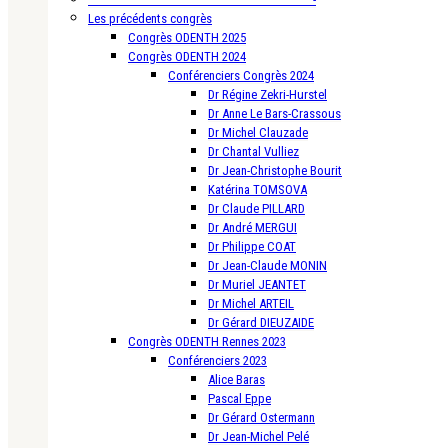
Les précédents congrès
Congrès ODENTH 2025
Congrès ODENTH 2024
Conférenciers Congrès 2024
Dr Régine Zekri-Hurstel
Dr Anne Le Bars-Crassous
Dr Michel Clauzade
Dr Chantal Vulliez
Dr Jean-Christophe Bourit
Katérina TOMSOVA
Dr Claude PILLARD
Dr André MERGUI
Dr Philippe COAT
Dr Jean-Claude MONIN
Dr Muriel JEANTET
Dr Michel ARTEIL
Dr Gérard DIEUZAIDE
Congrès ODENTH Rennes 2023
Conférenciers 2023
Alice Baras
Pascal Eppe
Dr Gérard Ostermann
Dr Jean-Michel Pelé