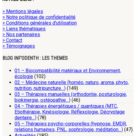
> Mentions légales
> Notre politique de confidentialité
> Conditions générales d’utilisation
> Liens thématiques
> Nos partenaires
> Contact
> Témoignages
BLOG INF’ODENTH : LES THEMES
01 – Biocompatibilité matériaux et Environnement,
écologie
(102)
02 – Médecine naturelle (homéo, naturo, aroma, phyto,
nutrition, nutripuncture…)
(149)
03 – Thérapies manuelles (orthodontie, posturologie,
biokinergie, ostéopathie…)
(46)
04 – Thérapies énergétiques / quantiques (MTC,
Etiothérapie, Kinésiologie, Réflexologie, Décryptage
dentaire…)
(78)
05 – Thérapies psycho-corporelles (hypnose, EMDR,
relations humaines, PNL, sophrologie, méditation…)
(47)
Actualités
(185)