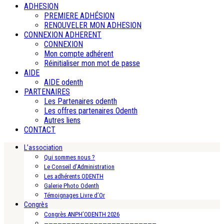
ADHESION
PREMIERE ADHÉSION
RENOUVELER MON ADHESION
CONNEXION ADHERENT
CONNEXION
Mon compte adhérent
Réinitialiser mon mot de passe
AIDE
AIDE odenth
PARTENAIRES
Les Partenaires odenth
Les offres partenaires Odenth
Autres liens
CONTACT
L’association
Qui sommes nous ?
Le Conseil d’Administration
Les adhérents ODENTH
Galerie Photo Odenth
Témoignages Livre d’Or
Congrès
Congrès ANPH’ODENTH 2026
—————————————————————————-