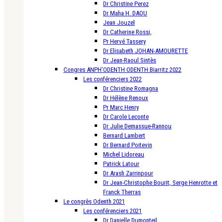
Dr Christine Perez
Dr Maha H. DAOU
Jean Jouzel
Dr Catherine Rossi,
Pr Hervé Tassery
Dr Elisabeth JOHAN-AMOURETTE
Dr Jean-Raoul Sintès
Congres ANPH’ODENTH ODENTH Biarritz 2022
Les conférenciers 2022
Dr Christine Romagna
Dr Hélène Renoux
Pr Marc Henry
Dr Carole Leconte
Dr Julie Demassue-Rannou
Bernard Lambert
Dr Bernard Poitevin
Michel Lidoreau
Patrick Latour
Dr Arash Zarrinpour
Dr Jean-Christophe Bourit, Serge Henrotte et
Franck Therras
Le congrès Odenth 2021
Les conférenciers 2021
Dr Danielle Dumonteil