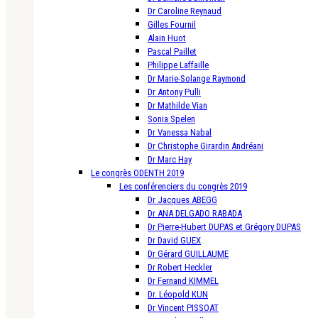
Dr Caroline Reynaud
Gilles Fournil
Alain Huot
Pascal Paillet
Philippe Laffaille
Dr Marie-Solange Raymond
Dr Antony Pulli
Dr Mathilde Vian
Sonia Spelen
Dr Vanessa Nabal
Dr Christophe Girardin Andréani
Dr Marc Hay
Le congrès ODENTH 2019
Les conférenciers du congrès 2019
Dr Jacques ABEGG
Dr ANA DELGADO RABADA
Dr Pierre-Hubert DUPAS et Grégory DUPAS
Dr David GUEX
Dr Gérard GUILLAUME
Dr Robert Heckler
Dr Fernand KIMMEL
Dr. Léopold KUN
Dr Vincent PISSOAT