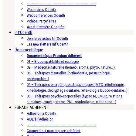
—————————————————————————-
Webinaires Odenth
Webconférences Odenth
Vidéos Partenaires
Avant-première Congrès
Inf’Odenth
Dernières actus Inf’Odenth
Les newsletters Inf’Odenth
Documenthèque
Documenthèque Premium Adhérent
01 – Biocompatibilité et écologie
02 – Médecine naturelle (homeo, aroma, phyto, naturo…)
03 – Thérapies manuelles (orthodontie, posturologie,
ostéopathie…)
04 – Thérapies énergétiques & quantiques (MTC, étiothérapie,
kinésiologie, décryptage dentaire, réflexologie bucco-dentaire…)
05 – Thérapies psycho-corporelles (hypnose, EMDR, relations
humaines, ennéagramme, PNL, sophrologie, méditation…)
ESPACE ADHÉRENT
Adhésion à Odenth
AIDE à l’Adhésion
—————————————————————————-
Connexion à mon espace adhérent