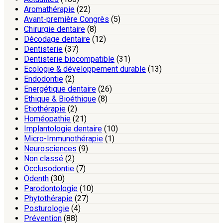
Aromathérapie
(22)
Avant-première Congrès
(5)
Chirurgie dentaire
(8)
Décodage dentaire
(12)
Dentisterie
(37)
Dentisterie biocompatible
(31)
Ecologie & développement durable
(13)
Endodontie
(2)
Energétique dentaire
(26)
Ethique & Bioéthique
(8)
Etiothérapie
(2)
Homéopathie
(21)
Implantologie dentaire
(10)
Micro-Immunothérapie
(1)
Neurosciences
(9)
Non classé
(2)
Occlusodontie
(7)
Odenth
(30)
Parodontologie
(10)
Phytothérapie
(27)
Posturologie
(4)
Prévention
(88)