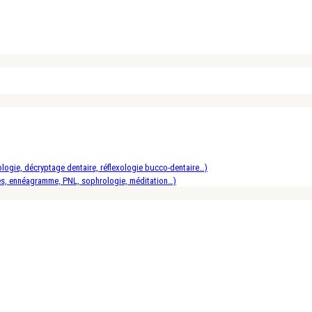
logie, décryptage dentaire, réflexologie bucco-dentaire…)
es, ennéagramme, PNL, sophrologie, méditation…)