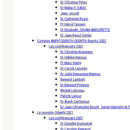
Dr Christine Perez
Dr Maha H. DAOU
Jean Jouzel
Dr Catherine Rossi,
Pr Hervé Tassery
Dr Elisabeth JOHAN-AMOURETTE
Dr Jean-Raoul Sintès
Congres ANPH’ODENTH ODENTH Biarritz 2022
Les conférenciers 2022
Dr Christine Romagna
Dr Hélène Renoux
Pr Marc Henry
Dr Carole Leconte
Dr Julie Demassue-Rannou
Bernard Lambert
Dr Bernard Poitevin
Michel Lidoreau
Patrick Latour
Dr Arash Zarrinpour
Dr Jean-Christophe Bourit, Serge Henrotte et 
Le congrès Odenth 2021
Les conférenciers 2021
Dr Danielle Dumonteil
Dr Caroline Reynaud