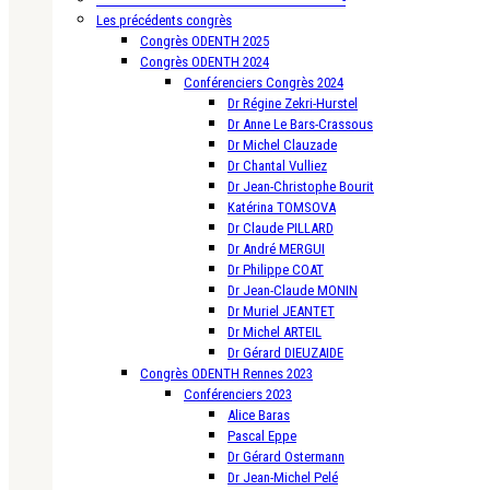
Les précédents congrès
Congrès ODENTH 2025
Congrès ODENTH 2024
Conférenciers Congrès 2024
Dr Régine Zekri-Hurstel
Dr Anne Le Bars-Crassous
Dr Michel Clauzade
Dr Chantal Vulliez
Dr Jean-Christophe Bourit
Katérina TOMSOVA
Dr Claude PILLARD
Dr André MERGUI
Dr Philippe COAT
Dr Jean-Claude MONIN
Dr Muriel JEANTET
Dr Michel ARTEIL
Dr Gérard DIEUZAIDE
Congrès ODENTH Rennes 2023
Conférenciers 2023
Alice Baras
Pascal Eppe
Dr Gérard Ostermann
Dr Jean-Michel Pelé