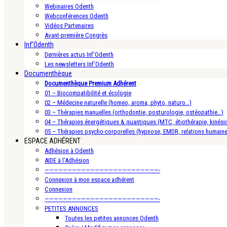
Webinaires Odenth
Webconférences Odenth
Vidéos Partenaires
Avant-première Congrès
Inf’Odenth
Dernières actus Inf’Odenth
Les newsletters Inf’Odenth
Documenthèque
Documenthèque Premium Adhérent
01 – Biocompatibilité et écologie
02 – Médecine naturelle (homeo, aroma, phyto, naturo…)
03 – Thérapies manuelles (orthodontie, posturologie, ostéopathie…)
04 – Thérapies énergétiques & quantiques (MTC, étiothérapie, kinésio
05 – Thérapies psycho-corporelles (hypnose, EMDR, relations humain
ESPACE ADHÉRENT
Adhésion à Odenth
AIDE à l’Adhésion
—————————————————————————-
Connexion à mon espace adhérent
Connexion
—————————————————————————-
PETITES ANNONCES
Toutes les petites annonces Odenth