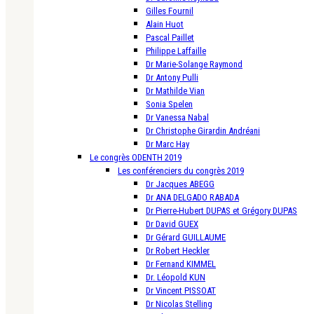
Gilles Fournil
Alain Huot
Pascal Paillet
Philippe Laffaille
Dr Marie-Solange Raymond
Dr Antony Pulli
Dr Mathilde Vian
Sonia Spelen
Dr Vanessa Nabal
Dr Christophe Girardin Andréani
Dr Marc Hay
Le congrès ODENTH 2019
Les conférenciers du congrès 2019
Dr Jacques ABEGG
Dr ANA DELGADO RABADA
Dr Pierre-Hubert DUPAS et Grégory DUPAS
Dr David GUEX
Dr Gérard GUILLAUME
Dr Robert Heckler
Dr Fernand KIMMEL
Dr. Léopold KUN
Dr Vincent PISSOAT
Dr Nicolas Stelling