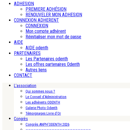
ADHESION
PREMIERE ADHÉSION
RENOUVELER MON ADHESION
CONNEXION ADHERENT
CONNEXION
Mon compte adhérent
Réinitialiser mon mot de passe
AIDE
AIDE odenth
PARTENAIRES
Les Partenaires odenth
Les offres partenaires Odenth
Autres liens
CONTACT
L’association
Qui sommes nous ?
Le Conseil d’Administration
Les adhérents ODENTH
Galerie Photo Odenth
Témoignages Livre d’Or
Congrès
Congrès ANPH’ODENTH 2026
—————————————————————————-