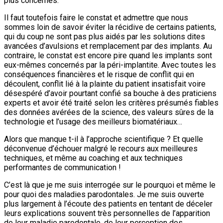
plus concernés.
Il faut toutefois faire le constat et admettre que nous
sommes loin de savoir éviter la récidive de certains patients,
qui du coup ne sont pas plus aidés par les solutions dites
avancées d’avulsions et remplacement par des implants. Au
contraire, le constat est encore pire quand les implants sont
eux-mêmes concernés par la péri-implantite. Avec toutes les
conséquences financières et le risque de conflit qui en
découlent, conflit lié à la plainte du patient insatisfait voire
désespéré d’avoir pourtant confié sa bouche à des praticiens
experts et avoir été traité selon les critères présumés fiables
des données avérées de la science, des valeurs sûres de la
technologie et l’usage des meilleurs biomatériaux…
Alors que manque t-il à l’approche scientifique ? Et quelle
déconvenue d’échouer malgré le recours aux meilleures
techniques, et même au coaching et aux techniques
performantes de communication !
C’est là que je me suis interrogée sur le pourquoi et même le
pour quoi des maladies parodontales. Je me suis ouverte
plus largement à l’écoute des patients en tentant de déceler
leurs explications souvent très personnelles de l’apparition
de leur maladie parodontale, de leur perception des