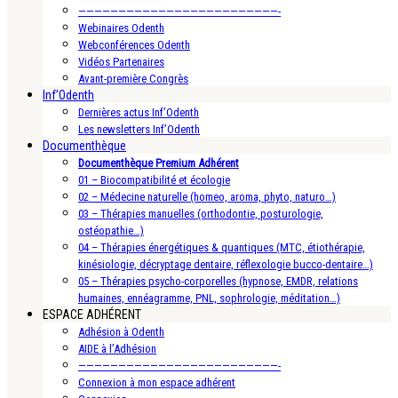
—————————————————————————-
Webinaires Odenth
Webconférences Odenth
Vidéos Partenaires
Avant-première Congrès
Inf’Odenth
Dernières actus Inf’Odenth
Les newsletters Inf’Odenth
Documenthèque
Documenthèque Premium Adhérent
01 – Biocompatibilité et écologie
02 – Médecine naturelle (homeo, aroma, phyto, naturo…)
03 – Thérapies manuelles (orthodontie, posturologie,
ostéopathie…)
04 – Thérapies énergétiques & quantiques (MTC, étiothérapie,
kinésiologie, décryptage dentaire, réflexologie bucco-dentaire…)
05 – Thérapies psycho-corporelles (hypnose, EMDR, relations
humaines, ennéagramme, PNL, sophrologie, méditation…)
ESPACE ADHÉRENT
Adhésion à Odenth
AIDE à l’Adhésion
—————————————————————————-
Connexion à mon espace adhérent