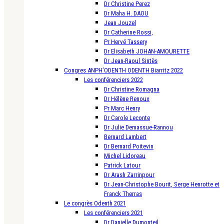
Dr Christine Perez
Dr Maha H. DAOU
Jean Jouzel
Dr Catherine Rossi,
Pr Hervé Tassery
Dr Elisabeth JOHAN-AMOURETTE
Dr Jean-Raoul Sintès
Congres ANPH’ODENTH ODENTH Biarritz 2022
Les conférenciers 2022
Dr Christine Romagna
Dr Hélène Renoux
Pr Marc Henry
Dr Carole Leconte
Dr Julie Demassue-Rannou
Bernard Lambert
Dr Bernard Poitevin
Michel Lidoreau
Patrick Latour
Dr Arash Zarrinpour
Dr Jean-Christophe Bourit, Serge Henrotte et
Franck Therras
Le congrès Odenth 2021
Les conférenciers 2021
Dr Danielle Dumonteil