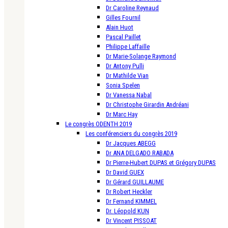
Dr Caroline Reynaud
Gilles Fournil
Alain Huot
Pascal Paillet
Philippe Laffaille
Dr Marie-Solange Raymond
Dr Antony Pulli
Dr Mathilde Vian
Sonia Spelen
Dr Vanessa Nabal
Dr Christophe Girardin Andréani
Dr Marc Hay
Le congrès ODENTH 2019
Les conférenciers du congrès 2019
Dr Jacques ABEGG
Dr ANA DELGADO RABADA
Dr Pierre-Hubert DUPAS et Grégory DUPAS
Dr David GUEX
Dr Gérard GUILLAUME
Dr Robert Heckler
Dr Fernand KIMMEL
Dr. Léopold KUN
Dr Vincent PISSOAT