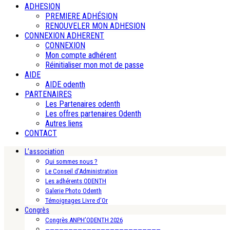
ADHESION
PREMIERE ADHÉSION
RENOUVELER MON ADHESION
CONNEXION ADHERENT
CONNEXION
Mon compte adhérent
Réinitialiser mon mot de passe
AIDE
AIDE odenth
PARTENAIRES
Les Partenaires odenth
Les offres partenaires Odenth
Autres liens
CONTACT
L’association
Qui sommes nous ?
Le Conseil d’Administration
Les adhérents ODENTH
Galerie Photo Odenth
Témoignages Livre d’Or
Congrès
Congrès ANPH’ODENTH 2026
—————————————————————————-