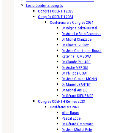
Les précédents congrès
Congrès ODENTH 2025
Congrès ODENTH 2024
Conférenciers Congrès 2024
Dr Régine Zekri-Hurstel
Dr Anne Le Bars-Crassous
Dr Michel Clauzade
Dr Chantal Vulliez
Dr Jean-Christophe Bourit
Katérina TOMSOVA
Dr Claude PILLARD
Dr André MERGUI
Dr Philippe COAT
Dr Jean-Claude MONIN
Dr Muriel JEANTET
Dr Michel ARTEIL
Dr Gérard DIEUZAIDE
Congrès ODENTH Rennes 2023
Conférenciers 2023
Alice Baras
Pascal Eppe
Dr Gérard Ostermann
Dr Jean-Michel Pelé