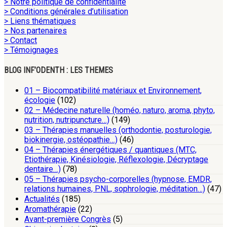
> Notre politique de confidentialité
> Conditions générales d’utilisation
> Liens thématiques
> Nos partenaires
> Contact
> Témoignages
BLOG INF’ODENTH : LES THEMES
01 – Biocompatibilité matériaux et Environnement,
écologie
(102)
02 – Médecine naturelle (homéo, naturo, aroma, phyto,
nutrition, nutripuncture…)
(149)
03 – Thérapies manuelles (orthodontie, posturologie,
biokinergie, ostéopathie…)
(46)
04 – Thérapies énergétiques / quantiques (MTC,
Etiothérapie, Kinésiologie, Réflexologie, Décryptage
dentaire…)
(78)
05 – Thérapies psycho-corporelles (hypnose, EMDR,
relations humaines, PNL, sophrologie, méditation…)
(47)
Actualités
(185)
Aromathérapie
(22)
Avant-première Congrès
(5)