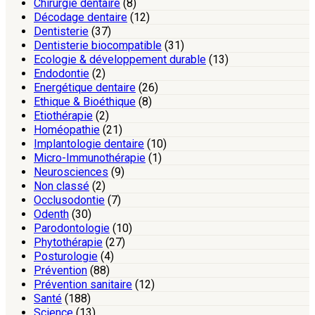
Chirurgie dentaire
(8)
Décodage dentaire
(12)
Dentisterie
(37)
Dentisterie biocompatible
(31)
Ecologie & développement durable
(13)
Endodontie
(2)
Energétique dentaire
(26)
Ethique & Bioéthique
(8)
Etiothérapie
(2)
Homéopathie
(21)
Implantologie dentaire
(10)
Micro-Immunothérapie
(1)
Neurosciences
(9)
Non classé
(2)
Occlusodontie
(7)
Odenth
(30)
Parodontologie
(10)
Phytothérapie
(27)
Posturologie
(4)
Prévention
(88)
Prévention sanitaire
(12)
Santé
(188)
Science
(13)