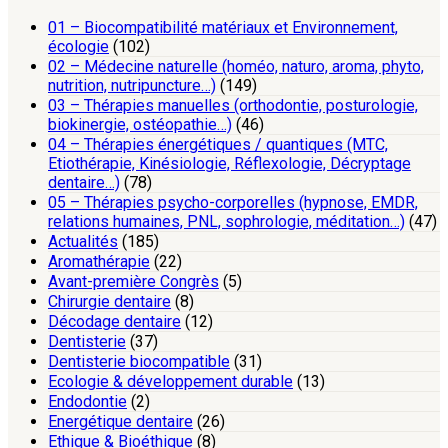
01 – Biocompatibilité matériaux et Environnement,
écologie
(102)
02 – Médecine naturelle (homéo, naturo, aroma, phyto,
nutrition, nutripuncture…)
(149)
03 – Thérapies manuelles (orthodontie, posturologie,
biokinergie, ostéopathie…)
(46)
04 – Thérapies énergétiques / quantiques (MTC,
Etiothérapie, Kinésiologie, Réflexologie, Décryptage
dentaire…)
(78)
05 – Thérapies psycho-corporelles (hypnose, EMDR,
relations humaines, PNL, sophrologie, méditation…)
(47)
Actualités
(185)
Aromathérapie
(22)
Avant-première Congrès
(5)
Chirurgie dentaire
(8)
Décodage dentaire
(12)
Dentisterie
(37)
Dentisterie biocompatible
(31)
Ecologie & développement durable
(13)
Endodontie
(2)
Energétique dentaire
(26)
Ethique & Bioéthique
(8)