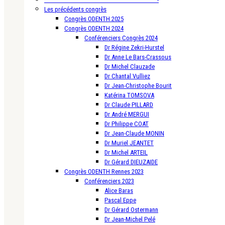
Les précédents congrès
Congrès ODENTH 2025
Congrès ODENTH 2024
Conférenciers Congrès 2024
Dr Régine Zekri-Hurstel
Dr Anne Le Bars-Crassous
Dr Michel Clauzade
Dr Chantal Vulliez
Dr Jean-Christophe Bourit
Katérina TOMSOVA
Dr Claude PILLARD
Dr André MERGUI
Dr Philippe COAT
Dr Jean-Claude MONIN
Dr Muriel JEANTET
Dr Michel ARTEIL
Dr Gérard DIEUZAIDE
Congrès ODENTH Rennes 2023
Conférenciers 2023
Alice Baras
Pascal Eppe
Dr Gérard Ostermann
Dr Jean-Michel Pelé