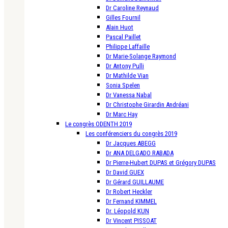
Dr Caroline Reynaud
Gilles Fournil
Alain Huot
Pascal Paillet
Philippe Laffaille
Dr Marie-Solange Raymond
Dr Antony Pulli
Dr Mathilde Vian
Sonia Spelen
Dr Vanessa Nabal
Dr Christophe Girardin Andréani
Dr Marc Hay
Le congrès ODENTH 2019
Les conférenciers du congrès 2019
Dr Jacques ABEGG
Dr ANA DELGADO RABADA
Dr Pierre-Hubert DUPAS et Grégory DUPAS
Dr David GUEX
Dr Gérard GUILLAUME
Dr Robert Heckler
Dr Fernand KIMMEL
Dr. Léopold KUN
Dr Vincent PISSOAT