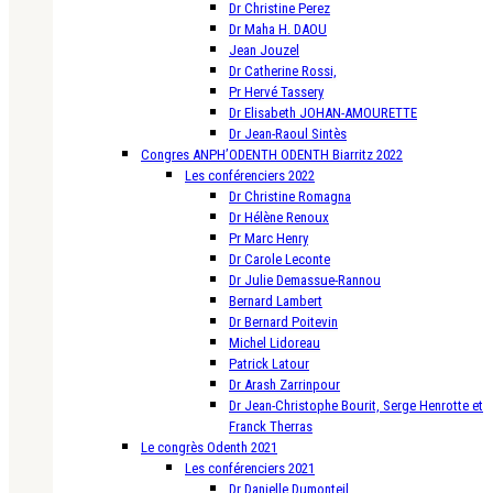
Dr Christine Perez
Dr Maha H. DAOU
Jean Jouzel
Dr Catherine Rossi,
Pr Hervé Tassery
Dr Elisabeth JOHAN-AMOURETTE
Dr Jean-Raoul Sintès
Congres ANPH’ODENTH ODENTH Biarritz 2022
Les conférenciers 2022
Dr Christine Romagna
Dr Hélène Renoux
Pr Marc Henry
Dr Carole Leconte
Dr Julie Demassue-Rannou
Bernard Lambert
Dr Bernard Poitevin
Michel Lidoreau
Patrick Latour
Dr Arash Zarrinpour
Dr Jean-Christophe Bourit, Serge Henrotte et
Franck Therras
Le congrès Odenth 2021
Les conférenciers 2021
Dr Danielle Dumonteil