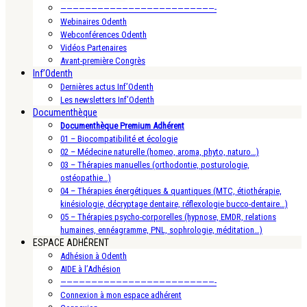
—————————————————————————-
Webinaires Odenth
Webconférences Odenth
Vidéos Partenaires
Avant-première Congrès
Inf’Odenth
Dernières actus Inf’Odenth
Les newsletters Inf’Odenth
Documenthèque
Documenthèque Premium Adhérent
01 – Biocompatibilité et écologie
02 – Médecine naturelle (homeo, aroma, phyto, naturo…)
03 – Thérapies manuelles (orthodontie, posturologie,
ostéopathie…)
04 – Thérapies énergétiques & quantiques (MTC, étiothérapie,
kinésiologie, décryptage dentaire, réflexologie bucco-dentaire…)
05 – Thérapies psycho-corporelles (hypnose, EMDR, relations
humaines, ennéagramme, PNL, sophrologie, méditation…)
ESPACE ADHÉRENT
Adhésion à Odenth
AIDE à l’Adhésion
—————————————————————————-
Connexion à mon espace adhérent