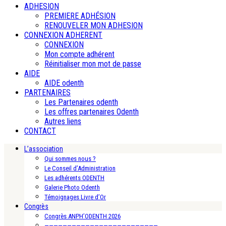
ADHESION
PREMIERE ADHÉSION
RENOUVELER MON ADHESION
CONNEXION ADHERENT
CONNEXION
Mon compte adhérent
Réinitialiser mon mot de passe
AIDE
AIDE odenth
PARTENAIRES
Les Partenaires odenth
Les offres partenaires Odenth
Autres liens
CONTACT
L’association
Qui sommes nous ?
Le Conseil d’Administration
Les adhérents ODENTH
Galerie Photo Odenth
Témoignages Livre d’Or
Congrès
Congrès ANPH’ODENTH 2026
—————————————————————————-