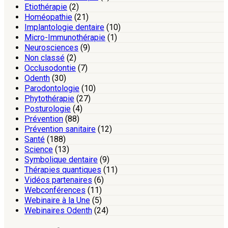
Etiothérapie
(2)
Homéopathie
(21)
Implantologie dentaire
(10)
Micro-Immunothérapie
(1)
Neurosciences
(9)
Non classé
(2)
Occlusodontie
(7)
Odenth
(30)
Parodontologie
(10)
Phytothérapie
(27)
Posturologie
(4)
Prévention
(88)
Prévention sanitaire
(12)
Santé
(188)
Science
(13)
Symbolique dentaire
(9)
Thérapies quantiques
(11)
Vidéos partenaires
(6)
Webconférences
(11)
Webinaire à la Une
(5)
Webinaires Odenth
(24)