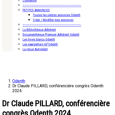
Connexion
—————————————————————————-
PETITES ANNONCES
Toutes les petites annonces Odenth
Créer / Modifier mes annonces
—————————————————————————-
La Bibliothèque Adhérent
Documenthèque Premium Adhérent Odenth
Les livres blancs Odenth
Les newsletters Inf’Odenth
La revue Autredent
Odenth
Dr Claude PILLARD, conférencière congrès Odenth
2024
Dr Claude PILLARD, conférencière
congrès Odenth 2024