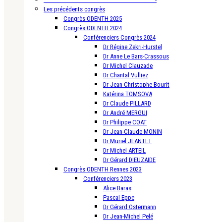
Les précédents congrès
Congrès ODENTH 2025
Congrès ODENTH 2024
Conférenciers Congrès 2024
Dr Régine Zekri-Hurstel
Dr Anne Le Bars-Crassous
Dr Michel Clauzade
Dr Chantal Vulliez
Dr Jean-Christophe Bourit
Katérina TOMSOVA
Dr Claude PILLARD
Dr André MERGUI
Dr Philippe COAT
Dr Jean-Claude MONIN
Dr Muriel JEANTET
Dr Michel ARTEIL
Dr Gérard DIEUZAIDE
Congrès ODENTH Rennes 2023
Conférenciers 2023
Alice Baras
Pascal Eppe
Dr Gérard Ostermann
Dr Jean-Michel Pelé