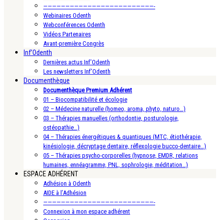
—————————————————————————-
Webinaires Odenth
Webconférences Odenth
Vidéos Partenaires
Avant-première Congrès
Inf’Odenth
Dernières actus Inf’Odenth
Les newsletters Inf’Odenth
Documenthèque
Documenthèque Premium Adhérent
01 – Biocompatibilité et écologie
02 – Médecine naturelle (homeo, aroma, phyto, naturo…)
03 – Thérapies manuelles (orthodontie, posturologie,
ostéopathie…)
04 – Thérapies énergétiques & quantiques (MTC, étiothérapie,
kinésiologie, décryptage dentaire, réflexologie bucco-dentaire…)
05 – Thérapies psycho-corporelles (hypnose, EMDR, relations
humaines, ennéagramme, PNL, sophrologie, méditation…)
ESPACE ADHÉRENT
Adhésion à Odenth
AIDE à l’Adhésion
—————————————————————————-
Connexion à mon espace adhérent