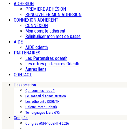
ADHESION
PREMIERE ADHÉSION
RENOUVELER MON ADHESION
CONNEXION ADHERENT
CONNEXION
Mon compte adhérent
Réinitialiser mon mot de passe
AIDE
AIDE odenth
PARTENAIRES
Les Partenaires odenth
Les offres partenaires Odenth
Autres liens
CONTACT
L’association
Qui sommes nous ?
Le Conseil d’Administration
Les adhérents ODENTH
Galerie Photo Odenth
Témoignages Livre d’Or
Congrès
Congrès ANPH’ODENTH 2026
—————————————————————————-