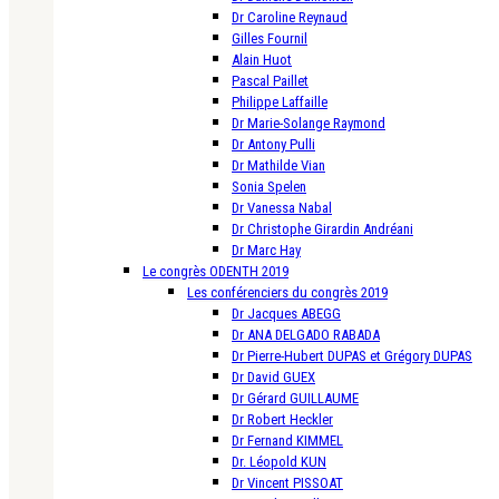
Dr Caroline Reynaud
Gilles Fournil
Alain Huot
Pascal Paillet
Philippe Laffaille
Dr Marie-Solange Raymond
Dr Antony Pulli
Dr Mathilde Vian
Sonia Spelen
Dr Vanessa Nabal
Dr Christophe Girardin Andréani
Dr Marc Hay
Le congrès ODENTH 2019
Les conférenciers du congrès 2019
Dr Jacques ABEGG
Dr ANA DELGADO RABADA
Dr Pierre-Hubert DUPAS et Grégory DUPAS
Dr David GUEX
Dr Gérard GUILLAUME
Dr Robert Heckler
Dr Fernand KIMMEL
Dr. Léopold KUN
Dr Vincent PISSOAT