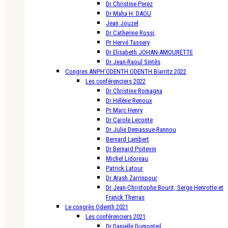
Dr Christine Perez
Dr Maha H. DAOU
Jean Jouzel
Dr Catherine Rossi,
Pr Hervé Tassery
Dr Elisabeth JOHAN-AMOURETTE
Dr Jean-Raoul Sintès
Congres ANPH’ODENTH ODENTH Biarritz 2022
Les conférenciers 2022
Dr Christine Romagna
Dr Hélène Renoux
Pr Marc Henry
Dr Carole Leconte
Dr Julie Demassue-Rannou
Bernard Lambert
Dr Bernard Poitevin
Michel Lidoreau
Patrick Latour
Dr Arash Zarrinpour
Dr Jean-Christophe Bourit, Serge Henrotte et
Franck Therras
Le congrès Odenth 2021
Les conférenciers 2021
Dr Danielle Dumonteil