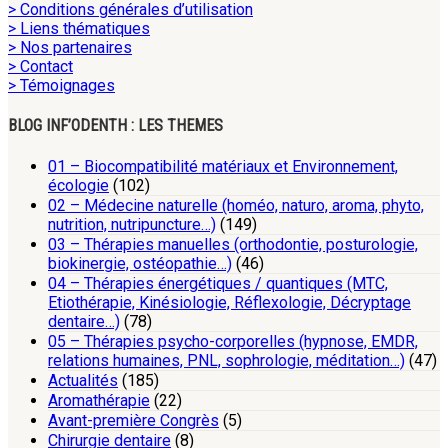
> Conditions générales d’utilisation
> Liens thématiques
> Nos partenaires
> Contact
> Témoignages
BLOG INF’ODENTH : LES THEMES
01 – Biocompatibilité matériaux et Environnement,
écologie
(102)
02 – Médecine naturelle (homéo, naturo, aroma, phyto,
nutrition, nutripuncture…)
(149)
03 – Thérapies manuelles (orthodontie, posturologie,
biokinergie, ostéopathie…)
(46)
04 – Thérapies énergétiques / quantiques (MTC,
Etiothérapie, Kinésiologie, Réflexologie, Décryptage
dentaire…)
(78)
05 – Thérapies psycho-corporelles (hypnose, EMDR,
relations humaines, PNL, sophrologie, méditation…)
(47)
Actualités
(185)
Aromathérapie
(22)
Avant-première Congrès
(5)
Chirurgie dentaire
(8)