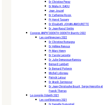
Dr Christine Perez
Dr Maha H. DAOU
Jean Jouzel
Dr Catherine Rossi,
Pr Hervé Tassery
Dr Elisabeth JOHAN-AMOURETTE
Dr Jean-Raoul Sintès
Congres ANPH’ODENTH ODENTH Biarritz 2022
Les conférenciers 2022
Dr Christine Romagna
Dr Hélène Renoux
Pr Marc Henry
Dr Carole Leconte
Dr Julie Demassue-Rannou
Bernard Lambert
Dr Bernard Poitevin
Michel Lidoreau
Patrick Latour
Dr Arash Zarrinpour
Dr Jean-Christophe Bourit, Serge Henrotte et
Franck Therras
Le congrès Odenth 2021
Les conférenciers 2021
Dr Danielle Dumonteil