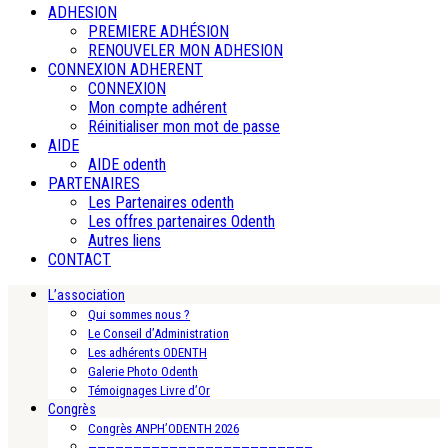
ADHESION
PREMIERE ADHÉSION
RENOUVELER MON ADHESION
CONNEXION ADHERENT
CONNEXION
Mon compte adhérent
Réinitialiser mon mot de passe
AIDE
AIDE odenth
PARTENAIRES
Les Partenaires odenth
Les offres partenaires Odenth
Autres liens
CONTACT
L’association
Qui sommes nous ?
Le Conseil d’Administration
Les adhérents ODENTH
Galerie Photo Odenth
Témoignages Livre d’Or
Congrès
Congrès ANPH’ODENTH 2026
—————————————————————————-