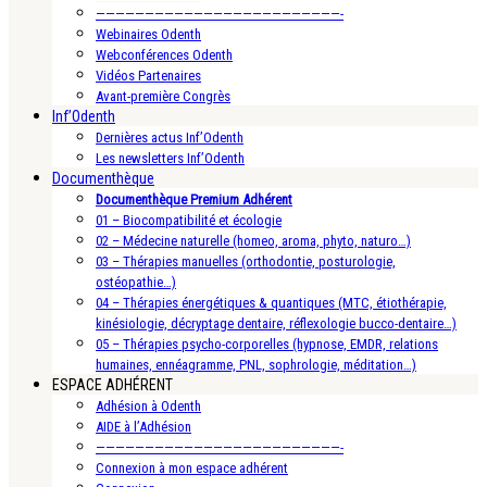
—————————————————————————-
Webinaires Odenth
Webconférences Odenth
Vidéos Partenaires
Avant-première Congrès
Inf’Odenth
Dernières actus Inf’Odenth
Les newsletters Inf’Odenth
Documenthèque
Documenthèque Premium Adhérent
01 – Biocompatibilité et écologie
02 – Médecine naturelle (homeo, aroma, phyto, naturo…)
03 – Thérapies manuelles (orthodontie, posturologie,
ostéopathie…)
04 – Thérapies énergétiques & quantiques (MTC, étiothérapie,
kinésiologie, décryptage dentaire, réflexologie bucco-dentaire…)
05 – Thérapies psycho-corporelles (hypnose, EMDR, relations
humaines, ennéagramme, PNL, sophrologie, méditation…)
ESPACE ADHÉRENT
Adhésion à Odenth
AIDE à l’Adhésion
—————————————————————————-
Connexion à mon espace adhérent