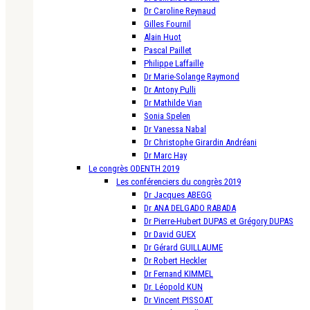
Dr Caroline Reynaud
Gilles Fournil
Alain Huot
Pascal Paillet
Philippe Laffaille
Dr Marie-Solange Raymond
Dr Antony Pulli
Dr Mathilde Vian
Sonia Spelen
Dr Vanessa Nabal
Dr Christophe Girardin Andréani
Dr Marc Hay
Le congrès ODENTH 2019
Les conférenciers du congrès 2019
Dr Jacques ABEGG
Dr ANA DELGADO RABADA
Dr Pierre-Hubert DUPAS et Grégory DUPAS
Dr David GUEX
Dr Gérard GUILLAUME
Dr Robert Heckler
Dr Fernand KIMMEL
Dr. Léopold KUN
Dr Vincent PISSOAT