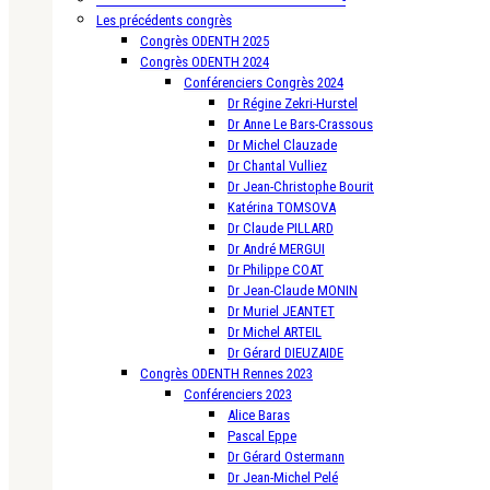
Les précédents congrès
Congrès ODENTH 2025
Congrès ODENTH 2024
Conférenciers Congrès 2024
Dr Régine Zekri-Hurstel
Dr Anne Le Bars-Crassous
Dr Michel Clauzade
Dr Chantal Vulliez
Dr Jean-Christophe Bourit
Katérina TOMSOVA
Dr Claude PILLARD
Dr André MERGUI
Dr Philippe COAT
Dr Jean-Claude MONIN
Dr Muriel JEANTET
Dr Michel ARTEIL
Dr Gérard DIEUZAIDE
Congrès ODENTH Rennes 2023
Conférenciers 2023
Alice Baras
Pascal Eppe
Dr Gérard Ostermann
Dr Jean-Michel Pelé