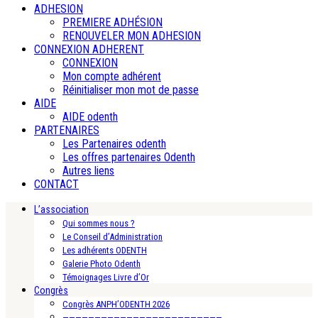
ADHESION
PREMIERE ADHÉSION
RENOUVELER MON ADHESION
CONNEXION ADHERENT
CONNEXION
Mon compte adhérent
Réinitialiser mon mot de passe
AIDE
AIDE odenth
PARTENAIRES
Les Partenaires odenth
Les offres partenaires Odenth
Autres liens
CONTACT
L’association
Qui sommes nous ?
Le Conseil d’Administration
Les adhérents ODENTH
Galerie Photo Odenth
Témoignages Livre d’Or
Congrès
Congrès ANPH’ODENTH 2026
—————————————————————————-