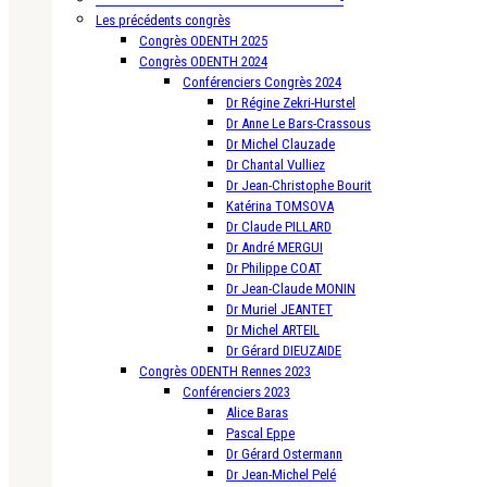
Les précédents congrès
Congrès ODENTH 2025
Congrès ODENTH 2024
Conférenciers Congrès 2024
Dr Régine Zekri-Hurstel
Dr Anne Le Bars-Crassous
Dr Michel Clauzade
Dr Chantal Vulliez
Dr Jean-Christophe Bourit
Katérina TOMSOVA
Dr Claude PILLARD
Dr André MERGUI
Dr Philippe COAT
Dr Jean-Claude MONIN
Dr Muriel JEANTET
Dr Michel ARTEIL
Dr Gérard DIEUZAIDE
Congrès ODENTH Rennes 2023
Conférenciers 2023
Alice Baras
Pascal Eppe
Dr Gérard Ostermann
Dr Jean-Michel Pelé