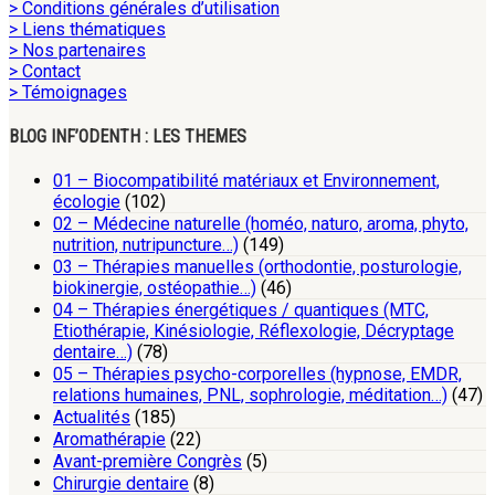
> Conditions générales d’utilisation
> Liens thématiques
> Nos partenaires
> Contact
> Témoignages
BLOG INF’ODENTH : LES THEMES
01 – Biocompatibilité matériaux et Environnement,
écologie
(102)
02 – Médecine naturelle (homéo, naturo, aroma, phyto,
nutrition, nutripuncture…)
(149)
03 – Thérapies manuelles (orthodontie, posturologie,
biokinergie, ostéopathie…)
(46)
04 – Thérapies énergétiques / quantiques (MTC,
Etiothérapie, Kinésiologie, Réflexologie, Décryptage
dentaire…)
(78)
05 – Thérapies psycho-corporelles (hypnose, EMDR,
relations humaines, PNL, sophrologie, méditation…)
(47)
Actualités
(185)
Aromathérapie
(22)
Avant-première Congrès
(5)
Chirurgie dentaire
(8)