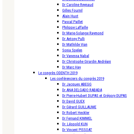
Dr Caroline Reynaud
Gilles Fournil
Alain Huot
Pascal Paillet
Philippe Laffaille
Dr Marie-Solange Raymond
Dr Antony Pulli
Dr Mathilde Vian
Sonia Spelen
Dr Vanessa Nabal
Dr Christophe Girardin Andréani
Dr Marc Hay
Le congrès ODENTH 2019
Les conférenciers du congrès 2019
Dr Jacques ABEGG
Dr ANA DELGADO RABADA
Dr Pierre-Hubert DUPAS et Grégory DUPAS
Dr David GUEX
Dr Gérard GUILLAUME
Dr Robert Heckler
Dr Fernand KIMMEL
Dr. Léopold KUN
Dr Vincent PISSOAT