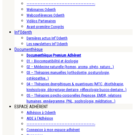
—————————————————————————-
Webinaires Odenth
Webconférences Odenth
Vidéos Partenaires
Avant-première Congrès
Inf’Odenth
Dernières actus Inf’Odenth
Les newsletters Inf’Odenth
Documenthèque
Documenthèque Premium Adhérent
01 – Biocompatibilité et écologie
02 – Médecine naturelle (homeo, aroma, phyto, naturo…)
03 – Thérapies manuelles (orthodontie, posturologie,
ostéopathie…)
04 – Thérapies énergétiques & quantiques (MTC, étiothérapie,
kinésiologie, décryptage dentaire, réflexologie bucco-dentaire…)
05 – Thérapies psycho-corporelles (hypnose, EMDR, relations
humaines, ennéagramme, PNL, sophrologie, méditation…)
ESPACE ADHÉRENT
Adhésion à Odenth
AIDE à l’Adhésion
—————————————————————————-
Connexion à mon espace adhérent