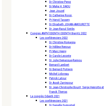
Dr Christine Perez
Dr Maha H. DAOU
Jean Jouzel
Dr Catherine Rossi,
Pr Hervé Tassery
Dr Elisabeth JOHAN-AMOURETTE
Dr Jean-Raoul Sintès
Congres ANPH’ODENTH ODENTH Biarritz 2022
Les conférenciers 2022
Dr Christine Romagna
Dr Hélène Renoux
Pr Marc Henry
Dr Carole Leconte
Dr Julie Demassue-Rannou
Bernard Lambert
Dr Bernard Poitevin
Michel Lidoreau
Patrick Latour
Dr Arash Zarrinpour
Dr Jean-Christophe Bourit, Serge Henrotte et
Franck Therras
Le congrès Odenth 2021
Les conférenciers 2021
Dr Danielle Dumonteil