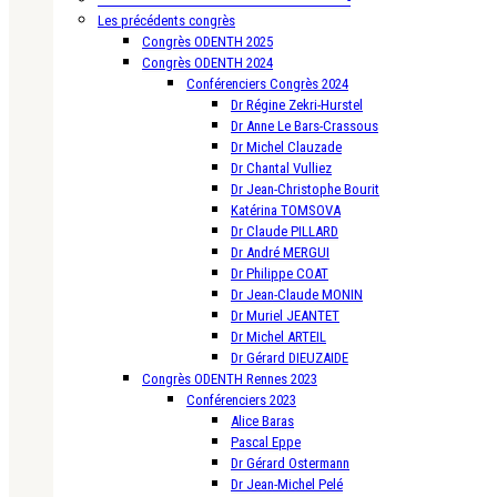
Les précédents congrès
Congrès ODENTH 2025
Congrès ODENTH 2024
Conférenciers Congrès 2024
Dr Régine Zekri-Hurstel
Dr Anne Le Bars-Crassous
Dr Michel Clauzade
Dr Chantal Vulliez
Dr Jean-Christophe Bourit
Katérina TOMSOVA
Dr Claude PILLARD
Dr André MERGUI
Dr Philippe COAT
Dr Jean-Claude MONIN
Dr Muriel JEANTET
Dr Michel ARTEIL
Dr Gérard DIEUZAIDE
Congrès ODENTH Rennes 2023
Conférenciers 2023
Alice Baras
Pascal Eppe
Dr Gérard Ostermann
Dr Jean-Michel Pelé