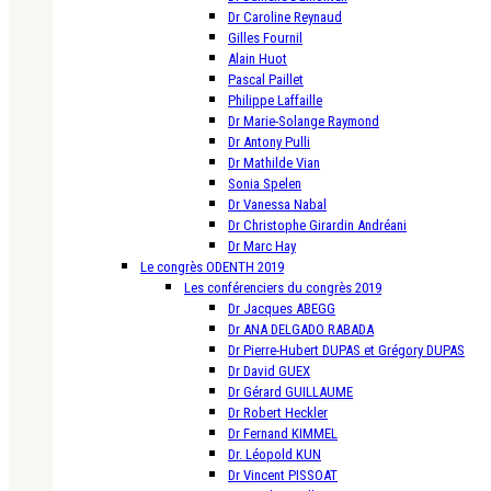
Dr Caroline Reynaud
Gilles Fournil
Alain Huot
Pascal Paillet
Philippe Laffaille
Dr Marie-Solange Raymond
Dr Antony Pulli
Dr Mathilde Vian
Sonia Spelen
Dr Vanessa Nabal
Dr Christophe Girardin Andréani
Dr Marc Hay
Le congrès ODENTH 2019
Les conférenciers du congrès 2019
Dr Jacques ABEGG
Dr ANA DELGADO RABADA
Dr Pierre-Hubert DUPAS et Grégory DUPAS
Dr David GUEX
Dr Gérard GUILLAUME
Dr Robert Heckler
Dr Fernand KIMMEL
Dr. Léopold KUN
Dr Vincent PISSOAT