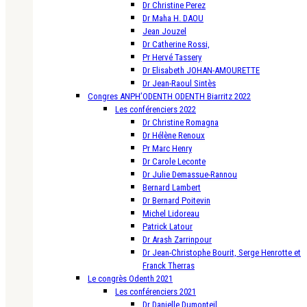
Dr Christine Perez
Dr Maha H. DAOU
Jean Jouzel
Dr Catherine Rossi,
Pr Hervé Tassery
Dr Elisabeth JOHAN-AMOURETTE
Dr Jean-Raoul Sintès
Congres ANPH’ODENTH ODENTH Biarritz 2022
Les conférenciers 2022
Dr Christine Romagna
Dr Hélène Renoux
Pr Marc Henry
Dr Carole Leconte
Dr Julie Demassue-Rannou
Bernard Lambert
Dr Bernard Poitevin
Michel Lidoreau
Patrick Latour
Dr Arash Zarrinpour
Dr Jean-Christophe Bourit, Serge Henrotte et
Franck Therras
Le congrès Odenth 2021
Les conférenciers 2021
Dr Danielle Dumonteil