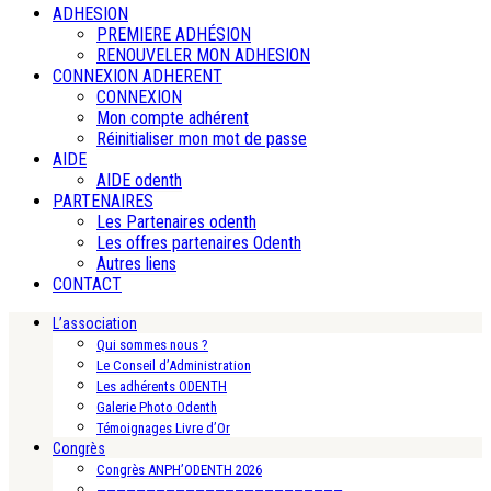
ADHESION
PREMIERE ADHÉSION
RENOUVELER MON ADHESION
CONNEXION ADHERENT
CONNEXION
Mon compte adhérent
Réinitialiser mon mot de passe
AIDE
AIDE odenth
PARTENAIRES
Les Partenaires odenth
Les offres partenaires Odenth
Autres liens
CONTACT
L’association
Qui sommes nous ?
Le Conseil d’Administration
Les adhérents ODENTH
Galerie Photo Odenth
Témoignages Livre d’Or
Congrès
Congrès ANPH’ODENTH 2026
—————————————————————————-