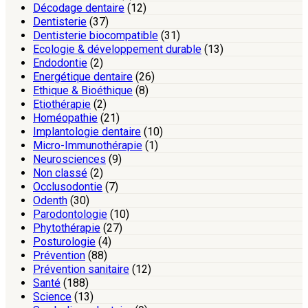
Décodage dentaire
(12)
Dentisterie
(37)
Dentisterie biocompatible
(31)
Ecologie & développement durable
(13)
Endodontie
(2)
Energétique dentaire
(26)
Ethique & Bioéthique
(8)
Etiothérapie
(2)
Homéopathie
(21)
Implantologie dentaire
(10)
Micro-Immunothérapie
(1)
Neurosciences
(9)
Non classé
(2)
Occlusodontie
(7)
Odenth
(30)
Parodontologie
(10)
Phytothérapie
(27)
Posturologie
(4)
Prévention
(88)
Prévention sanitaire
(12)
Santé
(188)
Science
(13)