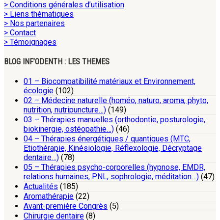
> Conditions générales d’utilisation
> Liens thématiques
> Nos partenaires
> Contact
> Témoignages
BLOG INF’ODENTH : LES THEMES
01 – Biocompatibilité matériaux et Environnement,
écologie
(102)
02 – Médecine naturelle (homéo, naturo, aroma, phyto,
nutrition, nutripuncture…)
(149)
03 – Thérapies manuelles (orthodontie, posturologie,
biokinergie, ostéopathie…)
(46)
04 – Thérapies énergétiques / quantiques (MTC,
Etiothérapie, Kinésiologie, Réflexologie, Décryptage
dentaire…)
(78)
05 – Thérapies psycho-corporelles (hypnose, EMDR,
relations humaines, PNL, sophrologie, méditation…)
(47)
Actualités
(185)
Aromathérapie
(22)
Avant-première Congrès
(5)
Chirurgie dentaire
(8)