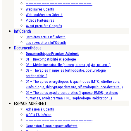
—————————————————————————-
Webinaires Odenth
Webconférences Odenth
Vidéos Partenaires
Avant-première Congrès
Inf’Odenth
Dernières actus Inf’Odenth
Les newsletters Inf’Odenth
Documenthèque
Documenthèque Premium Adhérent
01 – Biocompatibilité et écologie
02 – Médecine naturelle (homeo, aroma, phyto, naturo…)
03 – Thérapies manuelles (orthodontie, posturologie,
ostéopathie…)
04 – Thérapies énergétiques & quantiques (MTC, étiothérapie,
kinésiologie, décryptage dentaire, réflexologie bucco-dentaire…)
05 – Thérapies psycho-corporelles (hypnose, EMDR, relations
humaines, ennéagramme, PNL, sophrologie, méditation…)
ESPACE ADHÉRENT
Adhésion à Odenth
AIDE à l’Adhésion
—————————————————————————-
Connexion à mon espace adhérent