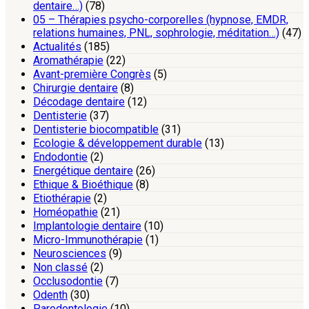
dentaire…)
(78)
05 – Thérapies psycho-corporelles (hypnose, EMDR,
relations humaines, PNL, sophrologie, méditation…)
(47)
Actualités
(185)
Aromathérapie
(22)
Avant-première Congrès
(5)
Chirurgie dentaire
(8)
Décodage dentaire
(12)
Dentisterie
(37)
Dentisterie biocompatible
(31)
Ecologie & développement durable
(13)
Endodontie
(2)
Energétique dentaire
(26)
Ethique & Bioéthique
(8)
Etiothérapie
(2)
Homéopathie
(21)
Implantologie dentaire
(10)
Micro-Immunothérapie
(1)
Neurosciences
(9)
Non classé
(2)
Occlusodontie
(7)
Odenth
(30)
Parodontologie
(10)