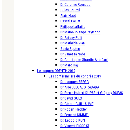
Dr Caroline Reynaud
Gilles Fournil
Alain Huot
Pascal Paillet
Philippe Laffaille
Dr Marie-Solange Raymond
Dr Antony Pulli
Dr Mathilde Vian
Sonia Spelen
Dr Vanessa Nabal
Dr Christophe Girardin Andréani
Dr Marc Hay
Le congrès ODENTH 2019
Les conférenciers du congrès 2019
Dr Jacques ABEGG
Dr ANA DELGADO RABADA
Dr Pierre-Hubert DUPAS et Grégory DUPAS
Dr David GUEX
Dr Gérard GUILLAUME
Dr Robert Heckler
Dr Fernand KIMMEL
Dr. Léopold KUN
Dr Vincent PISSOAT