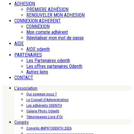
ADHESION
PREMIERE ADHÉSION
RENOUVELER MON ADHESION
CONNEXION ADHERENT
CONNEXION
Mon compte adhérent
Réinitialiser mon mot de passe
AIDE
AIDE odenth
PARTENAIRES
Les Partenaires odenth
Les offres partenaires Odenth
Autres liens
CONTACT
L’association
Qui sommes nous ?
Le Conseil d’Administration
Les adhérents ODENTH
Galerie Photo Odenth
Témoignages Livre d’Or
Congrès
Congrès ANPH’ODENTH 2026
—————————————————————————-