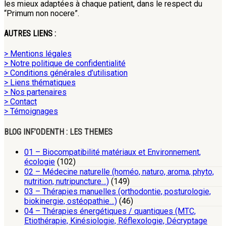
les mieux adaptées à chaque patient, dans le respect du
“Primum non nocere”.
AUTRES LIENS :
> Mentions légales
> Notre politique de confidentialité
> Conditions générales d’utilisation
> Liens thématiques
> Nos partenaires
> Contact
> Témoignages
BLOG INF’ODENTH : LES THEMES
01 – Biocompatibilité matériaux et Environnement,
écologie
(102)
02 – Médecine naturelle (homéo, naturo, aroma, phyto,
nutrition, nutripuncture…)
(149)
03 – Thérapies manuelles (orthodontie, posturologie,
biokinergie, ostéopathie…)
(46)
04 – Thérapies énergétiques / quantiques (MTC,
Etiothérapie, Kinésiologie, Réflexologie, Décryptage