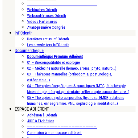
—————————————————————————-
Webinaires Odenth
Webconférences Odenth
Vidéos Partenaires
Avant-première Congrès
Inf’Odenth
Dernières actus Inf’Odenth
Les newsletters Inf’Odenth
Documenthèque
Documenthèque Premium Adhérent
01 – Biocompatibilité et écologie
02 – Médecine naturelle (homeo, aroma, phyto, naturo…)
03 – Thérapies manuelles (orthodontie, posturologie,
ostéopathie…)
04 – Thérapies énergétiques & quantiques (MTC, étiothérapie,
kinésiologie, décryptage dentaire, réflexologie bucco-dentaire…)
05 – Thérapies psycho-corporelles (hypnose, EMDR, relations
humaines, ennéagramme, PNL, sophrologie, méditation…)
ESPACE ADHÉRENT
Adhésion à Odenth
AIDE à l’Adhésion
—————————————————————————-
Connexion à mon espace adhérent