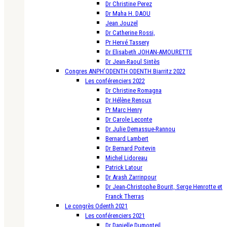
Dr Christine Perez
Dr Maha H. DAOU
Jean Jouzel
Dr Catherine Rossi,
Pr Hervé Tassery
Dr Elisabeth JOHAN-AMOURETTE
Dr Jean-Raoul Sintès
Congres ANPH’ODENTH ODENTH Biarritz 2022
Les conférenciers 2022
Dr Christine Romagna
Dr Hélène Renoux
Pr Marc Henry
Dr Carole Leconte
Dr Julie Demassue-Rannou
Bernard Lambert
Dr Bernard Poitevin
Michel Lidoreau
Patrick Latour
Dr Arash Zarrinpour
Dr Jean-Christophe Bourit, Serge Henrotte et
Franck Therras
Le congrès Odenth 2021
Les conférenciers 2021
Dr Danielle Dumonteil