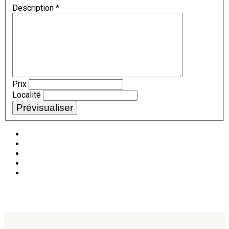
Description
*
Prix
Localité