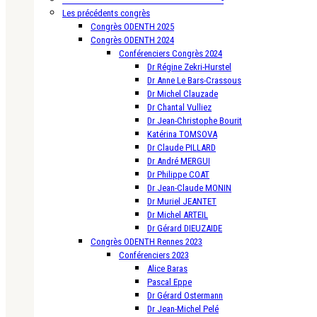
Les précédents congrès
Congrès ODENTH 2025
Congrès ODENTH 2024
Conférenciers Congrès 2024
Dr Régine Zekri-Hurstel
Dr Anne Le Bars-Crassous
Dr Michel Clauzade
Dr Chantal Vulliez
Dr Jean-Christophe Bourit
Katérina TOMSOVA
Dr Claude PILLARD
Dr André MERGUI
Dr Philippe COAT
Dr Jean-Claude MONIN
Dr Muriel JEANTET
Dr Michel ARTEIL
Dr Gérard DIEUZAIDE
Congrès ODENTH Rennes 2023
Conférenciers 2023
Alice Baras
Pascal Eppe
Dr Gérard Ostermann
Dr Jean-Michel Pelé