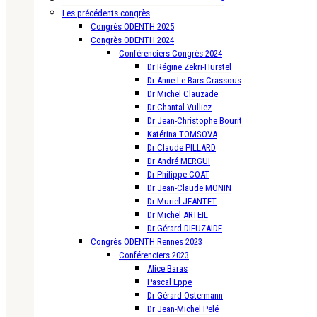
Les précédents congrès
Congrès ODENTH 2025
Congrès ODENTH 2024
Conférenciers Congrès 2024
Dr Régine Zekri-Hurstel
Dr Anne Le Bars-Crassous
Dr Michel Clauzade
Dr Chantal Vulliez
Dr Jean-Christophe Bourit
Katérina TOMSOVA
Dr Claude PILLARD
Dr André MERGUI
Dr Philippe COAT
Dr Jean-Claude MONIN
Dr Muriel JEANTET
Dr Michel ARTEIL
Dr Gérard DIEUZAIDE
Congrès ODENTH Rennes 2023
Conférenciers 2023
Alice Baras
Pascal Eppe
Dr Gérard Ostermann
Dr Jean-Michel Pelé