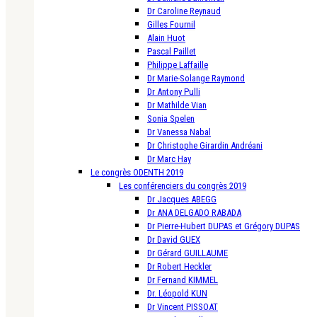
Dr Caroline Reynaud
Gilles Fournil
Alain Huot
Pascal Paillet
Philippe Laffaille
Dr Marie-Solange Raymond
Dr Antony Pulli
Dr Mathilde Vian
Sonia Spelen
Dr Vanessa Nabal
Dr Christophe Girardin Andréani
Dr Marc Hay
Le congrès ODENTH 2019
Les conférenciers du congrès 2019
Dr Jacques ABEGG
Dr ANA DELGADO RABADA
Dr Pierre-Hubert DUPAS et Grégory DUPAS
Dr David GUEX
Dr Gérard GUILLAUME
Dr Robert Heckler
Dr Fernand KIMMEL
Dr. Léopold KUN
Dr Vincent PISSOAT