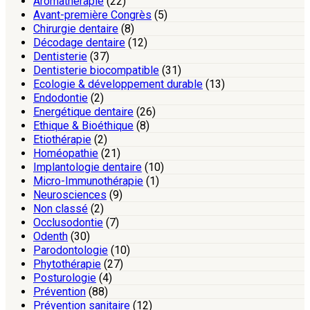
Aromathérapie
(22)
Avant-première Congrès
(5)
Chirurgie dentaire
(8)
Décodage dentaire
(12)
Dentisterie
(37)
Dentisterie biocompatible
(31)
Ecologie & développement durable
(13)
Endodontie
(2)
Energétique dentaire
(26)
Ethique & Bioéthique
(8)
Etiothérapie
(2)
Homéopathie
(21)
Implantologie dentaire
(10)
Micro-Immunothérapie
(1)
Neurosciences
(9)
Non classé
(2)
Occlusodontie
(7)
Odenth
(30)
Parodontologie
(10)
Phytothérapie
(27)
Posturologie
(4)
Prévention
(88)
Prévention sanitaire
(12)