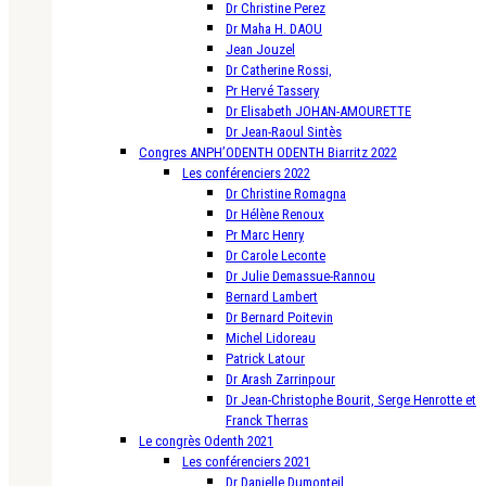
Dr Christine Perez
Dr Maha H. DAOU
Jean Jouzel
Dr Catherine Rossi,
Pr Hervé Tassery
Dr Elisabeth JOHAN-AMOURETTE
Dr Jean-Raoul Sintès
Congres ANPH’ODENTH ODENTH Biarritz 2022
Les conférenciers 2022
Dr Christine Romagna
Dr Hélène Renoux
Pr Marc Henry
Dr Carole Leconte
Dr Julie Demassue-Rannou
Bernard Lambert
Dr Bernard Poitevin
Michel Lidoreau
Patrick Latour
Dr Arash Zarrinpour
Dr Jean-Christophe Bourit, Serge Henrotte et
Franck Therras
Le congrès Odenth 2021
Les conférenciers 2021
Dr Danielle Dumonteil