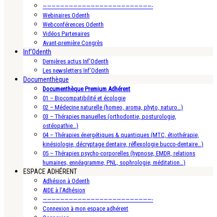
—————————————————————————-
Webinaires Odenth
Webconférences Odenth
Vidéos Partenaires
Avant-première Congrès
Inf’Odenth
Dernières actus Inf’Odenth
Les newsletters Inf’Odenth
Documenthèque
Documenthèque Premium Adhérent
01 – Biocompatibilité et écologie
02 – Médecine naturelle (homeo, aroma, phyto, naturo…)
03 – Thérapies manuelles (orthodontie, posturologie,
ostéopathie…)
04 – Thérapies énergétiques & quantiques (MTC, étiothérapie,
kinésiologie, décryptage dentaire, réflexologie bucco-dentaire…)
05 – Thérapies psycho-corporelles (hypnose, EMDR, relations
humaines, ennéagramme, PNL, sophrologie, méditation…)
ESPACE ADHÉRENT
Adhésion à Odenth
AIDE à l’Adhésion
—————————————————————————-
Connexion à mon espace adhérent