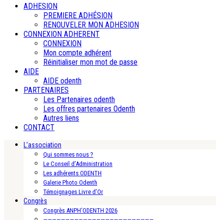
ADHESION
PREMIERE ADHÉSION
RENOUVELER MON ADHESION
CONNEXION ADHERENT
CONNEXION
Mon compte adhérent
Réinitialiser mon mot de passe
AIDE
AIDE odenth
PARTENAIRES
Les Partenaires odenth
Les offres partenaires Odenth
Autres liens
CONTACT
L’association
Qui sommes nous ?
Le Conseil d’Administration
Les adhérents ODENTH
Galerie Photo Odenth
Témoignages Livre d’Or
Congrès
Congrès ANPH’ODENTH 2026
—————————————————————————-