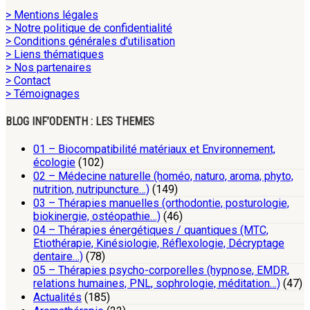
> Mentions légales
> Notre politique de confidentialité
> Conditions générales d’utilisation
> Liens thématiques
> Nos partenaires
> Contact
> Témoignages
BLOG INF’ODENTH : LES THEMES
01 – Biocompatibilité matériaux et Environnement,
écologie
(102)
02 – Médecine naturelle (homéo, naturo, aroma, phyto,
nutrition, nutripuncture…)
(149)
03 – Thérapies manuelles (orthodontie, posturologie,
biokinergie, ostéopathie…)
(46)
04 – Thérapies énergétiques / quantiques (MTC,
Etiothérapie, Kinésiologie, Réflexologie, Décryptage
dentaire…)
(78)
05 – Thérapies psycho-corporelles (hypnose, EMDR,
relations humaines, PNL, sophrologie, méditation…)
(47)
Actualités
(185)