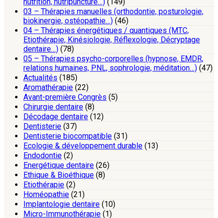
nutrition, nutripuncture…)
(149)
03 – Thérapies manuelles (orthodontie, posturologie,
biokinergie, ostéopathie…)
(46)
04 – Thérapies énergétiques / quantiques (MTC,
Etiothérapie, Kinésiologie, Réflexologie, Décryptage
dentaire…)
(78)
05 – Thérapies psycho-corporelles (hypnose, EMDR,
relations humaines, PNL, sophrologie, méditation…)
(47)
Actualités
(185)
Aromathérapie
(22)
Avant-première Congrès
(5)
Chirurgie dentaire
(8)
Décodage dentaire
(12)
Dentisterie
(37)
Dentisterie biocompatible
(31)
Ecologie & développement durable
(13)
Endodontie
(2)
Energétique dentaire
(26)
Ethique & Bioéthique
(8)
Etiothérapie
(2)
Homéopathie
(21)
Implantologie dentaire
(10)
Micro-Immunothérapie
(1)