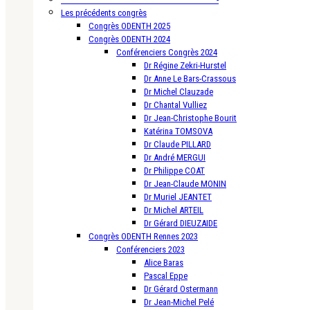
Les précédents congrès
Congrès ODENTH 2025
Congrès ODENTH 2024
Conférenciers Congrès 2024
Dr Régine Zekri-Hurstel
Dr Anne Le Bars-Crassous
Dr Michel Clauzade
Dr Chantal Vulliez
Dr Jean-Christophe Bourit
Katérina TOMSOVA
Dr Claude PILLARD
Dr André MERGUI
Dr Philippe COAT
Dr Jean-Claude MONIN
Dr Muriel JEANTET
Dr Michel ARTEIL
Dr Gérard DIEUZAIDE
Congrès ODENTH Rennes 2023
Conférenciers 2023
Alice Baras
Pascal Eppe
Dr Gérard Ostermann
Dr Jean-Michel Pelé