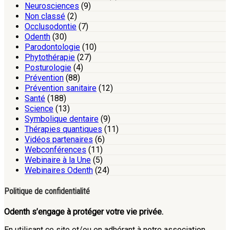
Neurosciences
(9)
Non classé
(2)
Occlusodontie
(7)
Odenth
(30)
Parodontologie
(10)
Phytothérapie
(27)
Posturologie
(4)
Prévention
(88)
Prévention sanitaire
(12)
Santé
(188)
Science
(13)
Symbolique dentaire
(9)
Thérapies quantiques
(11)
Vidéos partenaires
(6)
Webconférences
(11)
Webinaire à la Une
(5)
Webinaires Odenth
(24)
Politique de confidentialité
Odenth s’engage à protéger votre vie privée.
En utilisant ce site et/ou en adhérant à notre association,