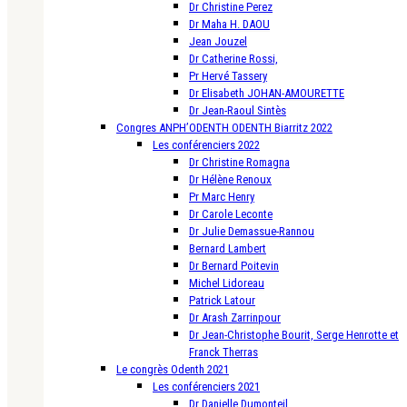
Dr Christine Perez
Dr Maha H. DAOU
Jean Jouzel
Dr Catherine Rossi,
Pr Hervé Tassery
Dr Elisabeth JOHAN-AMOURETTE
Dr Jean-Raoul Sintès
Congres ANPH’ODENTH ODENTH Biarritz 2022
Les conférenciers 2022
Dr Christine Romagna
Dr Hélène Renoux
Pr Marc Henry
Dr Carole Leconte
Dr Julie Demassue-Rannou
Bernard Lambert
Dr Bernard Poitevin
Michel Lidoreau
Patrick Latour
Dr Arash Zarrinpour
Dr Jean-Christophe Bourit, Serge Henrotte et
Franck Therras
Le congrès Odenth 2021
Les conférenciers 2021
Dr Danielle Dumonteil