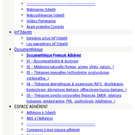
—————————————————————————-
Webinaires Odenth
Webconférences Odenth
Vidéos Partenaires
Avant-première Congrès
Inf’Odenth
Dernières actus Inf’Odenth
Les newsletters Inf’Odenth
Documenthèque
Documenthèque Premium Adhérent
01 – Biocompatibilité et écologie
02 – Médecine naturelle (homeo, aroma, phyto, naturo…)
03 – Thérapies manuelles (orthodontie, posturologie,
ostéopathie…)
04 – Thérapies énergétiques & quantiques (MTC, étiothérapie,
kinésiologie, décryptage dentaire, réflexologie bucco-dentaire…)
05 – Thérapies psycho-corporelles (hypnose, EMDR, relations
humaines, ennéagramme, PNL, sophrologie, méditation…)
ESPACE ADHÉRENT
Adhésion à Odenth
AIDE à l’Adhésion
—————————————————————————-
Connexion à mon espace adhérent