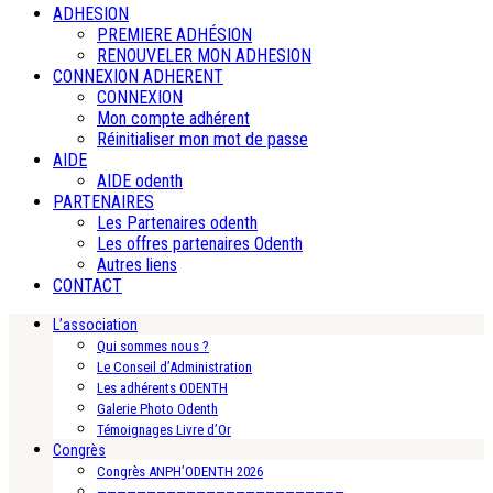
ADHESION
PREMIERE ADHÉSION
RENOUVELER MON ADHESION
CONNEXION ADHERENT
CONNEXION
Mon compte adhérent
Réinitialiser mon mot de passe
AIDE
AIDE odenth
PARTENAIRES
Les Partenaires odenth
Les offres partenaires Odenth
Autres liens
CONTACT
L’association
Qui sommes nous ?
Le Conseil d’Administration
Les adhérents ODENTH
Galerie Photo Odenth
Témoignages Livre d’Or
Congrès
Congrès ANPH’ODENTH 2026
—————————————————————————-