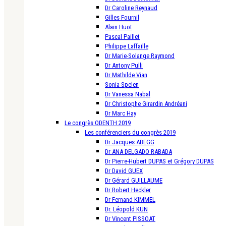
Dr Caroline Reynaud
Gilles Fournil
Alain Huot
Pascal Paillet
Philippe Laffaille
Dr Marie-Solange Raymond
Dr Antony Pulli
Dr Mathilde Vian
Sonia Spelen
Dr Vanessa Nabal
Dr Christophe Girardin Andréani
Dr Marc Hay
Le congrès ODENTH 2019
Les conférenciers du congrès 2019
Dr Jacques ABEGG
Dr ANA DELGADO RABADA
Dr Pierre-Hubert DUPAS et Grégory DUPAS
Dr David GUEX
Dr Gérard GUILLAUME
Dr Robert Heckler
Dr Fernand KIMMEL
Dr. Léopold KUN
Dr Vincent PISSOAT