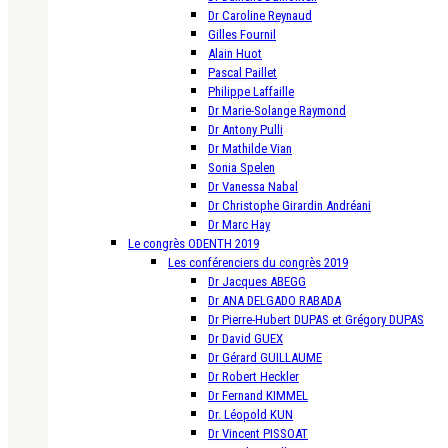
Dr Caroline Reynaud
Gilles Fournil
Alain Huot
Pascal Paillet
Philippe Laffaille
Dr Marie-Solange Raymond
Dr Antony Pulli
Dr Mathilde Vian
Sonia Spelen
Dr Vanessa Nabal
Dr Christophe Girardin Andréani
Dr Marc Hay
Le congrès ODENTH 2019
Les conférenciers du congrès 2019
Dr Jacques ABEGG
Dr ANA DELGADO RABADA
Dr Pierre-Hubert DUPAS et Grégory DUPAS
Dr David GUEX
Dr Gérard GUILLAUME
Dr Robert Heckler
Dr Fernand KIMMEL
Dr. Léopold KUN
Dr Vincent PISSOAT