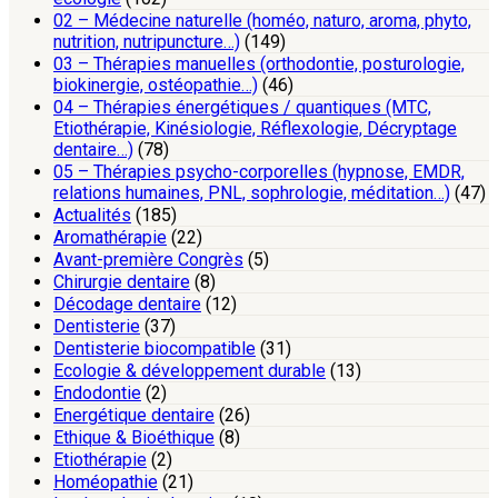
02 – Médecine naturelle (homéo, naturo, aroma, phyto,
nutrition, nutripuncture…)
(149)
03 – Thérapies manuelles (orthodontie, posturologie,
biokinergie, ostéopathie…)
(46)
04 – Thérapies énergétiques / quantiques (MTC,
Etiothérapie, Kinésiologie, Réflexologie, Décryptage
dentaire…)
(78)
05 – Thérapies psycho-corporelles (hypnose, EMDR,
relations humaines, PNL, sophrologie, méditation…)
(47)
Actualités
(185)
Aromathérapie
(22)
Avant-première Congrès
(5)
Chirurgie dentaire
(8)
Décodage dentaire
(12)
Dentisterie
(37)
Dentisterie biocompatible
(31)
Ecologie & développement durable
(13)
Endodontie
(2)
Energétique dentaire
(26)
Ethique & Bioéthique
(8)
Etiothérapie
(2)
Homéopathie
(21)