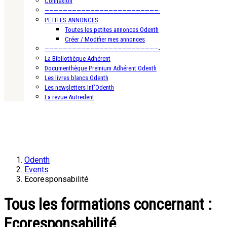
Connexion
—————————————————————————-
PETITES ANNONCES
Toutes les petites annonces Odenth
Créer / Modifier mes annonces
—————————————————————————-
La Bibliothèque Adhérent
Documenthèque Premium Adhérent Odenth
Les livres blancs Odenth
Les newsletters Inf’Odenth
La revue Autredent
Odenth
Events
Ecoresponsabilité
Tous les formations concernant :
Ecoresponsabilité