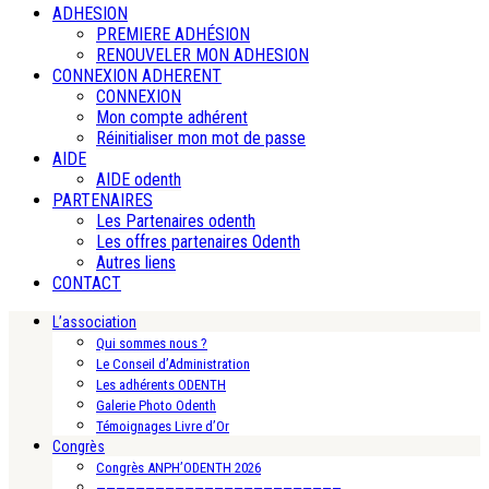
ADHESION
PREMIERE ADHÉSION
RENOUVELER MON ADHESION
CONNEXION ADHERENT
CONNEXION
Mon compte adhérent
Réinitialiser mon mot de passe
AIDE
AIDE odenth
PARTENAIRES
Les Partenaires odenth
Les offres partenaires Odenth
Autres liens
CONTACT
L’association
Qui sommes nous ?
Le Conseil d’Administration
Les adhérents ODENTH
Galerie Photo Odenth
Témoignages Livre d’Or
Congrès
Congrès ANPH’ODENTH 2026
—————————————————————————-