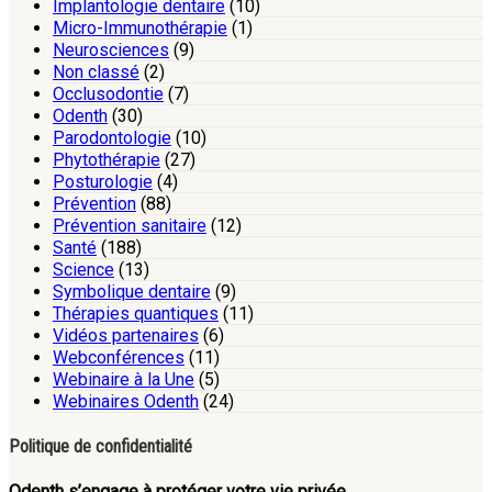
Implantologie dentaire
(10)
Micro-Immunothérapie
(1)
Neurosciences
(9)
Non classé
(2)
Occlusodontie
(7)
Odenth
(30)
Parodontologie
(10)
Phytothérapie
(27)
Posturologie
(4)
Prévention
(88)
Prévention sanitaire
(12)
Santé
(188)
Science
(13)
Symbolique dentaire
(9)
Thérapies quantiques
(11)
Vidéos partenaires
(6)
Webconférences
(11)
Webinaire à la Une
(5)
Webinaires Odenth
(24)
Politique de confidentialité
Odenth s’engage à protéger votre vie privée.