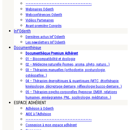
—————————————————————————-
Webinaires Odenth
Webconférences Odenth
Vidéos Partenaires
Avant-première Congrès
Inf’Odenth
Dernières actus Inf’Odenth
Les newsletters Inf’Odenth
Documenthèque
Documenthèque Premium Adhérent
01 – Biocompatibilité et écologie
02 – Médecine naturelle (homeo, aroma, phyto, naturo…)
03 – Thérapies manuelles (orthodontie, posturologie,
ostéopathie…)
04 – Thérapies énergétiques & quantiques (MTC, étiothérapie,
kinésiologie, décryptage dentaire, réflexologie bucco-dentaire…)
05 – Thérapies psycho-corporelles (hypnose, EMDR, relations
humaines, ennéagramme, PNL, sophrologie, méditation…)
ESPACE ADHÉRENT
Adhésion à Odenth
AIDE à l’Adhésion
—————————————————————————-
Connexion à mon espace adhérent