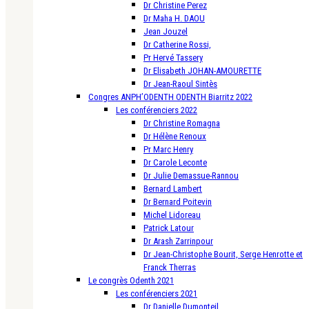
Dr Christine Perez
Dr Maha H. DAOU
Jean Jouzel
Dr Catherine Rossi,
Pr Hervé Tassery
Dr Elisabeth JOHAN-AMOURETTE
Dr Jean-Raoul Sintès
Congres ANPH’ODENTH ODENTH Biarritz 2022
Les conférenciers 2022
Dr Christine Romagna
Dr Hélène Renoux
Pr Marc Henry
Dr Carole Leconte
Dr Julie Demassue-Rannou
Bernard Lambert
Dr Bernard Poitevin
Michel Lidoreau
Patrick Latour
Dr Arash Zarrinpour
Dr Jean-Christophe Bourit, Serge Henrotte et
Franck Therras
Le congrès Odenth 2021
Les conférenciers 2021
Dr Danielle Dumonteil