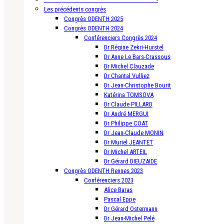
Les précédents congrès
Congrès ODENTH 2025
Congrès ODENTH 2024
Conférenciers Congrès 2024
Dr Régine Zekri-Hurstel
Dr Anne Le Bars-Crassous
Dr Michel Clauzade
Dr Chantal Vulliez
Dr Jean-Christophe Bourit
Katérina TOMSOVA
Dr Claude PILLARD
Dr André MERGUI
Dr Philippe COAT
Dr Jean-Claude MONIN
Dr Muriel JEANTET
Dr Michel ARTEIL
Dr Gérard DIEUZAIDE
Congrès ODENTH Rennes 2023
Conférenciers 2023
Alice Baras
Pascal Eppe
Dr Gérard Ostermann
Dr Jean-Michel Pelé