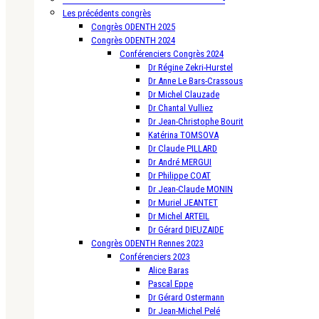
Les précédents congrès
Congrès ODENTH 2025
Congrès ODENTH 2024
Conférenciers Congrès 2024
Dr Régine Zekri-Hurstel
Dr Anne Le Bars-Crassous
Dr Michel Clauzade
Dr Chantal Vulliez
Dr Jean-Christophe Bourit
Katérina TOMSOVA
Dr Claude PILLARD
Dr André MERGUI
Dr Philippe COAT
Dr Jean-Claude MONIN
Dr Muriel JEANTET
Dr Michel ARTEIL
Dr Gérard DIEUZAIDE
Congrès ODENTH Rennes 2023
Conférenciers 2023
Alice Baras
Pascal Eppe
Dr Gérard Ostermann
Dr Jean-Michel Pelé