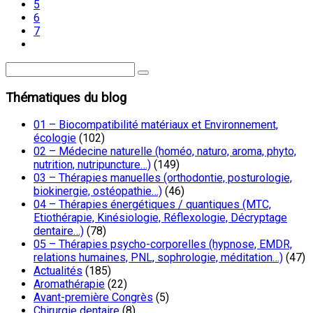
5
6
7
Thématiques du blog
01 – Biocompatibilité matériaux et Environnement,
écologie
(102)
02 – Médecine naturelle (homéo, naturo, aroma, phyto,
nutrition, nutripuncture…)
(149)
03 – Thérapies manuelles (orthodontie, posturologie,
biokinergie, ostéopathie…)
(46)
04 – Thérapies énergétiques / quantiques (MTC,
Etiothérapie, Kinésiologie, Réflexologie, Décryptage
dentaire…)
(78)
05 – Thérapies psycho-corporelles (hypnose, EMDR,
relations humaines, PNL, sophrologie, méditation…)
(47)
Actualités
(185)
Aromathérapie
(22)
Avant-première Congrès
(5)
Chirurgie dentaire
(8)