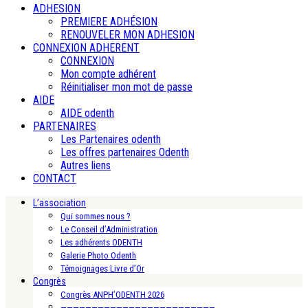
ADHESION
PREMIERE ADHÉSION
RENOUVELER MON ADHESION
CONNEXION ADHERENT
CONNEXION
Mon compte adhérent
Réinitialiser mon mot de passe
AIDE
AIDE odenth
PARTENAIRES
Les Partenaires odenth
Les offres partenaires Odenth
Autres liens
CONTACT
L’association
Qui sommes nous ?
Le Conseil d’Administration
Les adhérents ODENTH
Galerie Photo Odenth
Témoignages Livre d’Or
Congrès
Congrès ANPH’ODENTH 2026
—————————————————————————-