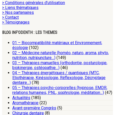
> Conditions générales d’utilisation
> Liens thématiques
> Nos partenaires
> Contact
> Témoignages
BLOG INF’ODENTH : LES THEMES
01 – Biocompatibilité matériaux et Environnement,
écologie
(102)
02 – Médecine naturelle (homéo, naturo, aroma, phyto,
nutrition, nutripuncture…)
(149)
03 – Thérapies manuelles (orthodontie, posturologie,
biokinergie, ostéopathie…)
(46)
04 – Thérapies énergétiques / quantiques (MTC,
Etiothérapie, Kinésiologie, Réflexologie, Décryptage
dentaire…)
(78)
05 – Thérapies psycho-corporelles (hypnose, EMDR,
relations humaines, PNL, sophrologie, méditation…)
(47)
Actualités
(185)
Aromathérapie
(22)
Avant-première Congrès
(5)
Chirurgie dentaire
(8)