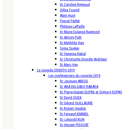
Dr Caroline Reynaud
Gilles Fournil
Alain Huot
Pascal Paillet
Philippe Laffaille
Dr Marie-Solange Raymond
Dr Antony Pulli
Dr Mathilde Vian
Sonia Spelen
Dr Vanessa Nabal
Dr Christophe Girardin Andréani
Dr Marc Hay
Le congrès ODENTH 2019
Les conférenciers du congrès 2019
Dr Jacques ABEGG
Dr ANA DELGADO RABADA
Dr Pierre-Hubert DUPAS et Grégory DUPAS
Dr David GUEX
Dr Gérard GUILLAUME
Dr Robert Heckler
Dr Fernand KIMMEL
Dr. Léopold KUN
Dr Vincent PISSOAT