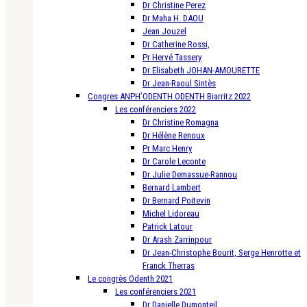
Dr Christine Perez
Dr Maha H. DAOU
Jean Jouzel
Dr Catherine Rossi,
Pr Hervé Tassery
Dr Elisabeth JOHAN-AMOURETTE
Dr Jean-Raoul Sintès
Congres ANPH’ODENTH ODENTH Biarritz 2022
Les conférenciers 2022
Dr Christine Romagna
Dr Hélène Renoux
Pr Marc Henry
Dr Carole Leconte
Dr Julie Demassue-Rannou
Bernard Lambert
Dr Bernard Poitevin
Michel Lidoreau
Patrick Latour
Dr Arash Zarrinpour
Dr Jean-Christophe Bourit, Serge Henrotte et
Franck Therras
Le congrès Odenth 2021
Les conférenciers 2021
Dr Danielle Dumonteil