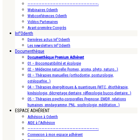
—————————————————————————-
Webinaires Odenth
Webconférences Odenth
Vidéos Partenaires
Avant-première Congrès
Inf’Odenth
Dernières actus Inf’Odenth
Les newsletters Inf’Odenth
Documenthèque
Documenthèque Premium Adhérent
01 – Biocompatibilité et écologie
02 – Médecine naturelle (homeo, aroma, phyto, naturo…)
03 – Thérapies manuelles (orthodontie, posturologie,
ostéopathie…)
04 – Thérapies énergétiques & quantiques (MTC, étiothérapie,
kinésiologie, décryptage dentaire, réflexologie bucco-dentaire…)
05 – Thérapies psycho-corporelles (hypnose, EMDR, relations
humaines, ennéagramme, PNL, sophrologie, méditation…)
ESPACE ADHÉRENT
Adhésion à Odenth
AIDE à l’Adhésion
—————————————————————————-
Connexion à mon espace adhérent