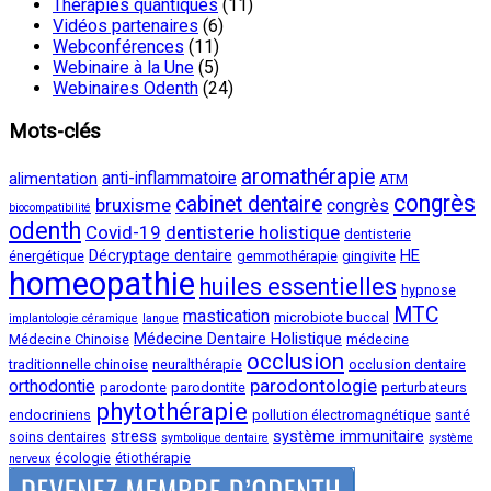
Thérapies quantiques
(11)
Vidéos partenaires
(6)
Webconférences
(11)
Webinaire à la Une
(5)
Webinaires Odenth
(24)
Mots-clés
aromathérapie
anti-inflammatoire
alimentation
ATM
congrès
cabinet dentaire
bruxisme
congrès
biocompatibilité
odenth
Covid-19
dentisterie holistique
dentisterie
Décryptage dentaire
HE
énergétique
gemmothérapie
gingivite
homeopathie
huiles essentielles
hypnose
MTC
mastication
microbiote buccal
implantologie céramique
langue
Médecine Dentaire Holistique
Médecine Chinoise
médecine
occlusion
traditionnelle chinoise
neuralthérapie
occlusion dentaire
parodontologie
orthodontie
parodonte
parodontite
perturbateurs
phytothérapie
endocriniens
pollution électromagnétique
santé
stress
système immunitaire
soins dentaires
symbolique dentaire
système
écologie
étiothérapie
nerveux