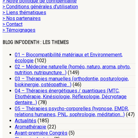
> Notre politique de confidentialité
> Conditions générales d’utilisation
> Liens thématiques
> Nos partenaires
> Contact
> Témoignages
BLOG INF’ODENTH : LES THEMES
01 – Biocompatibilité matériaux et Environnement,
écologie
(102)
02 – Médecine naturelle (homéo, naturo, aroma, phyto,
nutrition, nutripuncture…)
(149)
03 – Thérapies manuelles (orthodontie, posturologie,
biokinergie, ostéopathie…)
(46)
04 – Thérapies énergétiques / quantiques (MTC,
Etiothérapie, Kinésiologie, Réflexologie, Décryptage
dentaire…)
(78)
05 – Thérapies psycho-corporelles (hypnose, EMDR,
relations humaines, PNL, sophrologie, méditation…)
(47)
Actualités
(185)
Aromathérapie
(22)
Avant-première Congrès
(5)