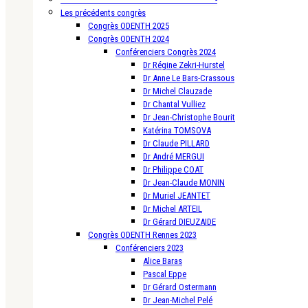
Les précédents congrès
Congrès ODENTH 2025
Congrès ODENTH 2024
Conférenciers Congrès 2024
Dr Régine Zekri-Hurstel
Dr Anne Le Bars-Crassous
Dr Michel Clauzade
Dr Chantal Vulliez
Dr Jean-Christophe Bourit
Katérina TOMSOVA
Dr Claude PILLARD
Dr André MERGUI
Dr Philippe COAT
Dr Jean-Claude MONIN
Dr Muriel JEANTET
Dr Michel ARTEIL
Dr Gérard DIEUZAIDE
Congrès ODENTH Rennes 2023
Conférenciers 2023
Alice Baras
Pascal Eppe
Dr Gérard Ostermann
Dr Jean-Michel Pelé