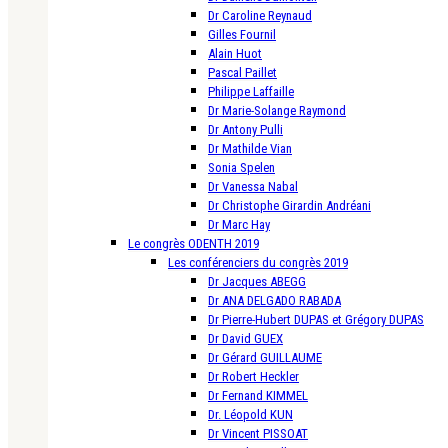
Dr Caroline Reynaud
Gilles Fournil
Alain Huot
Pascal Paillet
Philippe Laffaille
Dr Marie-Solange Raymond
Dr Antony Pulli
Dr Mathilde Vian
Sonia Spelen
Dr Vanessa Nabal
Dr Christophe Girardin Andréani
Dr Marc Hay
Le congrès ODENTH 2019
Les conférenciers du congrès 2019
Dr Jacques ABEGG
Dr ANA DELGADO RABADA
Dr Pierre-Hubert DUPAS et Grégory DUPAS
Dr David GUEX
Dr Gérard GUILLAUME
Dr Robert Heckler
Dr Fernand KIMMEL
Dr. Léopold KUN
Dr Vincent PISSOAT