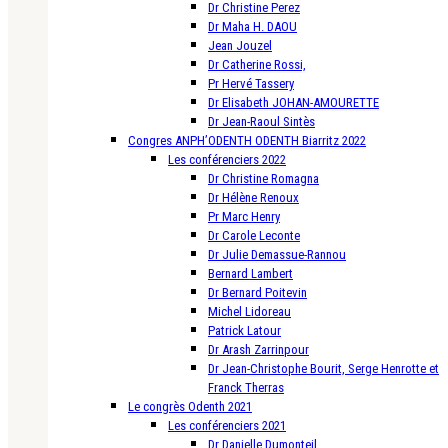
Dr Christine Perez
Dr Maha H. DAOU
Jean Jouzel
Dr Catherine Rossi,
Pr Hervé Tassery
Dr Elisabeth JOHAN-AMOURETTE
Dr Jean-Raoul Sintès
Congres ANPH’ODENTH ODENTH Biarritz 2022
Les conférenciers 2022
Dr Christine Romagna
Dr Hélène Renoux
Pr Marc Henry
Dr Carole Leconte
Dr Julie Demassue-Rannou
Bernard Lambert
Dr Bernard Poitevin
Michel Lidoreau
Patrick Latour
Dr Arash Zarrinpour
Dr Jean-Christophe Bourit, Serge Henrotte et
Franck Therras
Le congrès Odenth 2021
Les conférenciers 2021
Dr Danielle Dumonteil