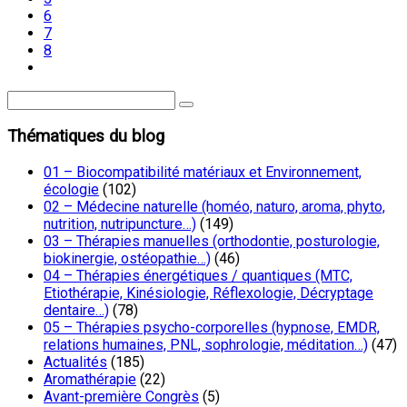
6
7
8
Thématiques du blog
01 – Biocompatibilité matériaux et Environnement,
écologie
(102)
02 – Médecine naturelle (homéo, naturo, aroma, phyto,
nutrition, nutripuncture…)
(149)
03 – Thérapies manuelles (orthodontie, posturologie,
biokinergie, ostéopathie…)
(46)
04 – Thérapies énergétiques / quantiques (MTC,
Etiothérapie, Kinésiologie, Réflexologie, Décryptage
dentaire…)
(78)
05 – Thérapies psycho-corporelles (hypnose, EMDR,
relations humaines, PNL, sophrologie, méditation…)
(47)
Actualités
(185)
Aromathérapie
(22)
Avant-première Congrès
(5)