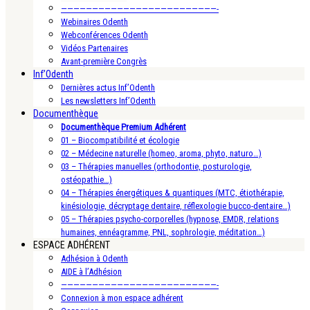
—————————————————————————-
Webinaires Odenth
Webconférences Odenth
Vidéos Partenaires
Avant-première Congrès
Inf’Odenth
Dernières actus Inf’Odenth
Les newsletters Inf’Odenth
Documenthèque
Documenthèque Premium Adhérent
01 – Biocompatibilité et écologie
02 – Médecine naturelle (homeo, aroma, phyto, naturo…)
03 – Thérapies manuelles (orthodontie, posturologie,
ostéopathie…)
04 – Thérapies énergétiques & quantiques (MTC, étiothérapie,
kinésiologie, décryptage dentaire, réflexologie bucco-dentaire…)
05 – Thérapies psycho-corporelles (hypnose, EMDR, relations
humaines, ennéagramme, PNL, sophrologie, méditation…)
ESPACE ADHÉRENT
Adhésion à Odenth
AIDE à l’Adhésion
—————————————————————————-
Connexion à mon espace adhérent