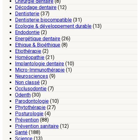
Chirurgie dentaire
(8)
Décodage dentaire
(12)
Dentisterie
(37)
Dentisterie biocompatible
(31)
Ecologie & développement durable
(13)
Endodontie
(2)
Energétique dentaire
(26)
Ethique & Bioéthique
(8)
Etiothérapie
(2)
Homéopathie
(21)
Implantologie dentaire
(10)
Micro-Immunothérapie
(1)
Neurosciences
(9)
Non classé
(2)
Occlusodontie
(7)
Odenth
(30)
Parodontologie
(10)
Phytothérapie
(27)
Posturologie
(4)
Prévention
(88)
Prévention sanitaire
(12)
Santé
(188)
Science
(13)