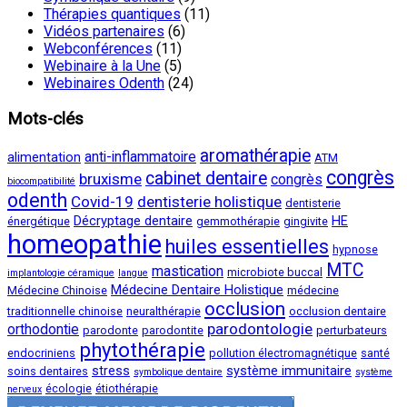
Thérapies quantiques
(11)
Vidéos partenaires
(6)
Webconférences
(11)
Webinaire à la Une
(5)
Webinaires Odenth
(24)
Mots-clés
aromathérapie
anti-inflammatoire
alimentation
ATM
congrès
cabinet dentaire
bruxisme
congrès
biocompatibilité
odenth
Covid-19
dentisterie holistique
dentisterie
Décryptage dentaire
HE
énergétique
gemmothérapie
gingivite
homeopathie
huiles essentielles
hypnose
MTC
mastication
microbiote buccal
implantologie céramique
langue
Médecine Dentaire Holistique
Médecine Chinoise
médecine
occlusion
traditionnelle chinoise
neuralthérapie
occlusion dentaire
parodontologie
orthodontie
parodonte
parodontite
perturbateurs
phytothérapie
endocriniens
pollution électromagnétique
santé
stress
système immunitaire
soins dentaires
symbolique dentaire
système
écologie
étiothérapie
nerveux