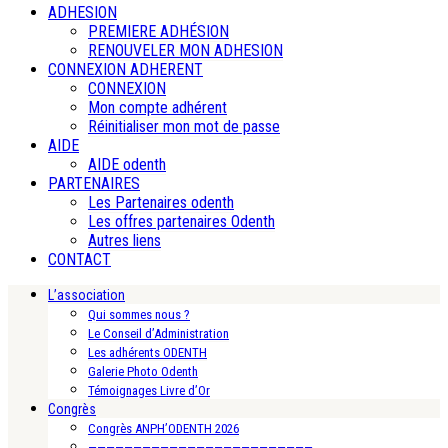
ADHESION
PREMIERE ADHÉSION
RENOUVELER MON ADHESION
CONNEXION ADHERENT
CONNEXION
Mon compte adhérent
Réinitialiser mon mot de passe
AIDE
AIDE odenth
PARTENAIRES
Les Partenaires odenth
Les offres partenaires Odenth
Autres liens
CONTACT
L’association
Qui sommes nous ?
Le Conseil d’Administration
Les adhérents ODENTH
Galerie Photo Odenth
Témoignages Livre d’Or
Congrès
Congrès ANPH’ODENTH 2026
—————————————————————————-