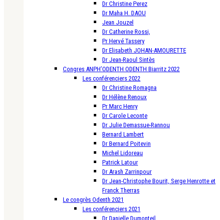
Dr Christine Perez
Dr Maha H. DAOU
Jean Jouzel
Dr Catherine Rossi,
Pr Hervé Tassery
Dr Elisabeth JOHAN-AMOURETTE
Dr Jean-Raoul Sintès
Congres ANPH’ODENTH ODENTH Biarritz 2022
Les conférenciers 2022
Dr Christine Romagna
Dr Hélène Renoux
Pr Marc Henry
Dr Carole Leconte
Dr Julie Demassue-Rannou
Bernard Lambert
Dr Bernard Poitevin
Michel Lidoreau
Patrick Latour
Dr Arash Zarrinpour
Dr Jean-Christophe Bourit, Serge Henrotte et
Franck Therras
Le congrès Odenth 2021
Les conférenciers 2021
Dr Danielle Dumonteil