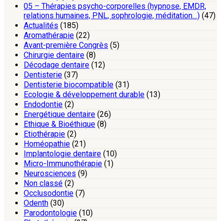
05 – Thérapies psycho-corporelles (hypnose, EMDR,
relations humaines, PNL, sophrologie, méditation…)
(47)
Actualités
(185)
Aromathérapie
(22)
Avant-première Congrès
(5)
Chirurgie dentaire
(8)
Décodage dentaire
(12)
Dentisterie
(37)
Dentisterie biocompatible
(31)
Ecologie & développement durable
(13)
Endodontie
(2)
Energétique dentaire
(26)
Ethique & Bioéthique
(8)
Etiothérapie
(2)
Homéopathie
(21)
Implantologie dentaire
(10)
Micro-Immunothérapie
(1)
Neurosciences
(9)
Non classé
(2)
Occlusodontie
(7)
Odenth
(30)
Parodontologie
(10)