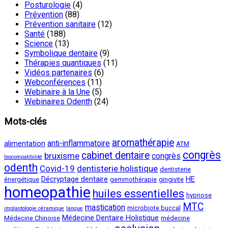
Posturologie
(4)
Prévention
(88)
Prévention sanitaire
(12)
Santé
(188)
Science
(13)
Symbolique dentaire
(9)
Thérapies quantiques
(11)
Vidéos partenaires
(6)
Webconférences
(11)
Webinaire à la Une
(5)
Webinaires Odenth
(24)
Mots-clés
aromathérapie
anti-inflammatoire
alimentation
ATM
congrès
cabinet dentaire
bruxisme
congrès
biocompatibilité
odenth
Covid-19
dentisterie holistique
dentisterie
Décryptage dentaire
HE
énergétique
gemmothérapie
gingivite
homeopathie
huiles essentielles
hypnose
MTC
mastication
microbiote buccal
implantologie céramique
langue
Médecine Dentaire Holistique
Médecine Chinoise
médecine