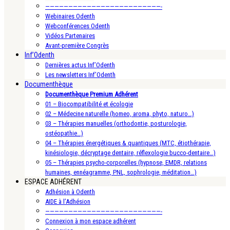
—————————————————————————-
Webinaires Odenth
Webconférences Odenth
Vidéos Partenaires
Avant-première Congrès
Inf’Odenth
Dernières actus Inf’Odenth
Les newsletters Inf’Odenth
Documenthèque
Documenthèque Premium Adhérent
01 – Biocompatibilité et écologie
02 – Médecine naturelle (homeo, aroma, phyto, naturo…)
03 – Thérapies manuelles (orthodontie, posturologie,
ostéopathie…)
04 – Thérapies énergétiques & quantiques (MTC, étiothérapie,
kinésiologie, décryptage dentaire, réflexologie bucco-dentaire…)
05 – Thérapies psycho-corporelles (hypnose, EMDR, relations
humaines, ennéagramme, PNL, sophrologie, méditation…)
ESPACE ADHÉRENT
Adhésion à Odenth
AIDE à l’Adhésion
—————————————————————————-
Connexion à mon espace adhérent