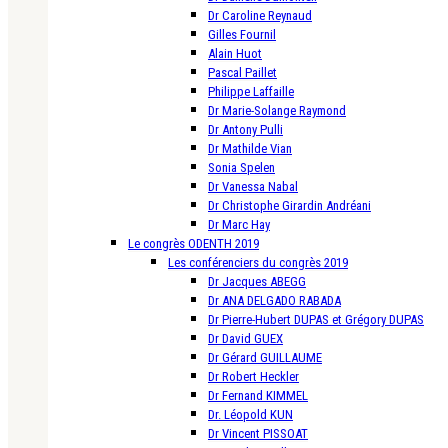
Dr Caroline Reynaud
Gilles Fournil
Alain Huot
Pascal Paillet
Philippe Laffaille
Dr Marie-Solange Raymond
Dr Antony Pulli
Dr Mathilde Vian
Sonia Spelen
Dr Vanessa Nabal
Dr Christophe Girardin Andréani
Dr Marc Hay
Le congrès ODENTH 2019
Les conférenciers du congrès 2019
Dr Jacques ABEGG
Dr ANA DELGADO RABADA
Dr Pierre-Hubert DUPAS et Grégory DUPAS
Dr David GUEX
Dr Gérard GUILLAUME
Dr Robert Heckler
Dr Fernand KIMMEL
Dr. Léopold KUN
Dr Vincent PISSOAT