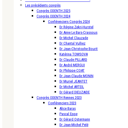
Les précédents congrès
Congrès ODENTH 2025
Congrès ODENTH 2024
Conférenciers Congrès 2024
Dr Régine Zekri-Hurstel
Dr Anne Le Bars-Crassous
Dr Michel Clauzade
Dr Chantal Vulliez
Dr Jean-Christophe Bourit
Katérina TOMSOVA
Dr Claude PILLARD
Dr André MERGUI
Dr Philippe COAT
Dr Jean-Claude MONIN
Dr Muriel JEANTET
Dr Michel ARTEIL
Dr Gérard DIEUZAIDE
Congrès ODENTH Rennes 2023
Conférenciers 2023
Alice Baras
Pascal Eppe
Dr Gérard Ostermann
Dr Jean-Michel Pelé