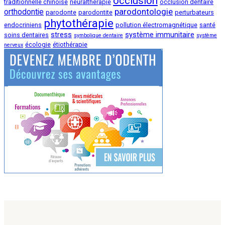
occlusion
traditionnelle chinoise
neuralthérapie
occlusion dentaire
parodontologie
orthodontie
parodonte
parodontite
perturbateurs
phytothérapie
endocriniens
pollution électromagnétique
santé
stress
système immunitaire
soins dentaires
symbolique dentaire
système
écologie
étiothérapie
nerveux