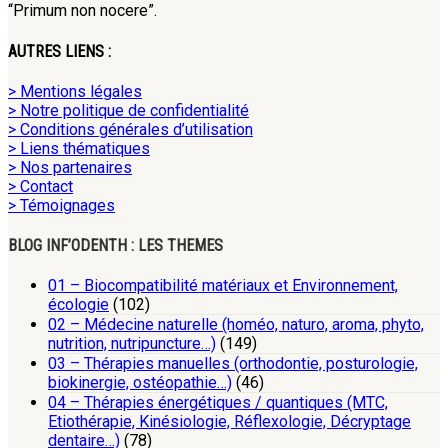
“Primum non nocere”.
AUTRES LIENS :
> Mentions légales
> Notre politique de confidentialité
> Conditions générales d’utilisation
> Liens thématiques
> Nos partenaires
> Contact
> Témoignages
BLOG INF’ODENTH : LES THEMES
01 – Biocompatibilité matériaux et Environnement,
écologie
(102)
02 – Médecine naturelle (homéo, naturo, aroma, phyto,
nutrition, nutripuncture…)
(149)
03 – Thérapies manuelles (orthodontie, posturologie,
biokinergie, ostéopathie…)
(46)
04 – Thérapies énergétiques / quantiques (MTC,
Etiothérapie, Kinésiologie, Réflexologie, Décryptage
dentaire…)
(78)