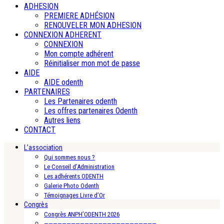
ADHESION
PREMIERE ADHÉSION
RENOUVELER MON ADHESION
CONNEXION ADHERENT
CONNEXION
Mon compte adhérent
Réinitialiser mon mot de passe
AIDE
AIDE odenth
PARTENAIRES
Les Partenaires odenth
Les offres partenaires Odenth
Autres liens
CONTACT
L’association
Qui sommes nous ?
Le Conseil d’Administration
Les adhérents ODENTH
Galerie Photo Odenth
Témoignages Livre d’Or
Congrès
Congrès ANPH’ODENTH 2026
—————————————————————————-