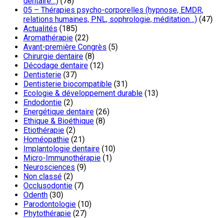
dentaire…)
(78)
05 – Thérapies psycho-corporelles (hypnose, EMDR,
relations humaines, PNL, sophrologie, méditation…)
(47)
Actualités
(185)
Aromathérapie
(22)
Avant-première Congrès
(5)
Chirurgie dentaire
(8)
Décodage dentaire
(12)
Dentisterie
(37)
Dentisterie biocompatible
(31)
Ecologie & développement durable
(13)
Endodontie
(2)
Energétique dentaire
(26)
Ethique & Bioéthique
(8)
Etiothérapie
(2)
Homéopathie
(21)
Implantologie dentaire
(10)
Micro-Immunothérapie
(1)
Neurosciences
(9)
Non classé
(2)
Occlusodontie
(7)
Odenth
(30)
Parodontologie
(10)
Phytothérapie
(27)