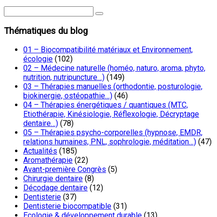
Thématiques du blog
01 – Biocompatibilité matériaux et Environnement,
écologie
(102)
02 – Médecine naturelle (homéo, naturo, aroma, phyto,
nutrition, nutripuncture…)
(149)
03 – Thérapies manuelles (orthodontie, posturologie,
biokinergie, ostéopathie…)
(46)
04 – Thérapies énergétiques / quantiques (MTC,
Etiothérapie, Kinésiologie, Réflexologie, Décryptage
dentaire…)
(78)
05 – Thérapies psycho-corporelles (hypnose, EMDR,
relations humaines, PNL, sophrologie, méditation…)
(47)
Actualités
(185)
Aromathérapie
(22)
Avant-première Congrès
(5)
Chirurgie dentaire
(8)
Décodage dentaire
(12)
Dentisterie
(37)
Dentisterie biocompatible
(31)
Ecologie & développement durable
(13)