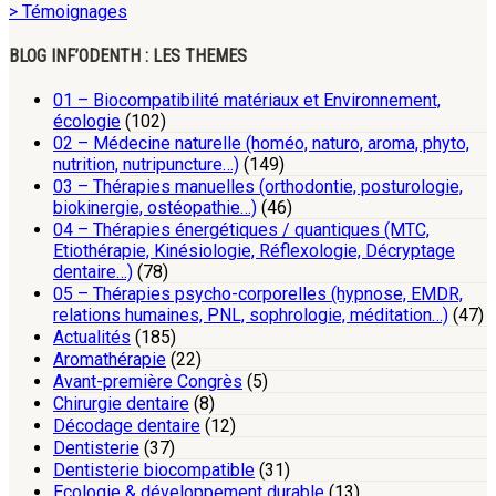
> Témoignages
BLOG INF’ODENTH : LES THEMES
01 – Biocompatibilité matériaux et Environnement,
écologie
(102)
02 – Médecine naturelle (homéo, naturo, aroma, phyto,
nutrition, nutripuncture…)
(149)
03 – Thérapies manuelles (orthodontie, posturologie,
biokinergie, ostéopathie…)
(46)
04 – Thérapies énergétiques / quantiques (MTC,
Etiothérapie, Kinésiologie, Réflexologie, Décryptage
dentaire…)
(78)
05 – Thérapies psycho-corporelles (hypnose, EMDR,
relations humaines, PNL, sophrologie, méditation…)
(47)
Actualités
(185)
Aromathérapie
(22)
Avant-première Congrès
(5)
Chirurgie dentaire
(8)
Décodage dentaire
(12)
Dentisterie
(37)
Dentisterie biocompatible
(31)
Ecologie & développement durable
(13)