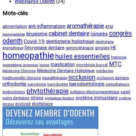
Webinaires Odenth
(24)
Mots-clés
aromathérapie
anti-inflammatoire
alimentation
ATM
congrès
cabinet dentaire
bruxisme
congrès
biocompatibilité
odenth
Covid-19
dentisterie holistique
dentisterie
Décryptage dentaire
HE
énergétique
gemmothérapie
gingivite
homeopathie
huiles essentielles
hypnose
MTC
mastication
microbiote buccal
implantologie céramique
langue
Médecine Dentaire Holistique
Médecine Chinoise
médecine
occlusion
traditionnelle chinoise
neuralthérapie
occlusion dentaire
parodontologie
orthodontie
parodonte
parodontite
perturbateurs
phytothérapie
endocriniens
pollution électromagnétique
santé
stress
système immunitaire
soins dentaires
symbolique dentaire
système
écologie
étiothérapie
nerveux