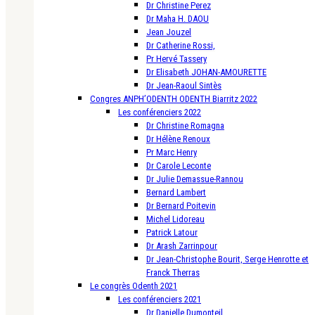
Dr Christine Perez
Dr Maha H. DAOU
Jean Jouzel
Dr Catherine Rossi,
Pr Hervé Tassery
Dr Elisabeth JOHAN-AMOURETTE
Dr Jean-Raoul Sintès
Congres ANPH’ODENTH ODENTH Biarritz 2022
Les conférenciers 2022
Dr Christine Romagna
Dr Hélène Renoux
Pr Marc Henry
Dr Carole Leconte
Dr Julie Demassue-Rannou
Bernard Lambert
Dr Bernard Poitevin
Michel Lidoreau
Patrick Latour
Dr Arash Zarrinpour
Dr Jean-Christophe Bourit, Serge Henrotte et
Franck Therras
Le congrès Odenth 2021
Les conférenciers 2021
Dr Danielle Dumonteil