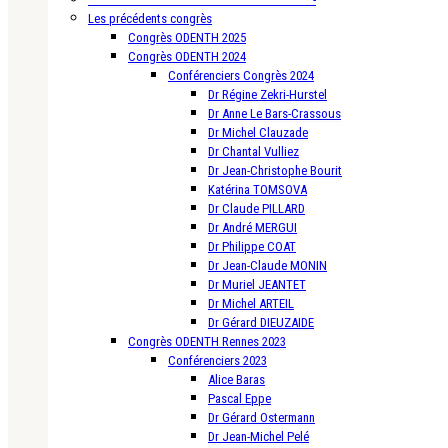
Les précédents congrès
Congrès ODENTH 2025
Congrès ODENTH 2024
Conférenciers Congrès 2024
Dr Régine Zekri-Hurstel
Dr Anne Le Bars-Crassous
Dr Michel Clauzade
Dr Chantal Vulliez
Dr Jean-Christophe Bourit
Katérina TOMSOVA
Dr Claude PILLARD
Dr André MERGUI
Dr Philippe COAT
Dr Jean-Claude MONIN
Dr Muriel JEANTET
Dr Michel ARTEIL
Dr Gérard DIEUZAIDE
Congrès ODENTH Rennes 2023
Conférenciers 2023
Alice Baras
Pascal Eppe
Dr Gérard Ostermann
Dr Jean-Michel Pelé