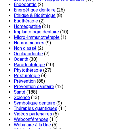
Endodontie
(2)
Energétique dentaire
(26)
Ethique & Bioéthique
(8)
Etiothérapie
(2)
Homéopathie
(21)
Implantologie dentaire
(10)
Micro-Immunothérapie
(1)
Neurosciences
(9)
Non classé
(2)
Occlusodontie
(7)
Odenth
(30)
Parodontologie
(10)
Phytothérapie
(27)
Posturologie
(4)
Prévention
(88)
Prévention sanitaire
(12)
Santé
(188)
Science
(13)
Symbolique dentaire
(9)
Thérapies quantiques
(11)
Vidéos partenaires
(6)
Webconférences
(11)
Webinaire à la Une
(5)