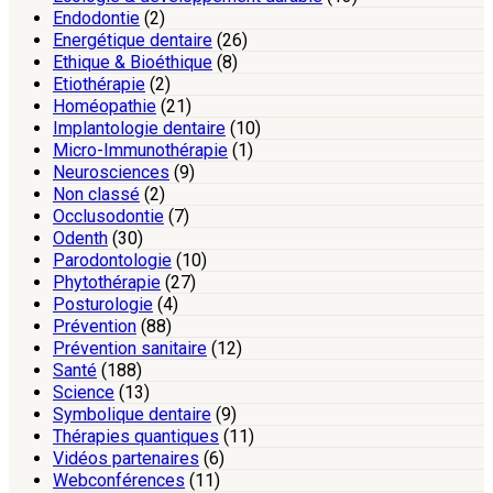
Endodontie
(2)
Energétique dentaire
(26)
Ethique & Bioéthique
(8)
Etiothérapie
(2)
Homéopathie
(21)
Implantologie dentaire
(10)
Micro-Immunothérapie
(1)
Neurosciences
(9)
Non classé
(2)
Occlusodontie
(7)
Odenth
(30)
Parodontologie
(10)
Phytothérapie
(27)
Posturologie
(4)
Prévention
(88)
Prévention sanitaire
(12)
Santé
(188)
Science
(13)
Symbolique dentaire
(9)
Thérapies quantiques
(11)
Vidéos partenaires
(6)
Webconférences
(11)