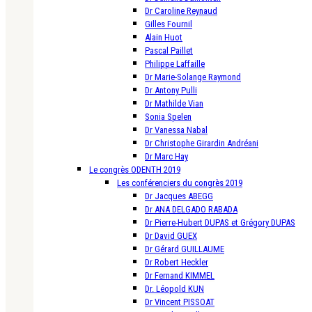
Dr Caroline Reynaud
Gilles Fournil
Alain Huot
Pascal Paillet
Philippe Laffaille
Dr Marie-Solange Raymond
Dr Antony Pulli
Dr Mathilde Vian
Sonia Spelen
Dr Vanessa Nabal
Dr Christophe Girardin Andréani
Dr Marc Hay
Le congrès ODENTH 2019
Les conférenciers du congrès 2019
Dr Jacques ABEGG
Dr ANA DELGADO RABADA
Dr Pierre-Hubert DUPAS et Grégory DUPAS
Dr David GUEX
Dr Gérard GUILLAUME
Dr Robert Heckler
Dr Fernand KIMMEL
Dr. Léopold KUN
Dr Vincent PISSOAT