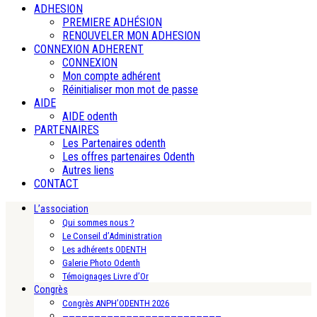
ADHESION
PREMIERE ADHÉSION
RENOUVELER MON ADHESION
CONNEXION ADHERENT
CONNEXION
Mon compte adhérent
Réinitialiser mon mot de passe
AIDE
AIDE odenth
PARTENAIRES
Les Partenaires odenth
Les offres partenaires Odenth
Autres liens
CONTACT
L’association
Qui sommes nous ?
Le Conseil d’Administration
Les adhérents ODENTH
Galerie Photo Odenth
Témoignages Livre d’Or
Congrès
Congrès ANPH’ODENTH 2026
—————————————————————————-