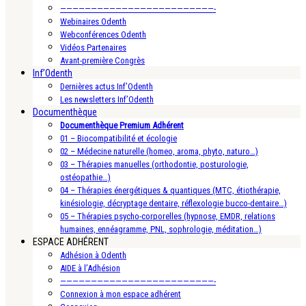
—————————————————————————-
Webinaires Odenth
Webconférences Odenth
Vidéos Partenaires
Avant-première Congrès
Inf’Odenth
Dernières actus Inf’Odenth
Les newsletters Inf’Odenth
Documenthèque
Documenthèque Premium Adhérent
01 – Biocompatibilité et écologie
02 – Médecine naturelle (homeo, aroma, phyto, naturo…)
03 – Thérapies manuelles (orthodontie, posturologie,
ostéopathie…)
04 – Thérapies énergétiques & quantiques (MTC, étiothérapie,
kinésiologie, décryptage dentaire, réflexologie bucco-dentaire…)
05 – Thérapies psycho-corporelles (hypnose, EMDR, relations
humaines, ennéagramme, PNL, sophrologie, méditation…)
ESPACE ADHÉRENT
Adhésion à Odenth
AIDE à l’Adhésion
—————————————————————————-
Connexion à mon espace adhérent