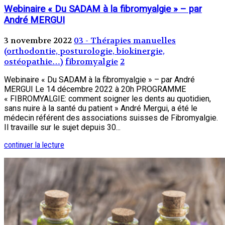
Webinaire « Du SADAM à la fibromyalgie » – par
André MERGUI
3 novembre 2022
03 - Thérapies manuelles
(orthodontie, posturologie, biokinergie,
ostéopathie…)
fibromyalgie
2
Webinaire « Du SADAM à la fibromyalgie » – par André
MERGUI Le 14 décembre 2022 à 20h PROGRAMME
« FIBROMYALGIE: comment soigner les dents au quotidien,
sans nuire à la santé du patient » André Mergui, a été le
médecin référent des associations suisses de Fibromyalgie.
Il travaille sur le sujet depuis 30...
continuer la lecture