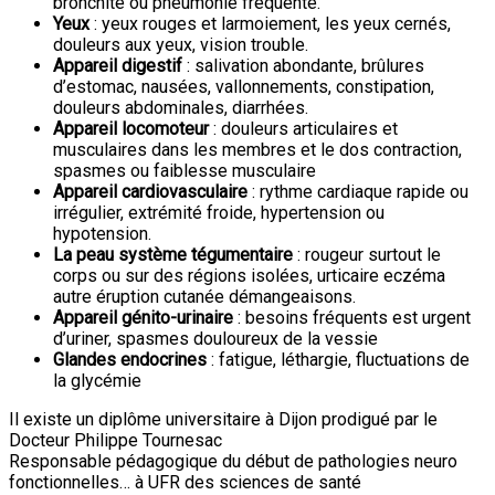
bronchite ou pneumonie fréquente.
Yeux
: yeux rouges et larmoiement, les yeux cernés,
douleurs aux yeux, vision trouble.
Appareil digestif
: salivation abondante, brûlures
d’estomac, nausées, vallonnements, constipation,
douleurs abdominales, diarrhées.
Appareil locomoteur
: douleurs articulaires et
musculaires dans les membres et le dos contraction,
spasmes ou faiblesse musculaire
Appareil cardiovasculaire
: rythme cardiaque rapide ou
irrégulier, extrémité froide, hypertension ou
hypotension.
La peau système tégumentaire
: rougeur surtout le
corps ou sur des régions isolées, urticaire eczéma
autre éruption cutanée démangeaisons.
Appareil génito-urinaire
: besoins fréquents est urgent
d’uriner, spasmes douloureux de la vessie
Glandes endocrines
: fatigue, léthargie, fluctuations de
la glycémie
Il existe un diplôme universitaire à Dijon prodigué par le
Docteur Philippe Tournesac
Responsable pédagogique du début de pathologies neuro
fonctionnelles… à UFR des sciences de santé