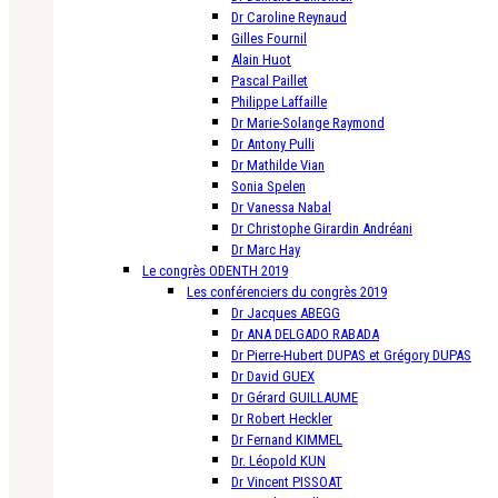
Dr Caroline Reynaud
Gilles Fournil
Alain Huot
Pascal Paillet
Philippe Laffaille
Dr Marie-Solange Raymond
Dr Antony Pulli
Dr Mathilde Vian
Sonia Spelen
Dr Vanessa Nabal
Dr Christophe Girardin Andréani
Dr Marc Hay
Le congrès ODENTH 2019
Les conférenciers du congrès 2019
Dr Jacques ABEGG
Dr ANA DELGADO RABADA
Dr Pierre-Hubert DUPAS et Grégory DUPAS
Dr David GUEX
Dr Gérard GUILLAUME
Dr Robert Heckler
Dr Fernand KIMMEL
Dr. Léopold KUN
Dr Vincent PISSOAT