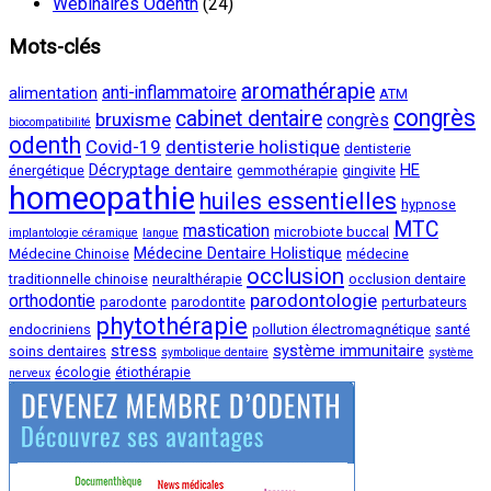
Webinaires Odenth
(24)
Mots-clés
aromathérapie
anti-inflammatoire
alimentation
ATM
congrès
cabinet dentaire
bruxisme
congrès
biocompatibilité
odenth
Covid-19
dentisterie holistique
dentisterie
Décryptage dentaire
HE
énergétique
gemmothérapie
gingivite
homeopathie
huiles essentielles
hypnose
MTC
mastication
microbiote buccal
implantologie céramique
langue
Médecine Dentaire Holistique
Médecine Chinoise
médecine
occlusion
traditionnelle chinoise
neuralthérapie
occlusion dentaire
parodontologie
orthodontie
parodonte
parodontite
perturbateurs
phytothérapie
endocriniens
pollution électromagnétique
santé
stress
système immunitaire
soins dentaires
symbolique dentaire
système
écologie
étiothérapie
nerveux