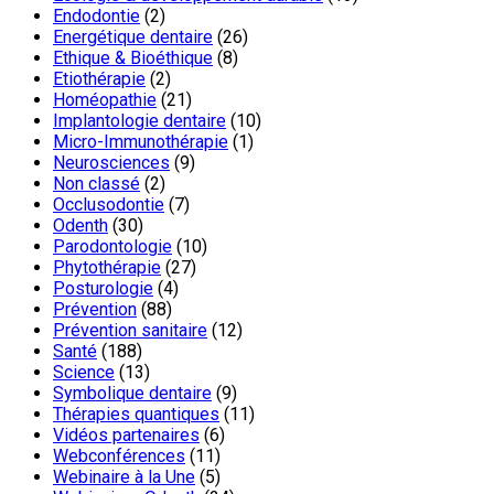
Endodontie
(2)
Energétique dentaire
(26)
Ethique & Bioéthique
(8)
Etiothérapie
(2)
Homéopathie
(21)
Implantologie dentaire
(10)
Micro-Immunothérapie
(1)
Neurosciences
(9)
Non classé
(2)
Occlusodontie
(7)
Odenth
(30)
Parodontologie
(10)
Phytothérapie
(27)
Posturologie
(4)
Prévention
(88)
Prévention sanitaire
(12)
Santé
(188)
Science
(13)
Symbolique dentaire
(9)
Thérapies quantiques
(11)
Vidéos partenaires
(6)
Webconférences
(11)
Webinaire à la Une
(5)