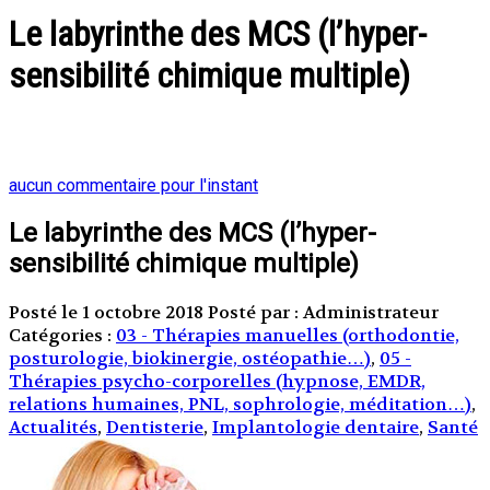
Le labyrinthe des MCS (l’hyper-
sensibilité chimique multiple)
aucun commentaire pour l'instant
Le labyrinthe des MCS (l’hyper-
sensibilité chimique multiple)
Posté le 1 octobre 2018
Posté par : Administrateur
Catégories :
03 - Thérapies manuelles (orthodontie,
posturologie, biokinergie, ostéopathie…)
,
05 -
Thérapies psycho-corporelles (hypnose, EMDR,
relations humaines, PNL, sophrologie, méditation…)
,
Actualités
,
Dentisterie
,
Implantologie dentaire
,
Santé