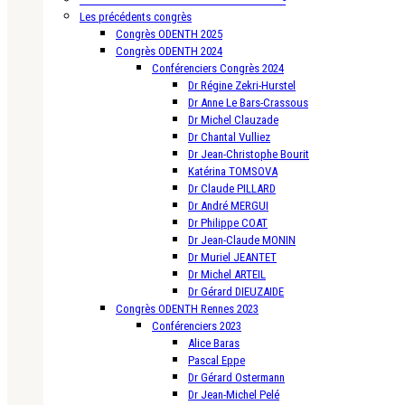
Les précédents congrès
Congrès ODENTH 2025
Congrès ODENTH 2024
Conférenciers Congrès 2024
Dr Régine Zekri-Hurstel
Dr Anne Le Bars-Crassous
Dr Michel Clauzade
Dr Chantal Vulliez
Dr Jean-Christophe Bourit
Katérina TOMSOVA
Dr Claude PILLARD
Dr André MERGUI
Dr Philippe COAT
Dr Jean-Claude MONIN
Dr Muriel JEANTET
Dr Michel ARTEIL
Dr Gérard DIEUZAIDE
Congrès ODENTH Rennes 2023
Conférenciers 2023
Alice Baras
Pascal Eppe
Dr Gérard Ostermann
Dr Jean-Michel Pelé