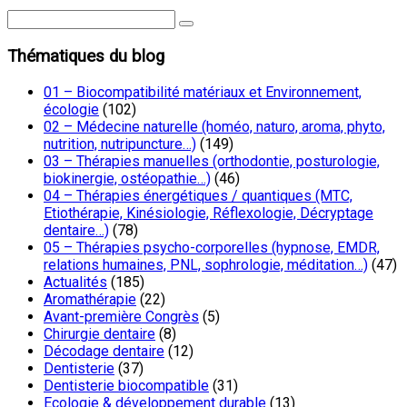
Thématiques du blog
01 – Biocompatibilité matériaux et Environnement,
écologie
(102)
02 – Médecine naturelle (homéo, naturo, aroma, phyto,
nutrition, nutripuncture…)
(149)
03 – Thérapies manuelles (orthodontie, posturologie,
biokinergie, ostéopathie…)
(46)
04 – Thérapies énergétiques / quantiques (MTC,
Etiothérapie, Kinésiologie, Réflexologie, Décryptage
dentaire…)
(78)
05 – Thérapies psycho-corporelles (hypnose, EMDR,
relations humaines, PNL, sophrologie, méditation…)
(47)
Actualités
(185)
Aromathérapie
(22)
Avant-première Congrès
(5)
Chirurgie dentaire
(8)
Décodage dentaire
(12)
Dentisterie
(37)
Dentisterie biocompatible
(31)
Ecologie & développement durable
(13)