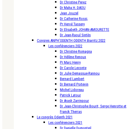
Dr Christine Perez
Dr Maha H. DAOU
Jean Jouzel
Dr Catherine Rossi,
Pr Hervé Tassery
Dr Elisabeth JOHAN-AMOURETTE
Dr Jean-Raoul Sintès
Congres ANPH’ODENTH ODENTH Biarritz 2022
Les conférenciers 2022
Dr Christine Romagna
Dr Hélène Renoux
Pr Marc Henry
Dr Carole Leconte
Dr Julie Demassue-Rannou
Bernard Lambert
Dr Bernard Poitevin
Michel Lidoreau
Patrick Latour
Dr Arash Zarrinpour
Dr Jean-Christophe Bourit, Serge Henrotte et
Franck Therras
Le congrès Odenth 2021
Les conférenciers 2021
Dr Danielle Dumonteil