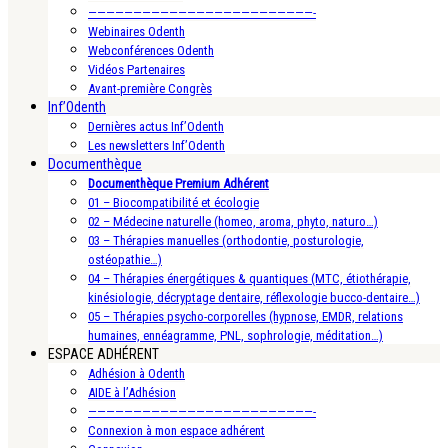
—————————————————————————-
Webinaires Odenth
Webconférences Odenth
Vidéos Partenaires
Avant-première Congrès
Inf’Odenth
Dernières actus Inf’Odenth
Les newsletters Inf’Odenth
Documenthèque
Documenthèque Premium Adhérent
01 – Biocompatibilité et écologie
02 – Médecine naturelle (homeo, aroma, phyto, naturo…)
03 – Thérapies manuelles (orthodontie, posturologie,
ostéopathie…)
04 – Thérapies énergétiques & quantiques (MTC, étiothérapie,
kinésiologie, décryptage dentaire, réflexologie bucco-dentaire…)
05 – Thérapies psycho-corporelles (hypnose, EMDR, relations
humaines, ennéagramme, PNL, sophrologie, méditation…)
ESPACE ADHÉRENT
Adhésion à Odenth
AIDE à l’Adhésion
—————————————————————————-
Connexion à mon espace adhérent