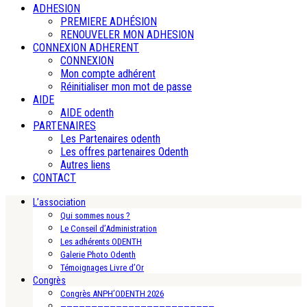
ADHESION
PREMIERE ADHÉSION
RENOUVELER MON ADHESION
CONNEXION ADHERENT
CONNEXION
Mon compte adhérent
Réinitialiser mon mot de passe
AIDE
AIDE odenth
PARTENAIRES
Les Partenaires odenth
Les offres partenaires Odenth
Autres liens
CONTACT
L’association
Qui sommes nous ?
Le Conseil d’Administration
Les adhérents ODENTH
Galerie Photo Odenth
Témoignages Livre d’Or
Congrès
Congrès ANPH’ODENTH 2026
—————————————————————————-