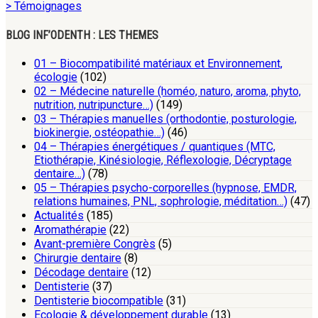
> Témoignages
BLOG INF’ODENTH : LES THEMES
01 – Biocompatibilité matériaux et Environnement,
écologie
(102)
02 – Médecine naturelle (homéo, naturo, aroma, phyto,
nutrition, nutripuncture…)
(149)
03 – Thérapies manuelles (orthodontie, posturologie,
biokinergie, ostéopathie…)
(46)
04 – Thérapies énergétiques / quantiques (MTC,
Etiothérapie, Kinésiologie, Réflexologie, Décryptage
dentaire…)
(78)
05 – Thérapies psycho-corporelles (hypnose, EMDR,
relations humaines, PNL, sophrologie, méditation…)
(47)
Actualités
(185)
Aromathérapie
(22)
Avant-première Congrès
(5)
Chirurgie dentaire
(8)
Décodage dentaire
(12)
Dentisterie
(37)
Dentisterie biocompatible
(31)
Ecologie & développement durable
(13)