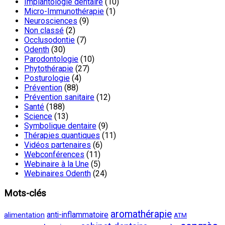
Implantologie dentaire
(10)
Micro-Immunothérapie
(1)
Neurosciences
(9)
Non classé
(2)
Occlusodontie
(7)
Odenth
(30)
Parodontologie
(10)
Phytothérapie
(27)
Posturologie
(4)
Prévention
(88)
Prévention sanitaire
(12)
Santé
(188)
Science
(13)
Symbolique dentaire
(9)
Thérapies quantiques
(11)
Vidéos partenaires
(6)
Webconférences
(11)
Webinaire à la Une
(5)
Webinaires Odenth
(24)
Mots-clés
aromathérapie
anti-inflammatoire
alimentation
ATM