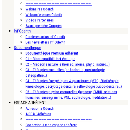
—————————————————————————-
Webinaires Odenth
Webconférences Odenth
Vidéos Partenaires
Avant-première Congrès
Inf’Odenth
Dernières actus Inf’Odenth
Les newsletters Inf’Odenth
Documenthèque
Documenthèque Premium Adhérent
01 – Biocompatibilité et écologie
02 – Médecine naturelle (homeo, aroma, phyto, naturo…)
03 – Thérapies manuelles (orthodontie, posturologie,
ostéopathie…)
04 – Thérapies énergétiques & quantiques (MTC, étiothérapie,
kinésiologie, décryptage dentaire, réflexologie bucco-dentaire…)
05 – Thérapies psycho-corporelles (hypnose, EMDR, relations
humaines, ennéagramme, PNL, sophrologie, méditation…)
ESPACE ADHÉRENT
Adhésion à Odenth
AIDE à l’Adhésion
—————————————————————————-
Connexion à mon espace adhérent