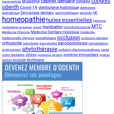
congrès
cabinet dentaire
bruxisme
congrès
biocompatibilité
odenth
Covid-19
dentisterie holistique
dentisterie
Décryptage dentaire
HE
énergétique
gemmothérapie
gingivite
homeopathie
huiles essentielles
hypnose
MTC
mastication
microbiote buccal
implantologie céramique
langue
Médecine Dentaire Holistique
Médecine Chinoise
médecine
occlusion
traditionnelle chinoise
neuralthérapie
occlusion dentaire
parodontologie
orthodontie
parodonte
parodontite
perturbateurs
phytothérapie
endocriniens
pollution électromagnétique
santé
stress
système immunitaire
soins dentaires
symbolique dentaire
système
écologie
étiothérapie
nerveux