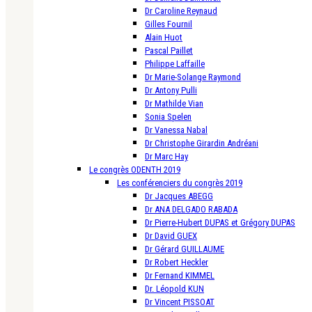
Dr Caroline Reynaud
Gilles Fournil
Alain Huot
Pascal Paillet
Philippe Laffaille
Dr Marie-Solange Raymond
Dr Antony Pulli
Dr Mathilde Vian
Sonia Spelen
Dr Vanessa Nabal
Dr Christophe Girardin Andréani
Dr Marc Hay
Le congrès ODENTH 2019
Les conférenciers du congrès 2019
Dr Jacques ABEGG
Dr ANA DELGADO RABADA
Dr Pierre-Hubert DUPAS et Grégory DUPAS
Dr David GUEX
Dr Gérard GUILLAUME
Dr Robert Heckler
Dr Fernand KIMMEL
Dr. Léopold KUN
Dr Vincent PISSOAT