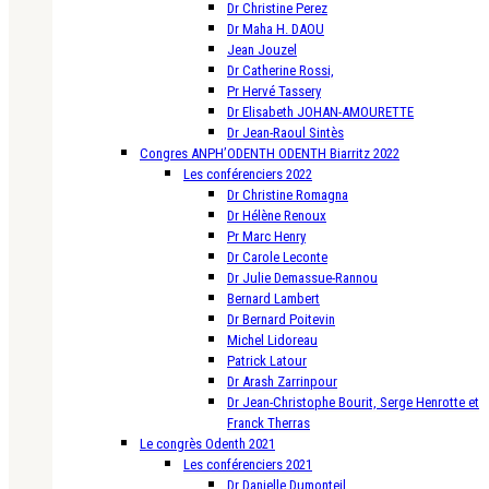
Dr Christine Perez
Dr Maha H. DAOU
Jean Jouzel
Dr Catherine Rossi,
Pr Hervé Tassery
Dr Elisabeth JOHAN-AMOURETTE
Dr Jean-Raoul Sintès
Congres ANPH’ODENTH ODENTH Biarritz 2022
Les conférenciers 2022
Dr Christine Romagna
Dr Hélène Renoux
Pr Marc Henry
Dr Carole Leconte
Dr Julie Demassue-Rannou
Bernard Lambert
Dr Bernard Poitevin
Michel Lidoreau
Patrick Latour
Dr Arash Zarrinpour
Dr Jean-Christophe Bourit, Serge Henrotte et
Franck Therras
Le congrès Odenth 2021
Les conférenciers 2021
Dr Danielle Dumonteil