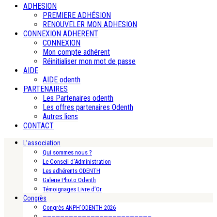
ADHESION
PREMIERE ADHÉSION
RENOUVELER MON ADHESION
CONNEXION ADHERENT
CONNEXION
Mon compte adhérent
Réinitialiser mon mot de passe
AIDE
AIDE odenth
PARTENAIRES
Les Partenaires odenth
Les offres partenaires Odenth
Autres liens
CONTACT
L’association
Qui sommes nous ?
Le Conseil d’Administration
Les adhérents ODENTH
Galerie Photo Odenth
Témoignages Livre d’Or
Congrès
Congrès ANPH’ODENTH 2026
—————————————————————————-