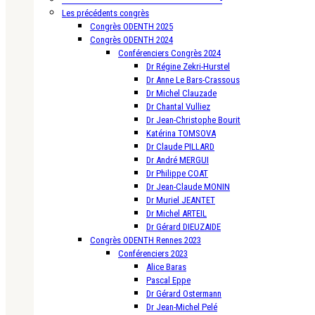
Les précédents congrès
Congrès ODENTH 2025
Congrès ODENTH 2024
Conférenciers Congrès 2024
Dr Régine Zekri-Hurstel
Dr Anne Le Bars-Crassous
Dr Michel Clauzade
Dr Chantal Vulliez
Dr Jean-Christophe Bourit
Katérina TOMSOVA
Dr Claude PILLARD
Dr André MERGUI
Dr Philippe COAT
Dr Jean-Claude MONIN
Dr Muriel JEANTET
Dr Michel ARTEIL
Dr Gérard DIEUZAIDE
Congrès ODENTH Rennes 2023
Conférenciers 2023
Alice Baras
Pascal Eppe
Dr Gérard Ostermann
Dr Jean-Michel Pelé