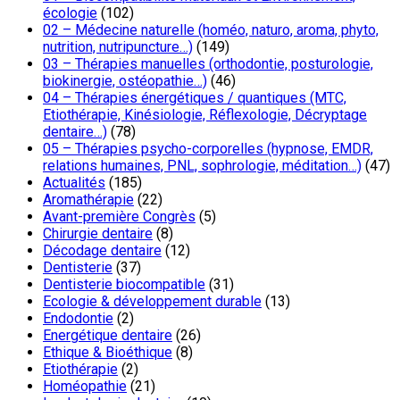
écologie
(102)
02 – Médecine naturelle (homéo, naturo, aroma, phyto,
nutrition, nutripuncture…)
(149)
03 – Thérapies manuelles (orthodontie, posturologie,
biokinergie, ostéopathie…)
(46)
04 – Thérapies énergétiques / quantiques (MTC,
Etiothérapie, Kinésiologie, Réflexologie, Décryptage
dentaire…)
(78)
05 – Thérapies psycho-corporelles (hypnose, EMDR,
relations humaines, PNL, sophrologie, méditation…)
(47)
Actualités
(185)
Aromathérapie
(22)
Avant-première Congrès
(5)
Chirurgie dentaire
(8)
Décodage dentaire
(12)
Dentisterie
(37)
Dentisterie biocompatible
(31)
Ecologie & développement durable
(13)
Endodontie
(2)
Energétique dentaire
(26)
Ethique & Bioéthique
(8)
Etiothérapie
(2)
Homéopathie
(21)