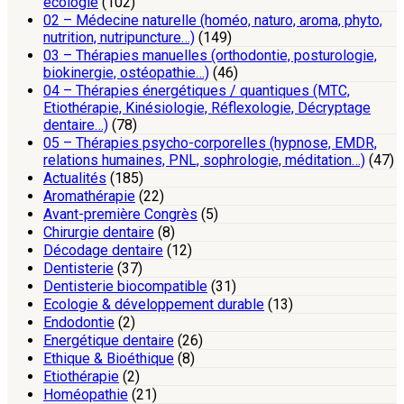
écologie
(102)
02 – Médecine naturelle (homéo, naturo, aroma, phyto,
nutrition, nutripuncture…)
(149)
03 – Thérapies manuelles (orthodontie, posturologie,
biokinergie, ostéopathie…)
(46)
04 – Thérapies énergétiques / quantiques (MTC,
Etiothérapie, Kinésiologie, Réflexologie, Décryptage
dentaire…)
(78)
05 – Thérapies psycho-corporelles (hypnose, EMDR,
relations humaines, PNL, sophrologie, méditation…)
(47)
Actualités
(185)
Aromathérapie
(22)
Avant-première Congrès
(5)
Chirurgie dentaire
(8)
Décodage dentaire
(12)
Dentisterie
(37)
Dentisterie biocompatible
(31)
Ecologie & développement durable
(13)
Endodontie
(2)
Energétique dentaire
(26)
Ethique & Bioéthique
(8)
Etiothérapie
(2)
Homéopathie
(21)