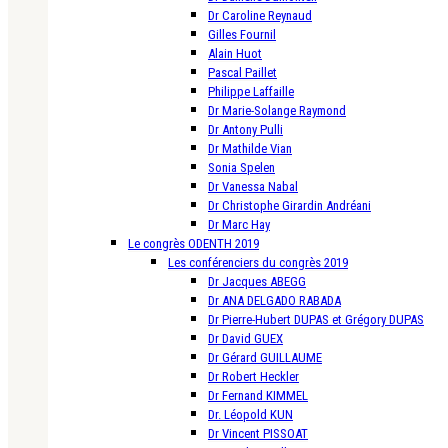
Dr Caroline Reynaud
Gilles Fournil
Alain Huot
Pascal Paillet
Philippe Laffaille
Dr Marie-Solange Raymond
Dr Antony Pulli
Dr Mathilde Vian
Sonia Spelen
Dr Vanessa Nabal
Dr Christophe Girardin Andréani
Dr Marc Hay
Le congrès ODENTH 2019
Les conférenciers du congrès 2019
Dr Jacques ABEGG
Dr ANA DELGADO RABADA
Dr Pierre-Hubert DUPAS et Grégory DUPAS
Dr David GUEX
Dr Gérard GUILLAUME
Dr Robert Heckler
Dr Fernand KIMMEL
Dr. Léopold KUN
Dr Vincent PISSOAT