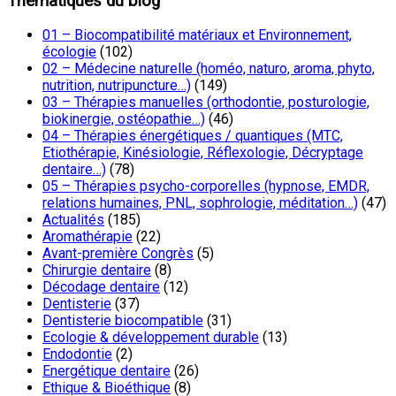
Thématiques du blog
01 – Biocompatibilité matériaux et Environnement,
écologie
(102)
02 – Médecine naturelle (homéo, naturo, aroma, phyto,
nutrition, nutripuncture…)
(149)
03 – Thérapies manuelles (orthodontie, posturologie,
biokinergie, ostéopathie…)
(46)
04 – Thérapies énergétiques / quantiques (MTC,
Etiothérapie, Kinésiologie, Réflexologie, Décryptage
dentaire…)
(78)
05 – Thérapies psycho-corporelles (hypnose, EMDR,
relations humaines, PNL, sophrologie, méditation…)
(47)
Actualités
(185)
Aromathérapie
(22)
Avant-première Congrès
(5)
Chirurgie dentaire
(8)
Décodage dentaire
(12)
Dentisterie
(37)
Dentisterie biocompatible
(31)
Ecologie & développement durable
(13)
Endodontie
(2)
Energétique dentaire
(26)
Ethique & Bioéthique
(8)