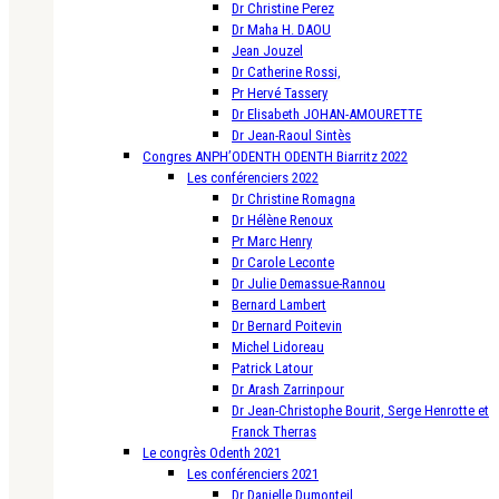
Dr Christine Perez
Dr Maha H. DAOU
Jean Jouzel
Dr Catherine Rossi,
Pr Hervé Tassery
Dr Elisabeth JOHAN-AMOURETTE
Dr Jean-Raoul Sintès
Congres ANPH’ODENTH ODENTH Biarritz 2022
Les conférenciers 2022
Dr Christine Romagna
Dr Hélène Renoux
Pr Marc Henry
Dr Carole Leconte
Dr Julie Demassue-Rannou
Bernard Lambert
Dr Bernard Poitevin
Michel Lidoreau
Patrick Latour
Dr Arash Zarrinpour
Dr Jean-Christophe Bourit, Serge Henrotte et
Franck Therras
Le congrès Odenth 2021
Les conférenciers 2021
Dr Danielle Dumonteil