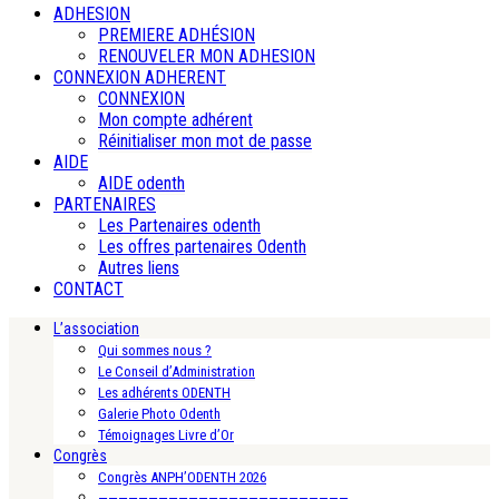
ADHESION
PREMIERE ADHÉSION
RENOUVELER MON ADHESION
CONNEXION ADHERENT
CONNEXION
Mon compte adhérent
Réinitialiser mon mot de passe
AIDE
AIDE odenth
PARTENAIRES
Les Partenaires odenth
Les offres partenaires Odenth
Autres liens
CONTACT
L’association
Qui sommes nous ?
Le Conseil d’Administration
Les adhérents ODENTH
Galerie Photo Odenth
Témoignages Livre d’Or
Congrès
Congrès ANPH’ODENTH 2026
—————————————————————————-