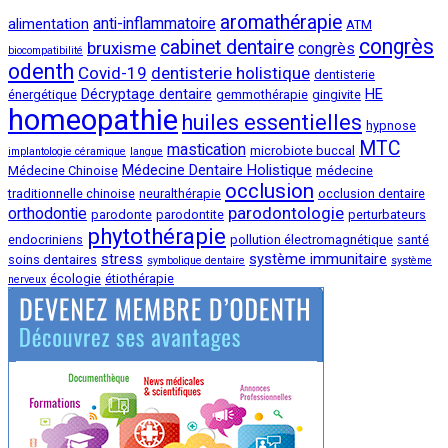
aromathérapie
anti-inflammatoire
alimentation
ATM
congrès
cabinet dentaire
bruxisme
congrès
biocompatibilité
odenth
Covid-19
dentisterie holistique
dentisterie
Décryptage dentaire
HE
énergétique
gemmothérapie
gingivite
homeopathie
huiles essentielles
hypnose
MTC
mastication
microbiote buccal
implantologie céramique
langue
Médecine Dentaire Holistique
Médecine Chinoise
médecine
occlusion
traditionnelle chinoise
neuralthérapie
occlusion dentaire
parodontologie
orthodontie
parodonte
parodontite
perturbateurs
phytothérapie
endocriniens
pollution électromagnétique
santé
stress
système immunitaire
soins dentaires
symbolique dentaire
système
écologie
étiothérapie
nerveux