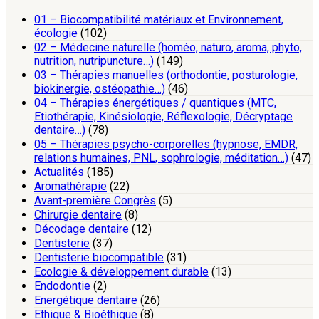
01 – Biocompatibilité matériaux et Environnement,
écologie
(102)
02 – Médecine naturelle (homéo, naturo, aroma, phyto,
nutrition, nutripuncture…)
(149)
03 – Thérapies manuelles (orthodontie, posturologie,
biokinergie, ostéopathie…)
(46)
04 – Thérapies énergétiques / quantiques (MTC,
Etiothérapie, Kinésiologie, Réflexologie, Décryptage
dentaire…)
(78)
05 – Thérapies psycho-corporelles (hypnose, EMDR,
relations humaines, PNL, sophrologie, méditation…)
(47)
Actualités
(185)
Aromathérapie
(22)
Avant-première Congrès
(5)
Chirurgie dentaire
(8)
Décodage dentaire
(12)
Dentisterie
(37)
Dentisterie biocompatible
(31)
Ecologie & développement durable
(13)
Endodontie
(2)
Energétique dentaire
(26)
Ethique & Bioéthique
(8)