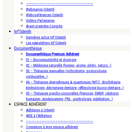
—————————————————————————-
Webinaires Odenth
Webconférences Odenth
Vidéos Partenaires
Avant-première Congrès
Inf’Odenth
Dernières actus Inf’Odenth
Les newsletters Inf’Odenth
Documenthèque
Documenthèque Premium Adhérent
01 – Biocompatibilité et écologie
02 – Médecine naturelle (homeo, aroma, phyto, naturo…)
03 – Thérapies manuelles (orthodontie, posturologie,
ostéopathie…)
04 – Thérapies énergétiques & quantiques (MTC, étiothérapie,
kinésiologie, décryptage dentaire, réflexologie bucco-dentaire…)
05 – Thérapies psycho-corporelles (hypnose, EMDR, relations
humaines, ennéagramme, PNL, sophrologie, méditation…)
ESPACE ADHÉRENT
Adhésion à Odenth
AIDE à l’Adhésion
—————————————————————————-
Connexion à mon espace adhérent