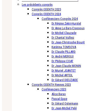
Les précédents congrès
Congrès ODENTH 2025
Congrès ODENTH 2024
Conférenciers Congrès 2024
Dr Régine Zekri-Hurstel
Dr Anne Le Bars-Crassous
Dr Michel Clauzade
Dr Chantal Vulliez
Dr Jean-Christophe Bourit
Katérina TOMSOVA
Dr Claude PILLARD
Dr André MERGUI
Dr Philippe COAT
Dr Jean-Claude MONIN
Dr Muriel JEANTET
Dr Michel ARTEIL
Dr Gérard DIEUZAIDE
Congrès ODENTH Rennes 2023
Conférenciers 2023
Alice Baras
Pascal Eppe
Dr Gérard Ostermann
Dr Jean-Michel Pelé