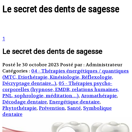
Le secret des dents de sagesse
1
Le secret des dents de sagesse
Posté le 30 octobre 2023
Posté par : Administrateur
Catégories :
04 - Thérapies énergétiques / quantiques
(MTC, Etiothérapie, Kinésiologie, Réflexologie,
Décryptage dentaire...)
,
05 - Thérapies psycho-
corporelles (hypnose, EMDR, relations humaines,
PNL, sophrologie, méditation…)
,
Aromathérapie
,
Décodage dentaire
,
Energétique dentaire
,
Phytothérapie
,
Prévention
,
Santé
,
Symbolique
dentaire