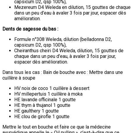
capsicum D2, qsp 100%),
Mezereum D4 Weleda en dilution, 15 gouttes de chaque
dans un peu d’eau à avaler 3 fois par jour, espacer dès
amélioration.
Dents de sagesse du bas :
Formule n°308 Weleda, dilution (belladonna D2,
capsicum D2, qsp 100%),
Cheiranthus cheiri D4 Weleda, dilution, 15 gouttes de
chaque dans un peu d’eau, à avaler 3 fois par jour,
espacer dès amélioration.
Dans tous les cas : Bain de bouche avec : Mettre dans une
cuillère à soupe
HV noix de coco 1 cuillère à dessert
HV millepertuis 1 cuillère à moka
HE lavande officinale 1 goutte
HE thym à thujanol 1 goutte
HE gaulthery 1 goutte
HE clou de girofle 1 goutte
Mettre le tout en bouche et faire ce que la médecine
ayurvédique appelle le « Oil pulling », c’est-à-dire que ce