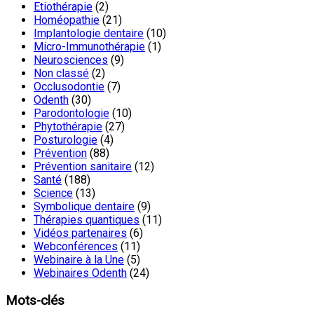
Etiothérapie
(2)
Homéopathie
(21)
Implantologie dentaire
(10)
Micro-Immunothérapie
(1)
Neurosciences
(9)
Non classé
(2)
Occlusodontie
(7)
Odenth
(30)
Parodontologie
(10)
Phytothérapie
(27)
Posturologie
(4)
Prévention
(88)
Prévention sanitaire
(12)
Santé
(188)
Science
(13)
Symbolique dentaire
(9)
Thérapies quantiques
(11)
Vidéos partenaires
(6)
Webconférences
(11)
Webinaire à la Une
(5)
Webinaires Odenth
(24)
Mots-clés