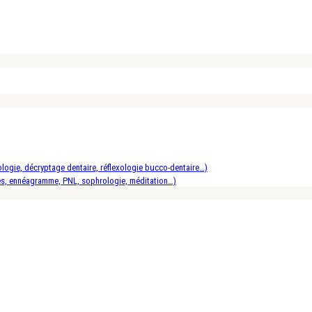
logie, décryptage dentaire, réflexologie bucco-dentaire…)
es, ennéagramme, PNL, sophrologie, méditation…)