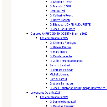
Dr Christine Perez
Dr Maha H. DAOU
Jean Jouzel
Dr Catherine Rossi,
Pr Hervé Tassery
Dr Elisabeth JOHAN-AMOURETTE
Dr Jean-Raoul Sintès
Congres ANPH’ODENTH ODENTH Biarritz 2022
Les conférenciers 2022
Dr Christine Romagna
Dr Hélène Renoux
Pr Marc Henry
Dr Carole Leconte
Dr Julie Demassue-Rannou
Bernard Lambert
Dr Bernard Poitevin
Michel Lidoreau
Patrick Latour
Dr Arash Zarrinpour
Dr Jean-Christophe Bourit, Serge Henrotte et 
Le congrès Odenth 2021
Les conférenciers 2021
Dr Danielle Dumonteil
Dr Caroline Reynaud