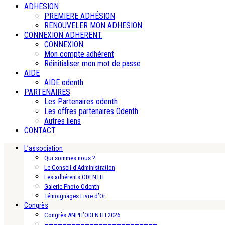
ADHESION
PREMIERE ADHÉSION
RENOUVELER MON ADHESION
CONNEXION ADHERENT
CONNEXION
Mon compte adhérent
Réinitialiser mon mot de passe
AIDE
AIDE odenth
PARTENAIRES
Les Partenaires odenth
Les offres partenaires Odenth
Autres liens
CONTACT
L’association
Qui sommes nous ?
Le Conseil d’Administration
Les adhérents ODENTH
Galerie Photo Odenth
Témoignages Livre d’Or
Congrès
Congrès ANPH’ODENTH 2026
—————————————————————————-