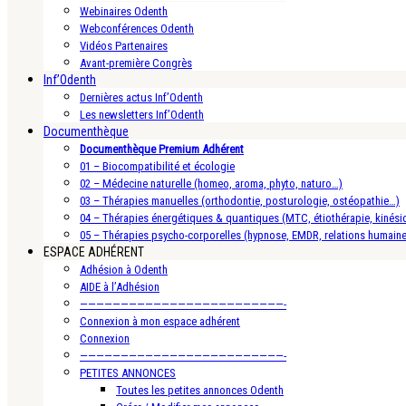
Webinaires Odenth
Webconférences Odenth
Vidéos Partenaires
Avant-première Congrès
Inf’Odenth
Dernières actus Inf’Odenth
Les newsletters Inf’Odenth
Documenthèque
Documenthèque Premium Adhérent
01 – Biocompatibilité et écologie
02 – Médecine naturelle (homeo, aroma, phyto, naturo…)
03 – Thérapies manuelles (orthodontie, posturologie, ostéopathie…)
04 – Thérapies énergétiques & quantiques (MTC, étiothérapie, kinésio
05 – Thérapies psycho-corporelles (hypnose, EMDR, relations humain
ESPACE ADHÉRENT
Adhésion à Odenth
AIDE à l’Adhésion
—————————————————————————-
Connexion à mon espace adhérent
Connexion
—————————————————————————-
PETITES ANNONCES
Toutes les petites annonces Odenth