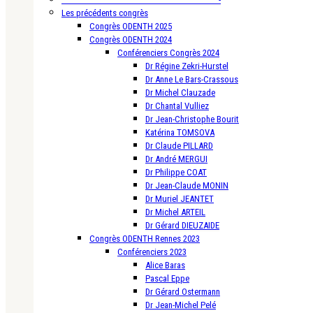
Les précédents congrès
Congrès ODENTH 2025
Congrès ODENTH 2024
Conférenciers Congrès 2024
Dr Régine Zekri-Hurstel
Dr Anne Le Bars-Crassous
Dr Michel Clauzade
Dr Chantal Vulliez
Dr Jean-Christophe Bourit
Katérina TOMSOVA
Dr Claude PILLARD
Dr André MERGUI
Dr Philippe COAT
Dr Jean-Claude MONIN
Dr Muriel JEANTET
Dr Michel ARTEIL
Dr Gérard DIEUZAIDE
Congrès ODENTH Rennes 2023
Conférenciers 2023
Alice Baras
Pascal Eppe
Dr Gérard Ostermann
Dr Jean-Michel Pelé