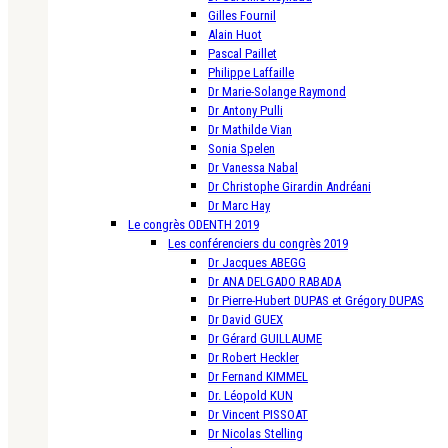
Gilles Fournil
Alain Huot
Pascal Paillet
Philippe Laffaille
Dr Marie-Solange Raymond
Dr Antony Pulli
Dr Mathilde Vian
Sonia Spelen
Dr Vanessa Nabal
Dr Christophe Girardin Andréani
Dr Marc Hay
Le congrès ODENTH 2019
Les conférenciers du congrès 2019
Dr Jacques ABEGG
Dr ANA DELGADO RABADA
Dr Pierre-Hubert DUPAS et Grégory DUPAS
Dr David GUEX
Dr Gérard GUILLAUME
Dr Robert Heckler
Dr Fernand KIMMEL
Dr. Léopold KUN
Dr Vincent PISSOAT
Dr Nicolas Stelling