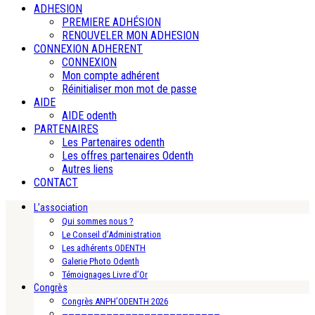
ADHESION
PREMIERE ADHÉSION
RENOUVELER MON ADHESION
CONNEXION ADHERENT
CONNEXION
Mon compte adhérent
Réinitialiser mon mot de passe
AIDE
AIDE odenth
PARTENAIRES
Les Partenaires odenth
Les offres partenaires Odenth
Autres liens
CONTACT
L’association
Qui sommes nous ?
Le Conseil d’Administration
Les adhérents ODENTH
Galerie Photo Odenth
Témoignages Livre d’Or
Congrès
Congrès ANPH’ODENTH 2026
—————————————————————————-