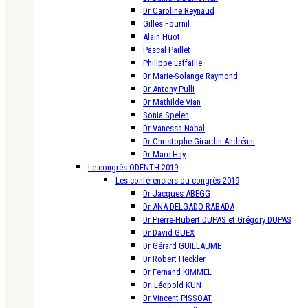
Dr Caroline Reynaud
Gilles Fournil
Alain Huot
Pascal Paillet
Philippe Laffaille
Dr Marie-Solange Raymond
Dr Antony Pulli
Dr Mathilde Vian
Sonia Spelen
Dr Vanessa Nabal
Dr Christophe Girardin Andréani
Dr Marc Hay
Le congrès ODENTH 2019
Les conférenciers du congrès 2019
Dr Jacques ABEGG
Dr ANA DELGADO RABADA
Dr Pierre-Hubert DUPAS et Grégory DUPAS
Dr David GUEX
Dr Gérard GUILLAUME
Dr Robert Heckler
Dr Fernand KIMMEL
Dr. Léopold KUN
Dr Vincent PISSOAT