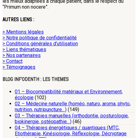
les mieux adaptées à chaque patient, dans le respect du
“Primum non nocere”.
AUTRES LIENS :
> Mentions légales
> Notre politique de confidentialité
> Conditions générales d’utilisation
> Liens thématiques
> Nos partenaires
> Contact
> Témoignages
BLOG INF’ODENTH : LES THEMES
01 – Biocompatibilité matériaux et Environnement,
écologie
(102)
02 – Médecine naturelle (homéo, naturo, aroma, phyto,
nutrition, nutripuncture…)
(149)
03 – Thérapies manuelles (orthodontie, posturologie,
biokinergie, ostéopathie…)
(46)
04 – Thérapies énergétiques / quantiques (MTC,
Etiothérapie, Kinésiologie, Réflexologie, Décryptage