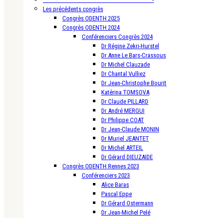
Les précédents congrès
Congrès ODENTH 2025
Congrès ODENTH 2024
Conférenciers Congrès 2024
Dr Régine Zekri-Hurstel
Dr Anne Le Bars-Crassous
Dr Michel Clauzade
Dr Chantal Vulliez
Dr Jean-Christophe Bourit
Katérina TOMSOVA
Dr Claude PILLARD
Dr André MERGUI
Dr Philippe COAT
Dr Jean-Claude MONIN
Dr Muriel JEANTET
Dr Michel ARTEIL
Dr Gérard DIEUZAIDE
Congrès ODENTH Rennes 2023
Conférenciers 2023
Alice Baras
Pascal Eppe
Dr Gérard Ostermann
Dr Jean-Michel Pelé