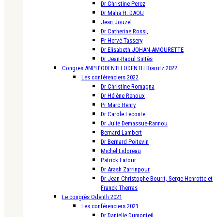
Dr Christine Perez
Dr Maha H. DAOU
Jean Jouzel
Dr Catherine Rossi,
Pr Hervé Tassery
Dr Elisabeth JOHAN-AMOURETTE
Dr Jean-Raoul Sintès
Congres ANPH’ODENTH ODENTH Biarritz 2022
Les conférenciers 2022
Dr Christine Romagna
Dr Hélène Renoux
Pr Marc Henry
Dr Carole Leconte
Dr Julie Demassue-Rannou
Bernard Lambert
Dr Bernard Poitevin
Michel Lidoreau
Patrick Latour
Dr Arash Zarrinpour
Dr Jean-Christophe Bourit, Serge Henrotte et
Franck Therras
Le congrès Odenth 2021
Les conférenciers 2021
Dr Danielle Dumonteil