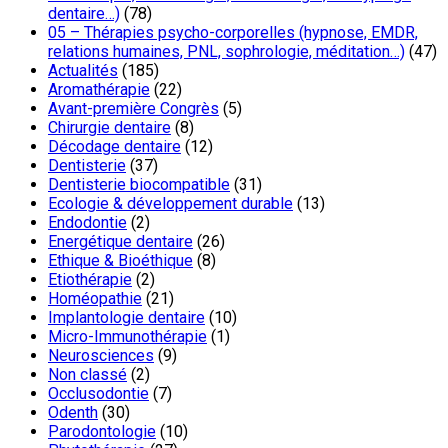
dentaire…)
(78)
05 – Thérapies psycho-corporelles (hypnose, EMDR,
relations humaines, PNL, sophrologie, méditation…)
(47)
Actualités
(185)
Aromathérapie
(22)
Avant-première Congrès
(5)
Chirurgie dentaire
(8)
Décodage dentaire
(12)
Dentisterie
(37)
Dentisterie biocompatible
(31)
Ecologie & développement durable
(13)
Endodontie
(2)
Energétique dentaire
(26)
Ethique & Bioéthique
(8)
Etiothérapie
(2)
Homéopathie
(21)
Implantologie dentaire
(10)
Micro-Immunothérapie
(1)
Neurosciences
(9)
Non classé
(2)
Occlusodontie
(7)
Odenth
(30)
Parodontologie
(10)