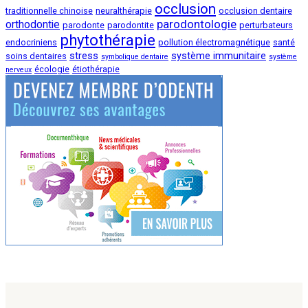
occlusion
traditionnelle chinoise
neuralthérapie
occlusion dentaire
parodontologie
orthodontie
parodonte
parodontite
perturbateurs
phytothérapie
endocriniens
pollution électromagnétique
santé
stress
système immunitaire
soins dentaires
symbolique dentaire
système
écologie
étiothérapie
nerveux