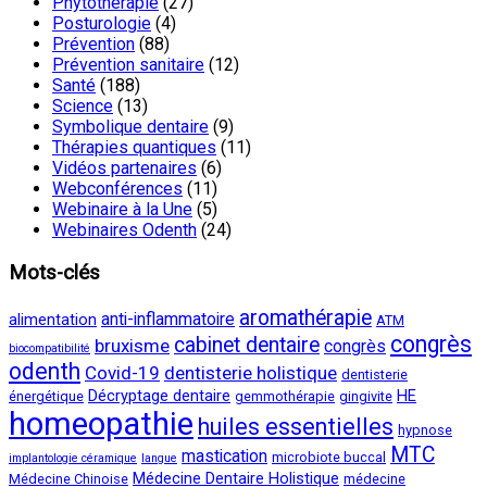
Phytothérapie
(27)
Posturologie
(4)
Prévention
(88)
Prévention sanitaire
(12)
Santé
(188)
Science
(13)
Symbolique dentaire
(9)
Thérapies quantiques
(11)
Vidéos partenaires
(6)
Webconférences
(11)
Webinaire à la Une
(5)
Webinaires Odenth
(24)
Mots-clés
aromathérapie
anti-inflammatoire
alimentation
ATM
congrès
cabinet dentaire
bruxisme
congrès
biocompatibilité
odenth
Covid-19
dentisterie holistique
dentisterie
Décryptage dentaire
HE
énergétique
gemmothérapie
gingivite
homeopathie
huiles essentielles
hypnose
MTC
mastication
microbiote buccal
implantologie céramique
langue
Médecine Dentaire Holistique
Médecine Chinoise
médecine