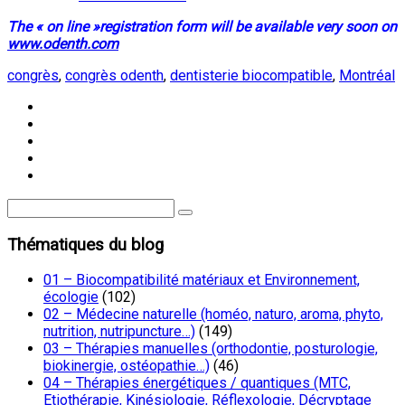
The « on line »registration form will be available very soon on
www.odenth.com
congrès
,
congrès odenth
,
dentisterie biocompatible
,
Montréal
Thématiques du blog
01 – Biocompatibilité matériaux et Environnement,
écologie
(102)
02 – Médecine naturelle (homéo, naturo, aroma, phyto,
nutrition, nutripuncture…)
(149)
03 – Thérapies manuelles (orthodontie, posturologie,
biokinergie, ostéopathie…)
(46)
04 – Thérapies énergétiques / quantiques (MTC,
Etiothérapie, Kinésiologie, Réflexologie, Décryptage