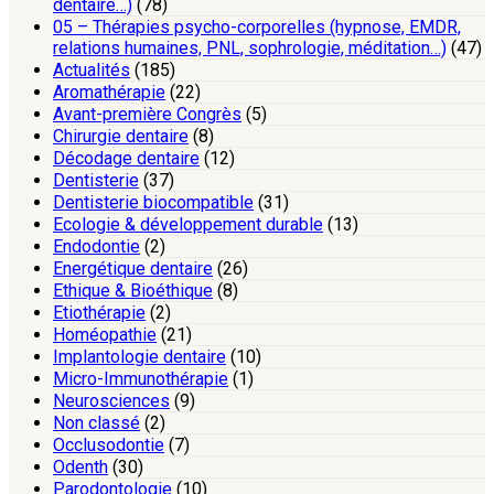
dentaire…)
(78)
05 – Thérapies psycho-corporelles (hypnose, EMDR,
relations humaines, PNL, sophrologie, méditation…)
(47)
Actualités
(185)
Aromathérapie
(22)
Avant-première Congrès
(5)
Chirurgie dentaire
(8)
Décodage dentaire
(12)
Dentisterie
(37)
Dentisterie biocompatible
(31)
Ecologie & développement durable
(13)
Endodontie
(2)
Energétique dentaire
(26)
Ethique & Bioéthique
(8)
Etiothérapie
(2)
Homéopathie
(21)
Implantologie dentaire
(10)
Micro-Immunothérapie
(1)
Neurosciences
(9)
Non classé
(2)
Occlusodontie
(7)
Odenth
(30)
Parodontologie
(10)