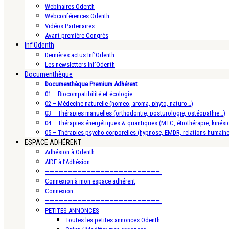
Webinaires Odenth
Webconférences Odenth
Vidéos Partenaires
Avant-première Congrès
Inf’Odenth
Dernières actus Inf’Odenth
Les newsletters Inf’Odenth
Documenthèque
Documenthèque Premium Adhérent
01 – Biocompatibilité et écologie
02 – Médecine naturelle (homeo, aroma, phyto, naturo…)
03 – Thérapies manuelles (orthodontie, posturologie, ostéopathie…)
04 – Thérapies énergétiques & quantiques (MTC, étiothérapie, kinésio
05 – Thérapies psycho-corporelles (hypnose, EMDR, relations humain
ESPACE ADHÉRENT
Adhésion à Odenth
AIDE à l’Adhésion
—————————————————————————-
Connexion à mon espace adhérent
Connexion
—————————————————————————-
PETITES ANNONCES
Toutes les petites annonces Odenth