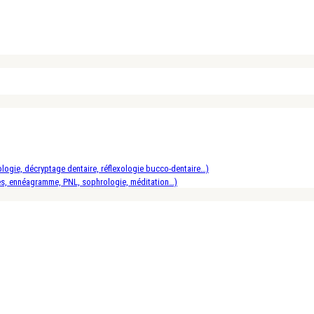
logie, décryptage dentaire, réflexologie bucco-dentaire…)
es, ennéagramme, PNL, sophrologie, méditation…)