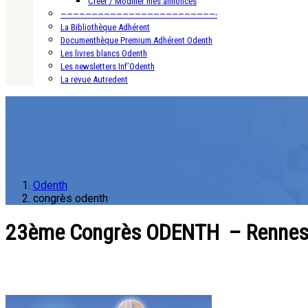
Créer / Modifier mes annonces
—————————————————————————-
La Bibliothèque Adhérent
Documenthèque Premium Adhérent Odenth
Les livres blancs Odenth
Les newsletters Inf’Odenth
La revue Autredent
Odenth
congrès odenth
23ème Congrès ODENTH – Rennes 