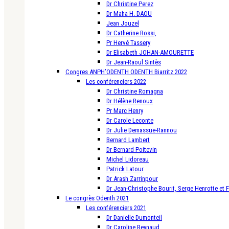
Dr Christine Perez
Dr Maha H. DAOU
Jean Jouzel
Dr Catherine Rossi,
Pr Hervé Tassery
Dr Elisabeth JOHAN-AMOURETTE
Dr Jean-Raoul Sintès
Congres ANPH’ODENTH ODENTH Biarritz 2022
Les conférenciers 2022
Dr Christine Romagna
Dr Hélène Renoux
Pr Marc Henry
Dr Carole Leconte
Dr Julie Demassue-Rannou
Bernard Lambert
Dr Bernard Poitevin
Michel Lidoreau
Patrick Latour
Dr Arash Zarrinpour
Dr Jean-Christophe Bourit, Serge Henrotte et 
Le congrès Odenth 2021
Les conférenciers 2021
Dr Danielle Dumonteil
Dr Caroline Reynaud