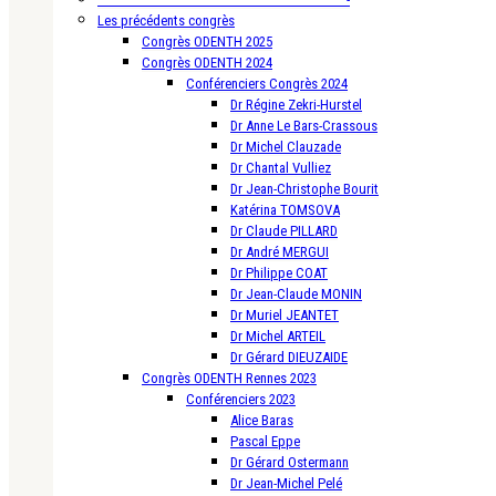
Les précédents congrès
Congrès ODENTH 2025
Congrès ODENTH 2024
Conférenciers Congrès 2024
Dr Régine Zekri-Hurstel
Dr Anne Le Bars-Crassous
Dr Michel Clauzade
Dr Chantal Vulliez
Dr Jean-Christophe Bourit
Katérina TOMSOVA
Dr Claude PILLARD
Dr André MERGUI
Dr Philippe COAT
Dr Jean-Claude MONIN
Dr Muriel JEANTET
Dr Michel ARTEIL
Dr Gérard DIEUZAIDE
Congrès ODENTH Rennes 2023
Conférenciers 2023
Alice Baras
Pascal Eppe
Dr Gérard Ostermann
Dr Jean-Michel Pelé