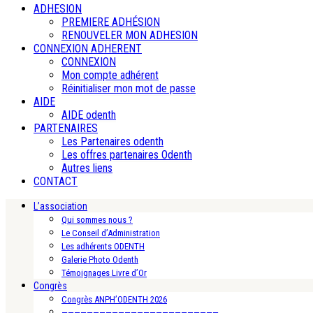
ADHESION
PREMIERE ADHÉSION
RENOUVELER MON ADHESION
CONNEXION ADHERENT
CONNEXION
Mon compte adhérent
Réinitialiser mon mot de passe
AIDE
AIDE odenth
PARTENAIRES
Les Partenaires odenth
Les offres partenaires Odenth
Autres liens
CONTACT
L’association
Qui sommes nous ?
Le Conseil d’Administration
Les adhérents ODENTH
Galerie Photo Odenth
Témoignages Livre d’Or
Congrès
Congrès ANPH’ODENTH 2026
—————————————————————————-