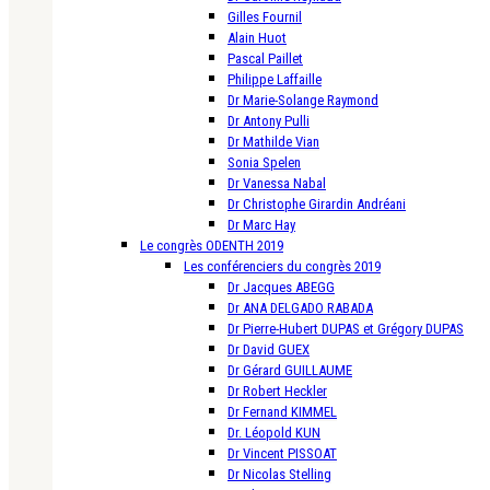
Gilles Fournil
Alain Huot
Pascal Paillet
Philippe Laffaille
Dr Marie-Solange Raymond
Dr Antony Pulli
Dr Mathilde Vian
Sonia Spelen
Dr Vanessa Nabal
Dr Christophe Girardin Andréani
Dr Marc Hay
Le congrès ODENTH 2019
Les conférenciers du congrès 2019
Dr Jacques ABEGG
Dr ANA DELGADO RABADA
Dr Pierre-Hubert DUPAS et Grégory DUPAS
Dr David GUEX
Dr Gérard GUILLAUME
Dr Robert Heckler
Dr Fernand KIMMEL
Dr. Léopold KUN
Dr Vincent PISSOAT
Dr Nicolas Stelling