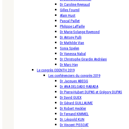
Dr Caroline Reynaud
Gilles Fournil
Alain Huot
Pascal Paillet
Philippe Laffaille
Dr Marie-Solange Raymond
Dr Antony Pulli
Dr Mathilde Vian
Sonia Spelen
Dr Vanessa Nabal
Dr Christophe Girardin Andréani
Dr Marc Hay
Le congrès ODENTH 2019
Les conférenciers du congrès 2019
Dr Jacques ABEGG
Dr ANA DELGADO RABADA
Dr Pierre-Hubert DUPAS et Grégory DUPAS
Dr David GUEX
Dr Gérard GUILLAUME
Dr Robert Heckler
Dr Fernand KIMMEL
Dr. Léopold KUN
Dr Vincent PISSOAT