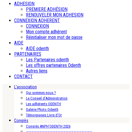
ADHESION
PREMIERE ADHÉSION
RENOUVELER MON ADHESION
CONNEXION ADHERENT
CONNEXION
Mon compte adhérent
Réinitialiser mon mot de passe
AIDE
AIDE odenth
PARTENAIRES
Les Partenaires odenth
Les offres partenaires Odenth
Autres liens
CONTACT
L’association
Qui sommes nous ?
Le Conseil d’Administration
Les adhérents ODENTH
Galerie Photo Odenth
Témoignages Livre d’Or
Congrès
Congrès ANPH’ODENTH 2026
—————————————————————————-