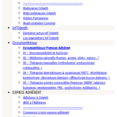
—————————————————————————-
Webinaires Odenth
Webconférences Odenth
Vidéos Partenaires
Avant-première Congrès
Inf’Odenth
Dernières actus Inf’Odenth
Les newsletters Inf’Odenth
Documenthèque
Documenthèque Premium Adhérent
01 – Biocompatibilité et écologie
02 – Médecine naturelle (homeo, aroma, phyto, naturo…)
03 – Thérapies manuelles (orthodontie, posturologie,
ostéopathie…)
04 – Thérapies énergétiques & quantiques (MTC, étiothérapie,
kinésiologie, décryptage dentaire, réflexologie bucco-dentaire…)
05 – Thérapies psycho-corporelles (hypnose, EMDR, relations
humaines, ennéagramme, PNL, sophrologie, méditation…)
ESPACE ADHÉRENT
Adhésion à Odenth
AIDE à l’Adhésion
—————————————————————————-
Connexion à mon espace adhérent