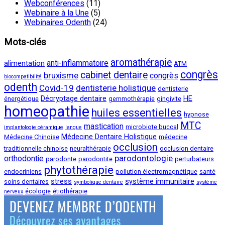
Webconférences
(11)
Webinaire à la Une
(5)
Webinaires Odenth
(24)
Mots-clés
aromathérapie
anti-inflammatoire
alimentation
ATM
congrès
cabinet dentaire
bruxisme
congrès
biocompatibilité
odenth
Covid-19
dentisterie holistique
dentisterie
Décryptage dentaire
HE
énergétique
gemmothérapie
gingivite
homeopathie
huiles essentielles
hypnose
MTC
mastication
microbiote buccal
implantologie céramique
langue
Médecine Dentaire Holistique
Médecine Chinoise
médecine
occlusion
traditionnelle chinoise
neuralthérapie
occlusion dentaire
parodontologie
orthodontie
parodonte
parodontite
perturbateurs
phytothérapie
endocriniens
pollution électromagnétique
santé
stress
système immunitaire
soins dentaires
symbolique dentaire
système
écologie
étiothérapie
nerveux