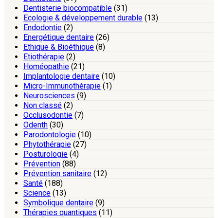
Dentisterie biocompatible
(31)
Ecologie & développement durable
(13)
Endodontie
(2)
Energétique dentaire
(26)
Ethique & Bioéthique
(8)
Etiothérapie
(2)
Homéopathie
(21)
Implantologie dentaire
(10)
Micro-Immunothérapie
(1)
Neurosciences
(9)
Non classé
(2)
Occlusodontie
(7)
Odenth
(30)
Parodontologie
(10)
Phytothérapie
(27)
Posturologie
(4)
Prévention
(88)
Prévention sanitaire
(12)
Santé
(188)
Science
(13)
Symbolique dentaire
(9)
Thérapies quantiques
(11)