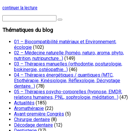
continuer la lecture
Thématiques du blog
01 – Biocompatibilité matériaux et Environnement,
écologie
(102)
02 – Médecine naturelle (homéo, naturo, aroma, phyto,
nutrition, nutripuncture…)
(149)
03 – Thérapies manuelles (orthodontie, posturologie,
biokinergie, ostéopathie…)
(46)
04 – Thérapies énergétiques / quantiques (MTC,
Etiothérapie, Kinésiologie, Réflexologie, Décryptage
dentaire…)
(78)
05 – Thérapies psycho-corporelles (hypnose, EMDR,
relations humaines, PNL, sophrologie, méditation…)
(47)
Actualités
(185)
Aromathérapie
(22)
Avant-première Congrès
(5)
Chirurgie dentaire
(8)
Décodage dentaire
(12)
Dentisterie
(37)