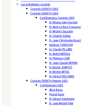
Les précédents congrès
Congrès ODENTH 2025
Congrès ODENTH 2024
Conférenciers Congrès 2024
Dr Régine Zekri-Hurstel
Dr Anne Le Bars-Crassous
Dr Michel Clauzade
Dr Chantal Vulliez
Dr Jean-Christophe Bourit
Katérina TOMSOVA
Dr Claude PILLARD
Dr André MERGUI
Dr Philippe COAT
Dr Jean-Claude MONIN
Dr Muriel JEANTET
Dr Michel ARTEIL
Dr Gérard DIEUZAIDE
Congrès ODENTH Rennes 2023
Conférenciers 2023
Alice Baras
Pascal Eppe
Dr Gérard Ostermann
Dr Jean-Michel Pelé