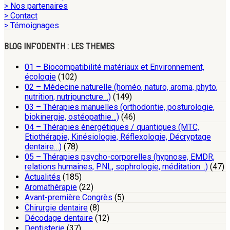
> Nos partenaires
> Contact
> Témoignages
BLOG INF’ODENTH : LES THEMES
01 – Biocompatibilité matériaux et Environnement,
écologie
(102)
02 – Médecine naturelle (homéo, naturo, aroma, phyto,
nutrition, nutripuncture…)
(149)
03 – Thérapies manuelles (orthodontie, posturologie,
biokinergie, ostéopathie…)
(46)
04 – Thérapies énergétiques / quantiques (MTC,
Etiothérapie, Kinésiologie, Réflexologie, Décryptage
dentaire…)
(78)
05 – Thérapies psycho-corporelles (hypnose, EMDR,
relations humaines, PNL, sophrologie, méditation…)
(47)
Actualités
(185)
Aromathérapie
(22)
Avant-première Congrès
(5)
Chirurgie dentaire
(8)
Décodage dentaire
(12)
Dentisterie
(37)