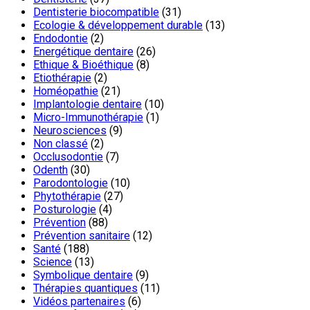
Dentisterie biocompatible
(31)
Ecologie & développement durable
(13)
Endodontie
(2)
Energétique dentaire
(26)
Ethique & Bioéthique
(8)
Etiothérapie
(2)
Homéopathie
(21)
Implantologie dentaire
(10)
Micro-Immunothérapie
(1)
Neurosciences
(9)
Non classé
(2)
Occlusodontie
(7)
Odenth
(30)
Parodontologie
(10)
Phytothérapie
(27)
Posturologie
(4)
Prévention
(88)
Prévention sanitaire
(12)
Santé
(188)
Science
(13)
Symbolique dentaire
(9)
Thérapies quantiques
(11)
Vidéos partenaires
(6)