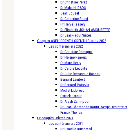
Dr Christine Perez
Dr Maha H. DAOU
Jean Jouzel
Dr Catherine Rossi,
Pr Hervé Tassery
Dr Elisabeth JOHAN-AMOURETTE
Dr Jean-Raoul Sintès
Congres ANPH’ODENTH ODENTH Biarritz 2022
Les conférenciers 2022
Dr Christine Romagna
Dr Hélène Renoux
Pr Marc Henry
Dr Carole Leconte
Dr Julie Demassue-Rannou
Bernard Lambert
Dr Bernard Poitevin
Michel Lidoreau
Patrick Latour
Dr Arash Zarrinpour
Dr Jean-Christophe Bourit, Serge Henrotte et
Franck Therras
Le congrès Odenth 2021
Les conférenciers 2021
Dr Danielle Dumonteil