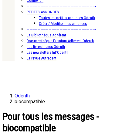
Connexion
—————————————————————————-
PETITES ANNONCES
Toutes les petites annonces Odenth
Créer / Modifier mes annonces
—————————————————————————-
La Bibliothèque Adhérent
Documenthèque Premium Adhérent Odenth
Les livres blancs Odenth
Les newsletters Inf’Odenth
La revue Autredent
Odenth
biocompatible
Pour tous les messages -
biocompatible