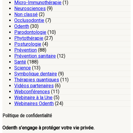
Micro-Immunothérapie
(1)
Neurosciences
(9)
Non classé
(2)
Occlusodontie
(7)
Odenth
(30)
Parodontologie
(10)
Phytothérapie
(27)
Posturologie
(4)
Prévention
(88)
Prévention sanitaire
(12)
Santé
(188)
Science
(13)
Symbolique dentaire
(9)
Thérapies quantiques
(11)
Vidéos partenaires
(6)
Webconférences
(11)
Webinaire à la Une
(5)
Webinaires Odenth
(24)
Politique de confidentialité
Odenth s’engage à protéger votre vie privée.