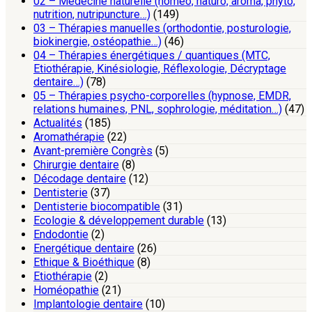
02 – Médecine naturelle (homéo, naturo, aroma, phyto,
nutrition, nutripuncture…)
(149)
03 – Thérapies manuelles (orthodontie, posturologie,
biokinergie, ostéopathie…)
(46)
04 – Thérapies énergétiques / quantiques (MTC,
Etiothérapie, Kinésiologie, Réflexologie, Décryptage
dentaire…)
(78)
05 – Thérapies psycho-corporelles (hypnose, EMDR,
relations humaines, PNL, sophrologie, méditation…)
(47)
Actualités
(185)
Aromathérapie
(22)
Avant-première Congrès
(5)
Chirurgie dentaire
(8)
Décodage dentaire
(12)
Dentisterie
(37)
Dentisterie biocompatible
(31)
Ecologie & développement durable
(13)
Endodontie
(2)
Energétique dentaire
(26)
Ethique & Bioéthique
(8)
Etiothérapie
(2)
Homéopathie
(21)
Implantologie dentaire
(10)