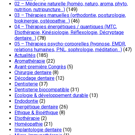
02 – Médecine naturelle (homéo, naturo, aroma, phyto,
nutrition, nutripuncture…)
(149)
03 – Thérapies manuelles (orthodontie, posturologie,
biokinergie, ostéopathie…)
(46)
04 – Thérapies énergétiques / quantiques (MTC,
Etiothérapie, Kinésiologie, Réflexologie, Décryptage
dentaire…)
(78)
05 – Thérapies psycho-corporelles (hypnose, EMDR,
relations humaines, PNL, sophrologie, méditation…)
(47)
Actualités
(185)
Aromathérapie
(22)
Avant-première Congrès
(5)
Chirurgie dentaire
(8)
Décodage dentaire
(12)
Dentisterie
(37)
Dentisterie biocompatible
(31)
Ecologie & développement durable
(13)
Endodontie
(2)
Energétique dentaire
(26)
Ethique & Bioéthique
(8)
Etiothérapie
(2)
Homéopathie
(21)
Implantologie dentaire
(10)