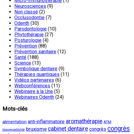
Micro-Immunothérapie
(1)
Neurosciences
(9)
Non classé
(2)
Occlusodontie
(7)
Odenth
(30)
Parodontologie
(10)
Phytothérapie
(27)
Posturologie
(4)
Prévention
(88)
Prévention sanitaire
(12)
Santé
(188)
Science
(13)
Symbolique dentaire
(9)
Thérapies quantiques
(11)
Vidéos partenaires
(6)
Webconférences
(11)
Webinaire à la Une
(5)
Webinaires Odenth
(24)
Mots-clés
aromathérapie
anti-inflammatoire
alimentation
ATM
congrès
cabinet dentaire
bruxisme
congrès
biocompatibilité