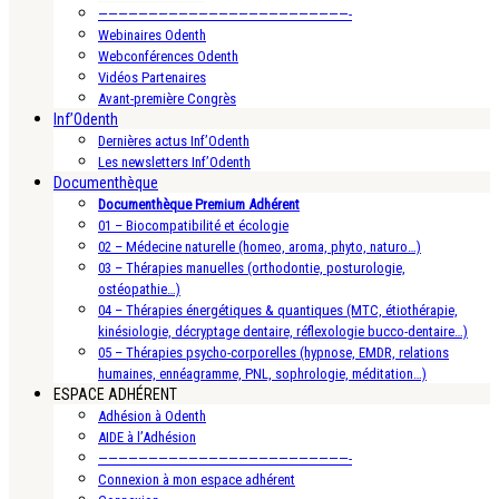
—————————————————————————-
Webinaires Odenth
Webconférences Odenth
Vidéos Partenaires
Avant-première Congrès
Inf’Odenth
Dernières actus Inf’Odenth
Les newsletters Inf’Odenth
Documenthèque
Documenthèque Premium Adhérent
01 – Biocompatibilité et écologie
02 – Médecine naturelle (homeo, aroma, phyto, naturo…)
03 – Thérapies manuelles (orthodontie, posturologie,
ostéopathie…)
04 – Thérapies énergétiques & quantiques (MTC, étiothérapie,
kinésiologie, décryptage dentaire, réflexologie bucco-dentaire…)
05 – Thérapies psycho-corporelles (hypnose, EMDR, relations
humaines, ennéagramme, PNL, sophrologie, méditation…)
ESPACE ADHÉRENT
Adhésion à Odenth
AIDE à l’Adhésion
—————————————————————————-
Connexion à mon espace adhérent