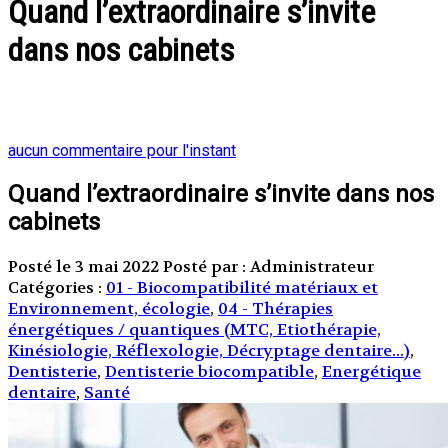
Quand l’extraordinaire s’invite
dans nos cabinets
aucun commentaire pour l'instant
Quand l’extraordinaire s’invite dans nos
cabinets
Posté le 3 mai 2022
Posté par : Administrateur
Catégories :
01 - Biocompatibilité matériaux et
Environnement, écologie
,
04 - Thérapies
énergétiques / quantiques (MTC, Etiothérapie,
Kinésiologie, Réflexologie, Décryptage dentaire...)
,
Dentisterie
,
Dentisterie biocompatible
,
Energétique
dentaire
,
Santé