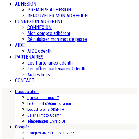
ADHESION
PREMIERE ADHÉSION
RENOUVELER MON ADHESION
CONNEXION ADHERENT
CONNEXION
Mon compte adhérent
Réinitialiser mon mot de passe
AIDE
AIDE odenth
PARTENAIRES
Les Partenaires odenth
Les offres partenaires Odenth
Autres liens
CONTACT
L’association
Qui sommes nous ?
Le Conseil d’Administration
Les adhérents ODENTH
Galerie Photo Odenth
Témoignages Livre d’Or
Congrès
Congrès ANPH’ODENTH 2026
—————————————————————————-