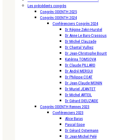
Les précédents congrès
Congrès ODENTH 2025
Congrès ODENTH 2024
Conférenciers Congrès 2024
Dr Régine Zekri-Hurstel
Dr Anne Le Bars-Crassous
Dr Michel Clauzade
Dr Chantal Vulliez
Dr Jean-Christophe Bourit
Katérina TOMSOVA
Dr Claude PILLARD
Dr André MERGUI
Dr Philippe COAT
Dr Jean-Claude MONIN
Dr Muriel JEANTET
Dr Michel ARTEIL
Dr Gérard DIEUZAIDE
Congrès ODENTH Rennes 2023
Conférenciers 2023
Alice Baras
Pascal Eppe
Dr Gérard Ostermann
Dr Jean-Michel Pelé