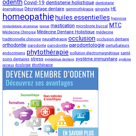
odenth
Covid-19
dentisterie holistique
dentisterie
Décryptage dentaire
HE
énergétique
gemmothérapie
gingivite
homeopathie
huiles essentielles
hypnose
MTC
mastication
microbiote buccal
implantologie céramique
langue
Médecine Dentaire Holistique
Médecine Chinoise
médecine
occlusion
traditionnelle chinoise
neuralthérapie
occlusion dentaire
parodontologie
orthodontie
parodonte
parodontite
perturbateurs
phytothérapie
endocriniens
pollution électromagnétique
santé
stress
système immunitaire
soins dentaires
symbolique dentaire
système
écologie
étiothérapie
nerveux