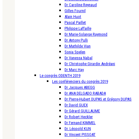
Dr Caroline Reynaud
Gilles Fournil
Alain Huot
Pascal Paillet
Philippe Laffaille
Dr Marie-Solange Raymond
Dr Antony Pulli
Dr Mathilde Vian
Sonia Spelen
Dr Vanessa Nabal
Dr Christophe Girardin Andréani
Dr Marc Hay
Le congrès ODENTH 2019
Les conférenciers du congrès 2019
Dr Jacques ABEGG
Dr ANA DELGADO RABADA
Dr Pierre-Hubert DUPAS et Grégory DUPAS
Dr David GUEX
Dr Gérard GUILLAUME
Dr Robert Heckler
Dr Fernand KIMMEL
Dr. Léopold KUN
Dr Vincent PISSOAT