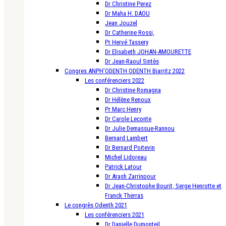
Dr Christine Perez
Dr Maha H. DAOU
Jean Jouzel
Dr Catherine Rossi,
Pr Hervé Tassery
Dr Elisabeth JOHAN-AMOURETTE
Dr Jean-Raoul Sintès
Congres ANPH’ODENTH ODENTH Biarritz 2022
Les conférenciers 2022
Dr Christine Romagna
Dr Hélène Renoux
Pr Marc Henry
Dr Carole Leconte
Dr Julie Demassue-Rannou
Bernard Lambert
Dr Bernard Poitevin
Michel Lidoreau
Patrick Latour
Dr Arash Zarrinpour
Dr Jean-Christophe Bourit, Serge Henrotte et
Franck Therras
Le congrès Odenth 2021
Les conférenciers 2021
Dr Danielle Dumonteil