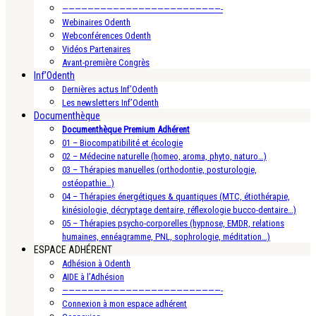
—————————————————————————-
Webinaires Odenth
Webconférences Odenth
Vidéos Partenaires
Avant-première Congrès
Inf’Odenth
Dernières actus Inf’Odenth
Les newsletters Inf’Odenth
Documenthèque
Documenthèque Premium Adhérent
01 – Biocompatibilité et écologie
02 – Médecine naturelle (homeo, aroma, phyto, naturo…)
03 – Thérapies manuelles (orthodontie, posturologie,
ostéopathie…)
04 – Thérapies énergétiques & quantiques (MTC, étiothérapie,
kinésiologie, décryptage dentaire, réflexologie bucco-dentaire…)
05 – Thérapies psycho-corporelles (hypnose, EMDR, relations
humaines, ennéagramme, PNL, sophrologie, méditation…)
ESPACE ADHÉRENT
Adhésion à Odenth
AIDE à l’Adhésion
—————————————————————————-
Connexion à mon espace adhérent