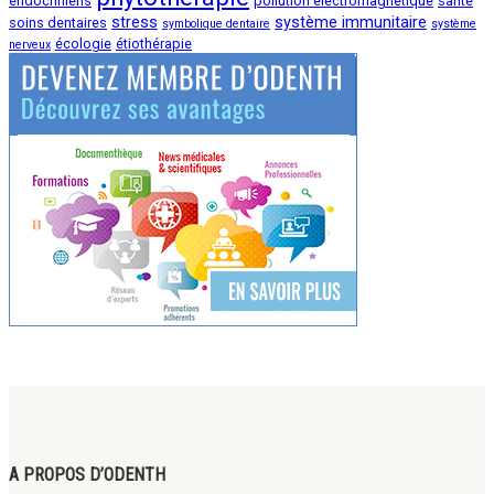
endocriniens
pollution électromagnétique
santé
stress
système immunitaire
soins dentaires
symbolique dentaire
système
écologie
étiothérapie
nerveux
A PROPOS D’ODENTH