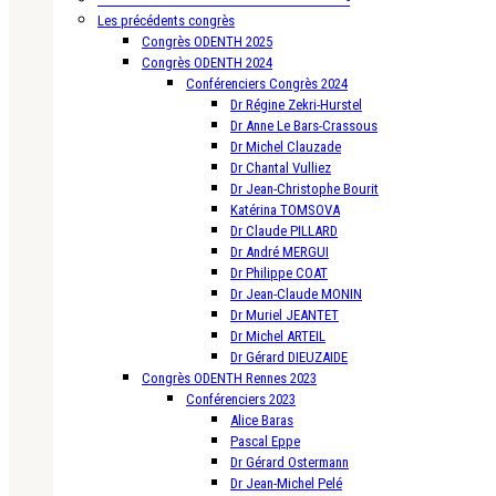
Les précédents congrès
Congrès ODENTH 2025
Congrès ODENTH 2024
Conférenciers Congrès 2024
Dr Régine Zekri-Hurstel
Dr Anne Le Bars-Crassous
Dr Michel Clauzade
Dr Chantal Vulliez
Dr Jean-Christophe Bourit
Katérina TOMSOVA
Dr Claude PILLARD
Dr André MERGUI
Dr Philippe COAT
Dr Jean-Claude MONIN
Dr Muriel JEANTET
Dr Michel ARTEIL
Dr Gérard DIEUZAIDE
Congrès ODENTH Rennes 2023
Conférenciers 2023
Alice Baras
Pascal Eppe
Dr Gérard Ostermann
Dr Jean-Michel Pelé