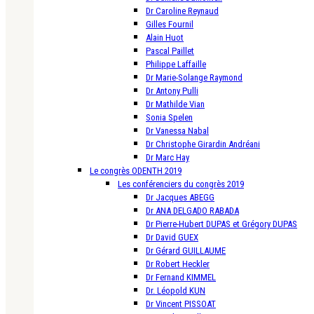
Dr Caroline Reynaud
Gilles Fournil
Alain Huot
Pascal Paillet
Philippe Laffaille
Dr Marie-Solange Raymond
Dr Antony Pulli
Dr Mathilde Vian
Sonia Spelen
Dr Vanessa Nabal
Dr Christophe Girardin Andréani
Dr Marc Hay
Le congrès ODENTH 2019
Les conférenciers du congrès 2019
Dr Jacques ABEGG
Dr ANA DELGADO RABADA
Dr Pierre-Hubert DUPAS et Grégory DUPAS
Dr David GUEX
Dr Gérard GUILLAUME
Dr Robert Heckler
Dr Fernand KIMMEL
Dr. Léopold KUN
Dr Vincent PISSOAT