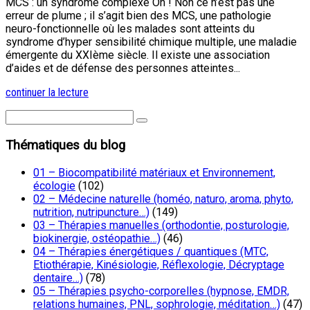
MCS : un syndrome complexe Oh ! Non ce n’est pas une
erreur de plume ; il s’agit bien des MCS, une pathologie
neuro-fonctionnelle où les malades sont atteints du
syndrome d’hyper sensibilité chimique multiple, une maladie
émergente du XXIème siècle. Il existe une association
d’aides et de défense des personnes atteintes...
continuer la lecture
Thématiques du blog
01 – Biocompatibilité matériaux et Environnement,
écologie
(102)
02 – Médecine naturelle (homéo, naturo, aroma, phyto,
nutrition, nutripuncture…)
(149)
03 – Thérapies manuelles (orthodontie, posturologie,
biokinergie, ostéopathie…)
(46)
04 – Thérapies énergétiques / quantiques (MTC,
Etiothérapie, Kinésiologie, Réflexologie, Décryptage
dentaire…)
(78)
05 – Thérapies psycho-corporelles (hypnose, EMDR,
relations humaines, PNL, sophrologie, méditation…)
(47)