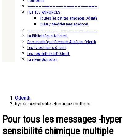
Connexion
—————————————————————————-
PETITES ANNONCES
Toutes les petites annonces Odenth
Créer / Modifier mes annonces
—————————————————————————-
La Bibliothèque Adhérent
Documenthèque Premium Adhérent Odenth
Les livres blancs Odenth
Les newsletters Inf’Odenth
La revue Autredent
Odenth
hyper sensibilité chimique multiple
Pour tous les messages -hyper
sensibilité chimique multiple