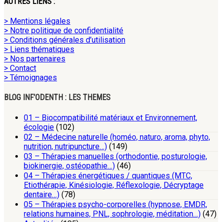
AUTRES LIENS :
> Mentions légales
> Notre politique de confidentialité
> Conditions générales d’utilisation
> Liens thématiques
> Nos partenaires
> Contact
> Témoignages
BLOG INF’ODENTH : LES THEMES
01 – Biocompatibilité matériaux et Environnement,
écologie
(102)
02 – Médecine naturelle (homéo, naturo, aroma, phyto,
nutrition, nutripuncture…)
(149)
03 – Thérapies manuelles (orthodontie, posturologie,
biokinergie, ostéopathie…)
(46)
04 – Thérapies énergétiques / quantiques (MTC,
Etiothérapie, Kinésiologie, Réflexologie, Décryptage
dentaire…)
(78)
05 – Thérapies psycho-corporelles (hypnose, EMDR,
relations humaines, PNL, sophrologie, méditation…)
(47)