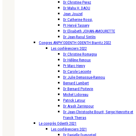
Dr Christine Perez
Dr Maha H. DAOU
Jean Jouzel
Dr Catherine Rossi,
Pr Hervé Tassery
Dr Elisabeth JOHAN-AMOURETTE
Dr Jean-Raoul Sintès
Congres ANPH’ODENTH ODENTH Biarritz 2022
Les conférenciers 2022
Dr Christine Romagna
Dr Hélène Renoux
Pr Marc Henry
Dr Carole Leconte
Dr Julie Demassue-Rannou
Bernard Lambert
Dr Bernard Poitevin
Michel Lidoreau
Patrick Latour
Dr Arash Zarrinpour
Dr Jean-Christophe Bourit, Serge Henrotte et
Franck Therras
Le congrès Odenth 2021
Les conférenciers 2021
Dr Danielle Dumonteil