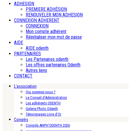
ADHESION
PREMIERE ADHÉSION
RENOUVELER MON ADHESION
CONNEXION ADHERENT
CONNEXION
Mon compte adhérent
Réinitialiser mon mot de passe
AIDE
AIDE odenth
PARTENAIRES
Les Partenaires odenth
Les offres partenaires Odenth
Autres liens
CONTACT
L’association
Qui sommes nous ?
Le Conseil d’Administration
Les adhérents ODENTH
Galerie Photo Odenth
Témoignages Livre d’Or
Congrès
Congrès ANPH’ODENTH 2026
—————————————————————————-