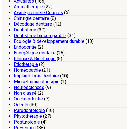
Actualités
(185)
Aromathérapie
(22)
Avant-première Congrès
(5)
Chirurgie dentaire
(8)
Décodage dentaire
(12)
Dentisterie
(37)
Dentisterie biocompatible
(31)
Ecologie & développement durable
(13)
Endodontie
(2)
Energétique dentaire
(26)
Ethique & Bioéthique
(8)
Etiothérapie
(2)
Homéopathie
(21)
Implantologie dentaire
(10)
Micro-Immunothérapie
(1)
Neurosciences
(9)
Non classé
(2)
Occlusodontie
(7)
Odenth
(30)
Parodontologie
(10)
Phytothérapie
(27)
Posturologie
(4)
Prévention
(88)