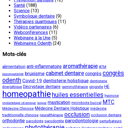
Santé
(188)
Science
(13)
Symbolique dentaire
(9)
Thérapies quantiques
(11)
Vidéos partenaires
(6)
Webconférences
(11)
Webinaire à la Une
(5)
Webinaires Odenth
(24)
Mots-clés
aromathérapie
anti-inflammatoire
alimentation
ATM
congrès
cabinet dentaire
bruxisme
congrès
biocompatibilité
odenth
Covid-19
dentisterie holistique
dentisterie
Décryptage dentaire
HE
énergétique
gemmothérapie
gingivite
homeopathie
huiles essentielles
hypnose
MTC
mastication
microbiote buccal
implantologie céramique
langue
Médecine Dentaire Holistique
Médecine Chinoise
médecine
occlusion
traditionnelle chinoise
neuralthérapie
occlusion dentaire
parodontologie
orthodontie
parodonte
parodontite
perturbateurs
phytothérapie