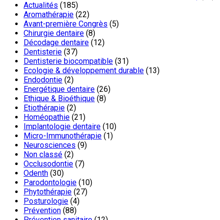
Actualités
(185)
Aromathérapie
(22)
Avant-première Congrès
(5)
Chirurgie dentaire
(8)
Décodage dentaire
(12)
Dentisterie
(37)
Dentisterie biocompatible
(31)
Ecologie & développement durable
(13)
Endodontie
(2)
Energétique dentaire
(26)
Ethique & Bioéthique
(8)
Etiothérapie
(2)
Homéopathie
(21)
Implantologie dentaire
(10)
Micro-Immunothérapie
(1)
Neurosciences
(9)
Non classé
(2)
Occlusodontie
(7)
Odenth
(30)
Parodontologie
(10)
Phytothérapie
(27)
Posturologie
(4)
Prévention
(88)
Prévention sanitaire
(12)