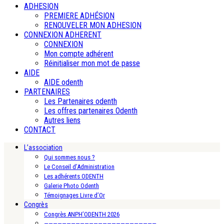
ADHESION
PREMIERE ADHÉSION
RENOUVELER MON ADHESION
CONNEXION ADHERENT
CONNEXION
Mon compte adhérent
Réinitialiser mon mot de passe
AIDE
AIDE odenth
PARTENAIRES
Les Partenaires odenth
Les offres partenaires Odenth
Autres liens
CONTACT
L’association
Qui sommes nous ?
Le Conseil d’Administration
Les adhérents ODENTH
Galerie Photo Odenth
Témoignages Livre d’Or
Congrès
Congrès ANPH’ODENTH 2026
—————————————————————————-