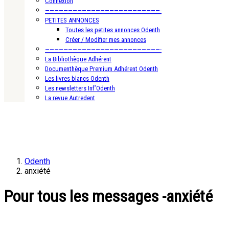
Connexion
—————————————————————————-
PETITES ANNONCES
Toutes les petites annonces Odenth
Créer / Modifier mes annonces
—————————————————————————-
La Bibliothèque Adhérent
Documenthèque Premium Adhérent Odenth
Les livres blancs Odenth
Les newsletters Inf’Odenth
La revue Autredent
Odenth
anxiété
Pour tous les messages -anxiété