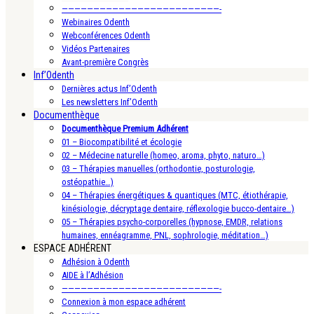
—————————————————————————-
Webinaires Odenth
Webconférences Odenth
Vidéos Partenaires
Avant-première Congrès
Inf’Odenth
Dernières actus Inf’Odenth
Les newsletters Inf’Odenth
Documenthèque
Documenthèque Premium Adhérent
01 – Biocompatibilité et écologie
02 – Médecine naturelle (homeo, aroma, phyto, naturo…)
03 – Thérapies manuelles (orthodontie, posturologie,
ostéopathie…)
04 – Thérapies énergétiques & quantiques (MTC, étiothérapie,
kinésiologie, décryptage dentaire, réflexologie bucco-dentaire…)
05 – Thérapies psycho-corporelles (hypnose, EMDR, relations
humaines, ennéagramme, PNL, sophrologie, méditation…)
ESPACE ADHÉRENT
Adhésion à Odenth
AIDE à l’Adhésion
—————————————————————————-
Connexion à mon espace adhérent