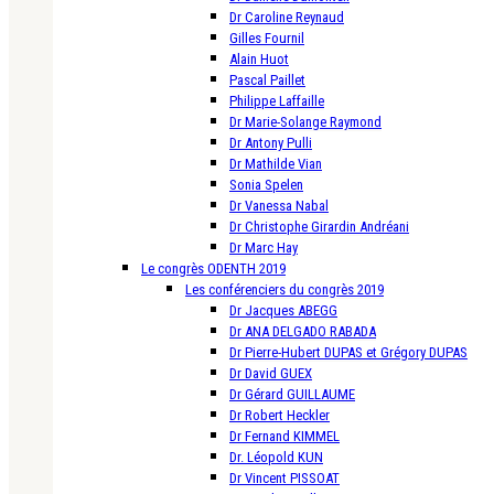
Dr Caroline Reynaud
Gilles Fournil
Alain Huot
Pascal Paillet
Philippe Laffaille
Dr Marie-Solange Raymond
Dr Antony Pulli
Dr Mathilde Vian
Sonia Spelen
Dr Vanessa Nabal
Dr Christophe Girardin Andréani
Dr Marc Hay
Le congrès ODENTH 2019
Les conférenciers du congrès 2019
Dr Jacques ABEGG
Dr ANA DELGADO RABADA
Dr Pierre-Hubert DUPAS et Grégory DUPAS
Dr David GUEX
Dr Gérard GUILLAUME
Dr Robert Heckler
Dr Fernand KIMMEL
Dr. Léopold KUN
Dr Vincent PISSOAT