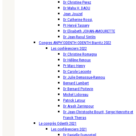
Dr Christine Perez
Dr Maha H. DAOU
Jean Jouzel
Dr Catherine Rossi,
Pr Hervé Tassery
Dr Elisabeth JOHAN-AMOURETTE
Dr Jean-Raoul Sintès
Congres ANPH’ODENTH ODENTH Biarritz 2022
Les conférenciers 2022
Dr Christine Romagna
Dr Hélène Renoux
Pr Marc Henry
Dr Carole Leconte
Dr Julie Demassue-Rannou
Bernard Lambert
Dr Bernard Poitevin
Michel Lidoreau
Patrick Latour
Dr Arash Zarrinpour
Dr Jean-Christophe Bourit, Serge Henrotte et
Franck Therras
Le congrès Odenth 2021
Les conférenciers 2021
Dr Danielle Dumonteil