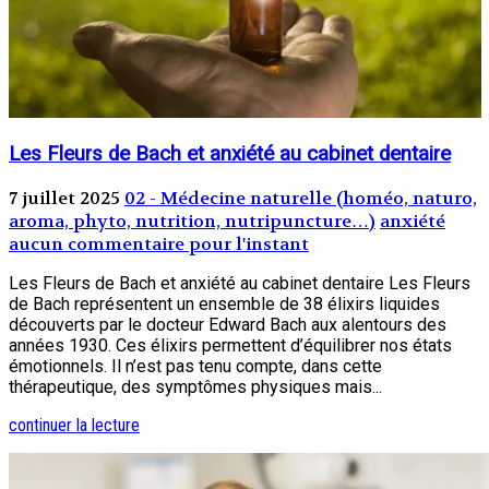
Les Fleurs de Bach et anxiété au cabinet dentaire
7 juillet 2025
02 - Médecine naturelle (homéo, naturo,
aroma, phyto, nutrition, nutripuncture…)
anxiété
aucun commentaire pour l'instant
Les Fleurs de Bach et anxiété au cabinet dentaire Les Fleurs
de Bach représentent un ensemble de 38 élixirs liquides
découverts par le docteur Edward Bach aux alentours des
années 1930. Ces élixirs permettent d’équilibrer nos états
émotionnels. Il n’est pas tenu compte, dans cette
thérapeutique, des symptômes physiques mais...
continuer la lecture