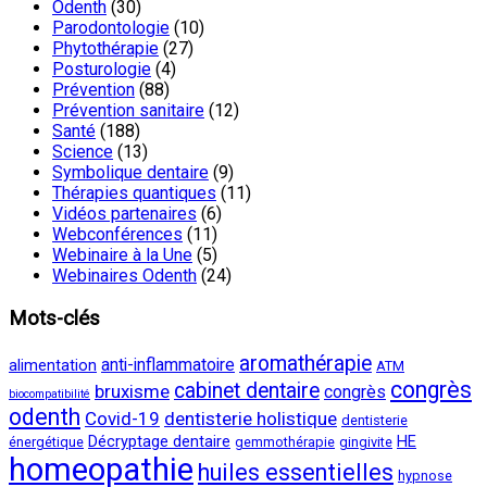
Odenth
(30)
Parodontologie
(10)
Phytothérapie
(27)
Posturologie
(4)
Prévention
(88)
Prévention sanitaire
(12)
Santé
(188)
Science
(13)
Symbolique dentaire
(9)
Thérapies quantiques
(11)
Vidéos partenaires
(6)
Webconférences
(11)
Webinaire à la Une
(5)
Webinaires Odenth
(24)
Mots-clés
aromathérapie
anti-inflammatoire
alimentation
ATM
congrès
cabinet dentaire
bruxisme
congrès
biocompatibilité
odenth
Covid-19
dentisterie holistique
dentisterie
Décryptage dentaire
HE
énergétique
gemmothérapie
gingivite
homeopathie
huiles essentielles
hypnose