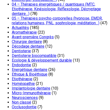
04 – Thérapies énergétiques / quantiques (MTC,
Etiothérapie, Kinésiologie, Réflexologie, Décryptage
dentaire…)
(78)
05 – Thérapies psycho-corporelles (hypnose, EMDR,
relations humaines, PNL, sophrologie, méditation…)
(47)
Actualités
(185)
Aromathérapie
(22)
Avant-première Congrès
(5)
Chirurgie dentaire
(8)
Décodage dentaire
(12)
Dentisterie
(37)
Dentisterie biocompatible
(31)
Ecologie & développement durable
(13)
Endodontie
(2)
Energétique dentaire
(26)
Ethique & Bioéthique
(8)
Etiothérapie
(2)
Homéopathie
(21)
Implantologie dentaire
(10)
Micro-Immunothérapie
(1)
Neurosciences
(9)
Non classé
(2)
Occlusodontie
(7)