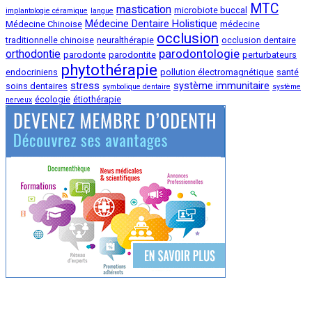
MTC
mastication
microbiote buccal
implantologie céramique
langue
Médecine Dentaire Holistique
Médecine Chinoise
médecine
occlusion
traditionnelle chinoise
neuralthérapie
occlusion dentaire
parodontologie
orthodontie
parodonte
parodontite
perturbateurs
phytothérapie
endocriniens
pollution électromagnétique
santé
stress
système immunitaire
soins dentaires
symbolique dentaire
système
écologie
étiothérapie
nerveux