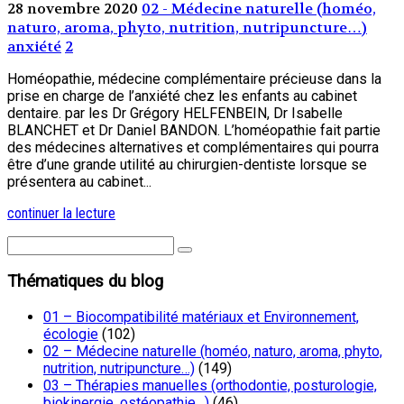
28 novembre 2020
02 - Médecine naturelle (homéo,
naturo, aroma, phyto, nutrition, nutripuncture…)
anxiété
2
Homéopathie, médecine complémentaire précieuse dans la
prise en charge de l’anxiété chez les enfants au cabinet
dentaire. par les Dr Grégory HELFENBEIN, Dr Isabelle
BLANCHET et Dr Daniel BANDON. L’homéopathie fait partie
des médecines alternatives et complémentaires qui pourra
être d’une grande utilité au chirurgien-dentiste lorsque se
présentera au cabinet...
continuer la lecture
Thématiques du blog
01 – Biocompatibilité matériaux et Environnement,
écologie
(102)
02 – Médecine naturelle (homéo, naturo, aroma, phyto,
nutrition, nutripuncture…)
(149)
03 – Thérapies manuelles (orthodontie, posturologie,
biokinergie, ostéopathie…)
(46)