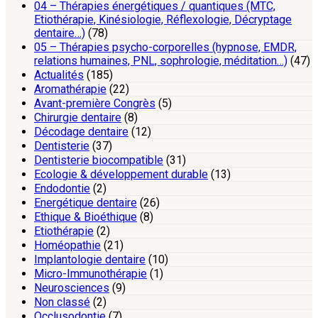
04 – Thérapies énergétiques / quantiques (MTC,
Etiothérapie, Kinésiologie, Réflexologie, Décryptage
dentaire…)
(78)
05 – Thérapies psycho-corporelles (hypnose, EMDR,
relations humaines, PNL, sophrologie, méditation…)
(47)
Actualités
(185)
Aromathérapie
(22)
Avant-première Congrès
(5)
Chirurgie dentaire
(8)
Décodage dentaire
(12)
Dentisterie
(37)
Dentisterie biocompatible
(31)
Ecologie & développement durable
(13)
Endodontie
(2)
Energétique dentaire
(26)
Ethique & Bioéthique
(8)
Etiothérapie
(2)
Homéopathie
(21)
Implantologie dentaire
(10)
Micro-Immunothérapie
(1)
Neurosciences
(9)
Non classé
(2)
Occlusodontie
(7)