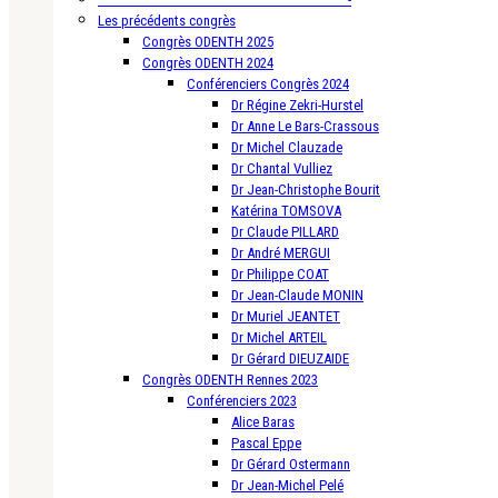
Les précédents congrès
Congrès ODENTH 2025
Congrès ODENTH 2024
Conférenciers Congrès 2024
Dr Régine Zekri-Hurstel
Dr Anne Le Bars-Crassous
Dr Michel Clauzade
Dr Chantal Vulliez
Dr Jean-Christophe Bourit
Katérina TOMSOVA
Dr Claude PILLARD
Dr André MERGUI
Dr Philippe COAT
Dr Jean-Claude MONIN
Dr Muriel JEANTET
Dr Michel ARTEIL
Dr Gérard DIEUZAIDE
Congrès ODENTH Rennes 2023
Conférenciers 2023
Alice Baras
Pascal Eppe
Dr Gérard Ostermann
Dr Jean-Michel Pelé