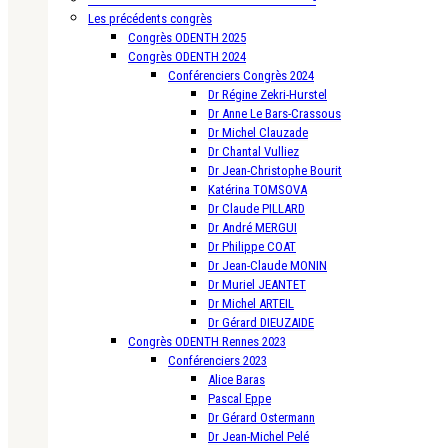
Les précédents congrès
Congrès ODENTH 2025
Congrès ODENTH 2024
Conférenciers Congrès 2024
Dr Régine Zekri-Hurstel
Dr Anne Le Bars-Crassous
Dr Michel Clauzade
Dr Chantal Vulliez
Dr Jean-Christophe Bourit
Katérina TOMSOVA
Dr Claude PILLARD
Dr André MERGUI
Dr Philippe COAT
Dr Jean-Claude MONIN
Dr Muriel JEANTET
Dr Michel ARTEIL
Dr Gérard DIEUZAIDE
Congrès ODENTH Rennes 2023
Conférenciers 2023
Alice Baras
Pascal Eppe
Dr Gérard Ostermann
Dr Jean-Michel Pelé