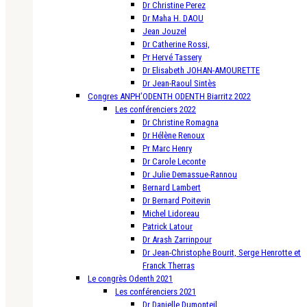
Dr Christine Perez
Dr Maha H. DAOU
Jean Jouzel
Dr Catherine Rossi,
Pr Hervé Tassery
Dr Elisabeth JOHAN-AMOURETTE
Dr Jean-Raoul Sintès
Congres ANPH’ODENTH ODENTH Biarritz 2022
Les conférenciers 2022
Dr Christine Romagna
Dr Hélène Renoux
Pr Marc Henry
Dr Carole Leconte
Dr Julie Demassue-Rannou
Bernard Lambert
Dr Bernard Poitevin
Michel Lidoreau
Patrick Latour
Dr Arash Zarrinpour
Dr Jean-Christophe Bourit, Serge Henrotte et
Franck Therras
Le congrès Odenth 2021
Les conférenciers 2021
Dr Danielle Dumonteil