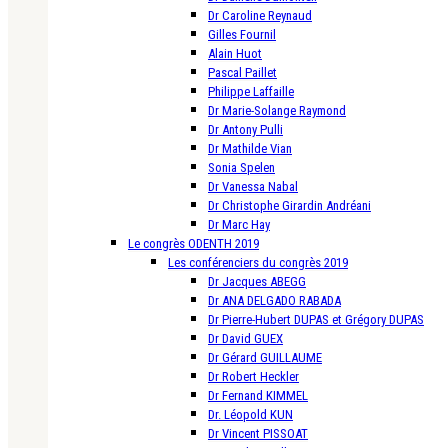
Dr Caroline Reynaud
Gilles Fournil
Alain Huot
Pascal Paillet
Philippe Laffaille
Dr Marie-Solange Raymond
Dr Antony Pulli
Dr Mathilde Vian
Sonia Spelen
Dr Vanessa Nabal
Dr Christophe Girardin Andréani
Dr Marc Hay
Le congrès ODENTH 2019
Les conférenciers du congrès 2019
Dr Jacques ABEGG
Dr ANA DELGADO RABADA
Dr Pierre-Hubert DUPAS et Grégory DUPAS
Dr David GUEX
Dr Gérard GUILLAUME
Dr Robert Heckler
Dr Fernand KIMMEL
Dr. Léopold KUN
Dr Vincent PISSOAT