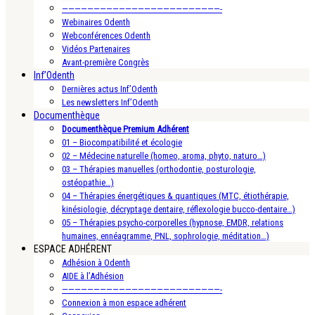
—————————————————————————-
Webinaires Odenth
Webconférences Odenth
Vidéos Partenaires
Avant-première Congrès
Inf’Odenth
Dernières actus Inf’Odenth
Les newsletters Inf’Odenth
Documenthèque
Documenthèque Premium Adhérent
01 – Biocompatibilité et écologie
02 – Médecine naturelle (homeo, aroma, phyto, naturo…)
03 – Thérapies manuelles (orthodontie, posturologie,
ostéopathie…)
04 – Thérapies énergétiques & quantiques (MTC, étiothérapie,
kinésiologie, décryptage dentaire, réflexologie bucco-dentaire…)
05 – Thérapies psycho-corporelles (hypnose, EMDR, relations
humaines, ennéagramme, PNL, sophrologie, méditation…)
ESPACE ADHÉRENT
Adhésion à Odenth
AIDE à l’Adhésion
—————————————————————————-
Connexion à mon espace adhérent