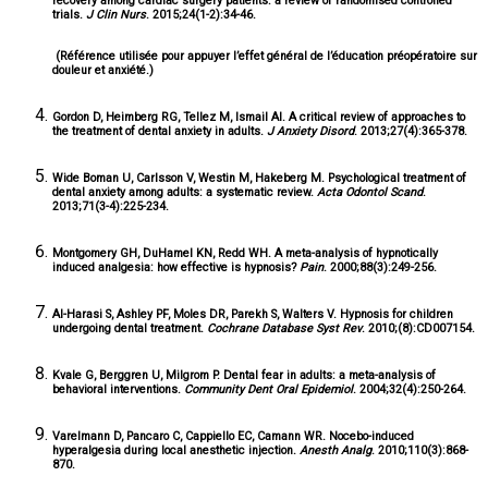
recovery among cardiac surgery patients: a review of randomised controlled
trials.
J Clin Nurs
. 2015;24(1-2):34-46.
(Référence utilisée pour appuyer l’effet général de l’éducation préopératoire sur
douleur et anxiété.)
Gordon D, Heimberg RG, Tellez M, Ismail AI. A critical review of approaches to
the treatment of dental anxiety in adults.
J Anxiety Disord
. 2013;27(4):365-378.
Wide Boman U, Carlsson V, Westin M, Hakeberg M. Psychological treatment of
dental anxiety among adults: a systematic review.
Acta Odontol Scand
.
2013;71(3-4):225-234.
Montgomery GH, DuHamel KN, Redd WH. A meta-analysis of hypnotically
induced analgesia: how effective is hypnosis?
Pain
. 2000;88(3):249-256.
Al-Harasi S, Ashley PF, Moles DR, Parekh S, Walters V. Hypnosis for children
undergoing dental treatment.
Cochrane Database Syst Rev
. 2010;(8):CD007154.
Kvale G, Berggren U, Milgrom P. Dental fear in adults: a meta-analysis of
behavioral interventions.
Community Dent Oral Epidemiol
. 2004;32(4):250-264.
Varelmann D, Pancaro C, Cappiello EC, Camann WR. Nocebo-induced
hyperalgesia during local anesthetic injection.
Anesth Analg
. 2010;110(3):868-
870.