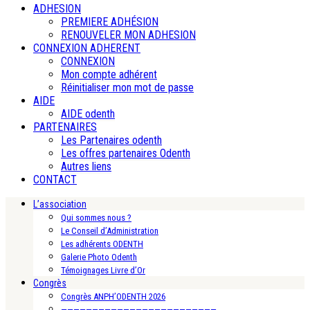
ADHESION
PREMIERE ADHÉSION
RENOUVELER MON ADHESION
CONNEXION ADHERENT
CONNEXION
Mon compte adhérent
Réinitialiser mon mot de passe
AIDE
AIDE odenth
PARTENAIRES
Les Partenaires odenth
Les offres partenaires Odenth
Autres liens
CONTACT
L’association
Qui sommes nous ?
Le Conseil d’Administration
Les adhérents ODENTH
Galerie Photo Odenth
Témoignages Livre d’Or
Congrès
Congrès ANPH’ODENTH 2026
—————————————————————————-