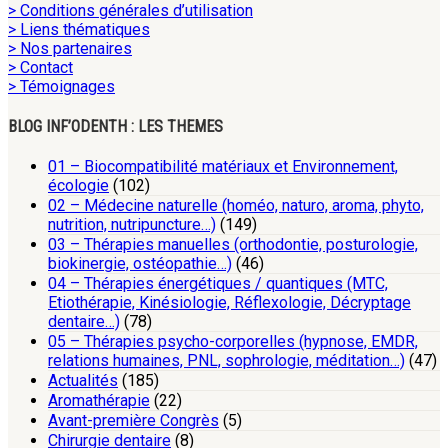
> Conditions générales d’utilisation
> Liens thématiques
> Nos partenaires
> Contact
> Témoignages
BLOG INF’ODENTH : LES THEMES
01 – Biocompatibilité matériaux et Environnement,
écologie
(102)
02 – Médecine naturelle (homéo, naturo, aroma, phyto,
nutrition, nutripuncture…)
(149)
03 – Thérapies manuelles (orthodontie, posturologie,
biokinergie, ostéopathie…)
(46)
04 – Thérapies énergétiques / quantiques (MTC,
Etiothérapie, Kinésiologie, Réflexologie, Décryptage
dentaire…)
(78)
05 – Thérapies psycho-corporelles (hypnose, EMDR,
relations humaines, PNL, sophrologie, méditation…)
(47)
Actualités
(185)
Aromathérapie
(22)
Avant-première Congrès
(5)
Chirurgie dentaire
(8)