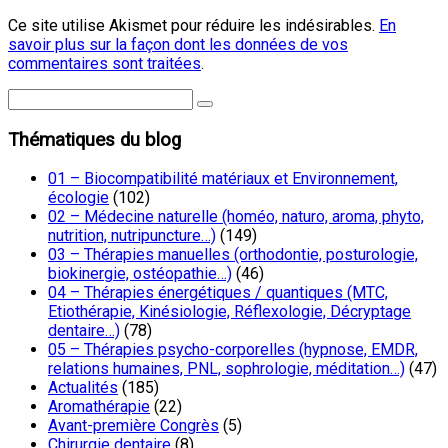
Ce site utilise Akismet pour réduire les indésirables.
En
savoir plus sur la façon dont les données de vos
commentaires sont traitées
.
Thématiques du blog
01 – Biocompatibilité matériaux et Environnement,
écologie
(102)
02 – Médecine naturelle (homéo, naturo, aroma, phyto,
nutrition, nutripuncture…)
(149)
03 – Thérapies manuelles (orthodontie, posturologie,
biokinergie, ostéopathie…)
(46)
04 – Thérapies énergétiques / quantiques (MTC,
Etiothérapie, Kinésiologie, Réflexologie, Décryptage
dentaire…)
(78)
05 – Thérapies psycho-corporelles (hypnose, EMDR,
relations humaines, PNL, sophrologie, méditation…)
(47)
Actualités
(185)
Aromathérapie
(22)
Avant-première Congrès
(5)
Chirurgie dentaire
(8)