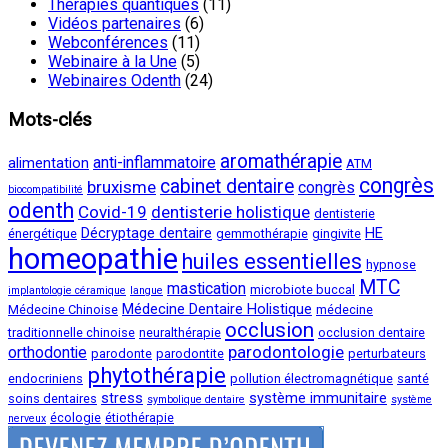
Thérapies quantiques
(11)
Vidéos partenaires
(6)
Webconférences
(11)
Webinaire à la Une
(5)
Webinaires Odenth
(24)
Mots-clés
aromathérapie
anti-inflammatoire
alimentation
ATM
congrès
cabinet dentaire
bruxisme
congrès
biocompatibilité
odenth
Covid-19
dentisterie holistique
dentisterie
Décryptage dentaire
HE
énergétique
gemmothérapie
gingivite
homeopathie
huiles essentielles
hypnose
MTC
mastication
microbiote buccal
implantologie céramique
langue
Médecine Dentaire Holistique
Médecine Chinoise
médecine
occlusion
traditionnelle chinoise
neuralthérapie
occlusion dentaire
parodontologie
orthodontie
parodonte
parodontite
perturbateurs
phytothérapie
endocriniens
pollution électromagnétique
santé
stress
système immunitaire
soins dentaires
symbolique dentaire
système
écologie
étiothérapie
nerveux