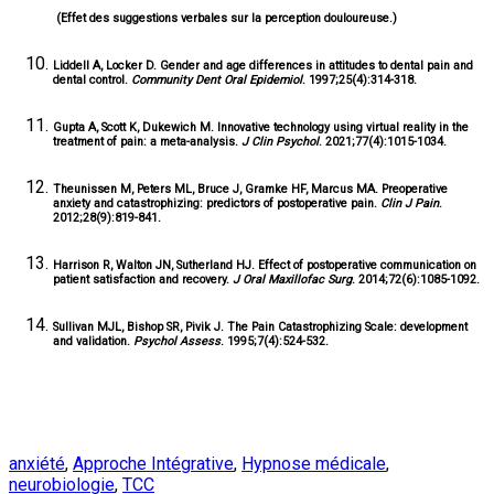
(Effet des suggestions verbales sur la perception douloureuse.)
Liddell A, Locker D. Gender and age differences in attitudes to dental pain and
dental control.
Community Dent Oral Epidemiol
. 1997;25(4):314-318.
Gupta A, Scott K, Dukewich M. Innovative technology using virtual reality in the
treatment of pain: a meta-analysis.
J Clin Psychol
. 2021;77(4):1015-1034.
Theunissen M, Peters ML, Bruce J, Gramke HF, Marcus MA. Preoperative
anxiety and catastrophizing: predictors of postoperative pain.
Clin J Pain
.
2012;28(9):819-841.
Harrison R, Walton JN, Sutherland HJ. Effect of postoperative communication on
patient satisfaction and recovery.
J Oral Maxillofac Surg
. 2014;72(6):1085-1092.
Sullivan MJL, Bishop SR, Pivik J. The Pain Catastrophizing Scale: development
and validation.
Psychol Assess
. 1995;7(4):524-532.
anxiété
,
Approche Intégrative
,
Hypnose médicale
,
neurobiologie
,
TCC