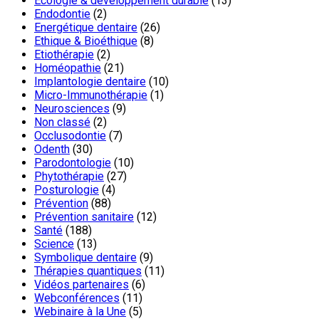
Ecologie & développement durable
(13)
Endodontie
(2)
Energétique dentaire
(26)
Ethique & Bioéthique
(8)
Etiothérapie
(2)
Homéopathie
(21)
Implantologie dentaire
(10)
Micro-Immunothérapie
(1)
Neurosciences
(9)
Non classé
(2)
Occlusodontie
(7)
Odenth
(30)
Parodontologie
(10)
Phytothérapie
(27)
Posturologie
(4)
Prévention
(88)
Prévention sanitaire
(12)
Santé
(188)
Science
(13)
Symbolique dentaire
(9)
Thérapies quantiques
(11)
Vidéos partenaires
(6)
Webconférences
(11)
Webinaire à la Une
(5)