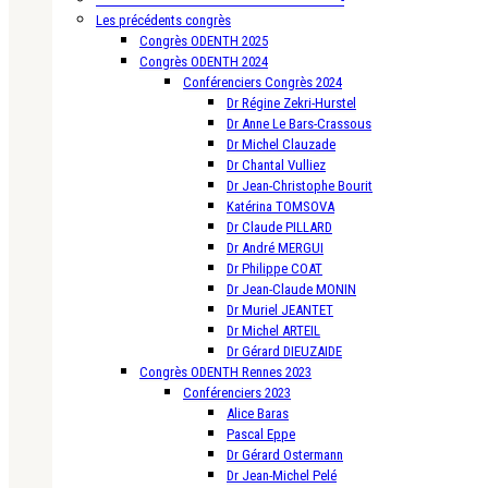
Les précédents congrès
Congrès ODENTH 2025
Congrès ODENTH 2024
Conférenciers Congrès 2024
Dr Régine Zekri-Hurstel
Dr Anne Le Bars-Crassous
Dr Michel Clauzade
Dr Chantal Vulliez
Dr Jean-Christophe Bourit
Katérina TOMSOVA
Dr Claude PILLARD
Dr André MERGUI
Dr Philippe COAT
Dr Jean-Claude MONIN
Dr Muriel JEANTET
Dr Michel ARTEIL
Dr Gérard DIEUZAIDE
Congrès ODENTH Rennes 2023
Conférenciers 2023
Alice Baras
Pascal Eppe
Dr Gérard Ostermann
Dr Jean-Michel Pelé