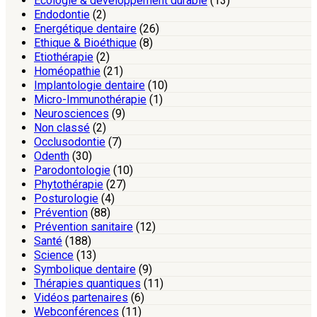
Ecologie & développement durable
(13)
Endodontie
(2)
Energétique dentaire
(26)
Ethique & Bioéthique
(8)
Etiothérapie
(2)
Homéopathie
(21)
Implantologie dentaire
(10)
Micro-Immunothérapie
(1)
Neurosciences
(9)
Non classé
(2)
Occlusodontie
(7)
Odenth
(30)
Parodontologie
(10)
Phytothérapie
(27)
Posturologie
(4)
Prévention
(88)
Prévention sanitaire
(12)
Santé
(188)
Science
(13)
Symbolique dentaire
(9)
Thérapies quantiques
(11)
Vidéos partenaires
(6)
Webconférences
(11)