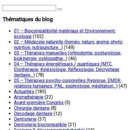
Thématiques du blog
01 – Biocompatibilité matériaux et Environnement,
écologie
(102)
02 – Médecine naturelle (homéo, naturo, aroma, phyto,
nutrition, nutripuncture…)
(149)
03 – Thérapies manuelles (orthodontie, posturologie,
biokinergie, ostéopathie…)
(46)
04 – Thérapies énergétiques / quantiques (MTC,
Etiothérapie, Kinésiologie, Réflexologie, Décryptage
dentaire…)
(78)
05 – Thérapies psycho-corporelles (hypnose, EMDR,
relations humaines, PNL, sophrologie, méditation…)
(47)
Actualités
(185)
Aromathérapie
(22)
Avant-première Congrès
(5)
Chirurgie dentaire
(8)
Décodage dentaire
(12)
Dentisterie
(37)
Dentisterie biocompatible
(31)