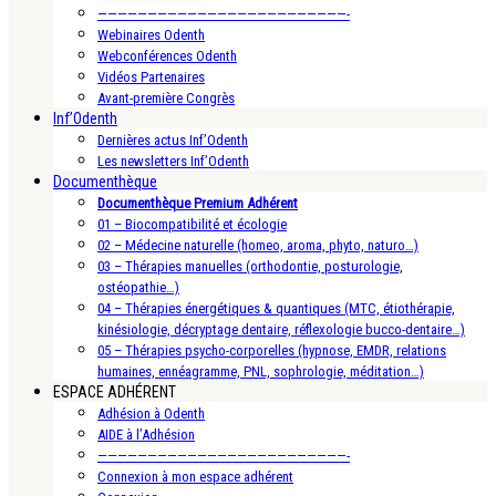
—————————————————————————-
Webinaires Odenth
Webconférences Odenth
Vidéos Partenaires
Avant-première Congrès
Inf’Odenth
Dernières actus Inf’Odenth
Les newsletters Inf’Odenth
Documenthèque
Documenthèque Premium Adhérent
01 – Biocompatibilité et écologie
02 – Médecine naturelle (homeo, aroma, phyto, naturo…)
03 – Thérapies manuelles (orthodontie, posturologie,
ostéopathie…)
04 – Thérapies énergétiques & quantiques (MTC, étiothérapie,
kinésiologie, décryptage dentaire, réflexologie bucco-dentaire…)
05 – Thérapies psycho-corporelles (hypnose, EMDR, relations
humaines, ennéagramme, PNL, sophrologie, méditation…)
ESPACE ADHÉRENT
Adhésion à Odenth
AIDE à l’Adhésion
—————————————————————————-
Connexion à mon espace adhérent