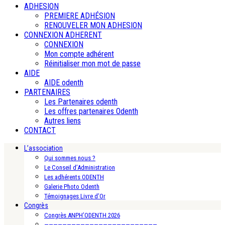
ADHESION
PREMIERE ADHÉSION
RENOUVELER MON ADHESION
CONNEXION ADHERENT
CONNEXION
Mon compte adhérent
Réinitialiser mon mot de passe
AIDE
AIDE odenth
PARTENAIRES
Les Partenaires odenth
Les offres partenaires Odenth
Autres liens
CONTACT
L’association
Qui sommes nous ?
Le Conseil d’Administration
Les adhérents ODENTH
Galerie Photo Odenth
Témoignages Livre d’Or
Congrès
Congrès ANPH’ODENTH 2026
—————————————————————————-