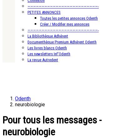
Connexion
—————————————————————————-
PETITES ANNONCES
Toutes les petites annonces Odenth
Créer / Modifier mes annonces
—————————————————————————-
La Bibliothèque Adhérent
Documenthèque Premium Adhérent Odenth
Les livres blancs Odenth
Les newsletters Inf’Odenth
La revue Autredent
Odenth
neurobiologie
Pour tous les messages -
neurobiologie