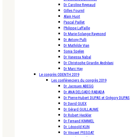
Dr Caroline Reynaud
Gilles Fournil
Alain Huot
Pascal Paillet
Philippe Laffaille
Dr Marie-Solange Raymond
Dr Antony Pulli
Dr Mathilde Vian
Sonia Spelen
Dr Vanessa Nabal
Dr Christophe Girardin Andréani
Dr Marc Hay
Le congrès ODENTH 2019
Les conférenciers du congrès 2019
Dr Jacques ABEGG
Dr ANA DELGADO RABADA
Dr Pierre-Hubert DUPAS et Grégory DUPAS
Dr David GUEX
Dr Gérard GUILLAUME
Dr Robert Heckler
Dr Fernand KIMMEL
Dr. Léopold KUN
Dr Vincent PISSOAT