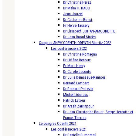
Dr Christine Perez
Dr Maha H. DAOU
Jean Jouzel
Dr Catherine Rossi,
Pr Hervé Tassery
Dr Elisabeth JOHAN-AMOURETTE
Dr Jean-Raoul Sintès
Congres ANPH’ODENTH ODENTH Biarritz 2022
Les conférenciers 2022
Dr Christine Romagna
Dr Hélène Renoux
Pr Marc Henry
Dr Carole Leconte
Dr Julie Demassue-Rannou
Bernard Lambert
Dr Bernard Poitevin
Michel Lidoreau
Patrick Latour
Dr Arash Zarrinpour
Dr Jean-Christophe Bourit, Serge Henrotte et
Franck Therras
Le congrès Odenth 2021
Les conférenciers 2021
Dr Danielle Dumonteil