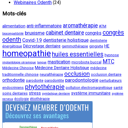
Webinaires Odenth
(24)
Mots-clés
aromathérapie
anti-inflammatoire
alimentation
ATM
congrès
cabinet dentaire
bruxisme
congrès
biocompatibilité
odenth
Covid-19
dentisterie holistique
dentisterie
Décryptage dentaire
HE
énergétique
gemmothérapie
gingivite
homeopathie
huiles essentielles
hypnose
MTC
mastication
microbiote buccal
implantologie céramique
langue
Médecine Dentaire Holistique
Médecine Chinoise
médecine
occlusion
traditionnelle chinoise
neuralthérapie
occlusion dentaire
parodontologie
orthodontie
parodonte
parodontite
perturbateurs
phytothérapie
endocriniens
pollution électromagnétique
santé
stress
système immunitaire
soins dentaires
symbolique dentaire
système
écologie
étiothérapie
nerveux