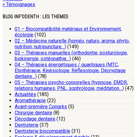
> Témoignages
BLOG INF’ODENTH : LES THEMES
01 – Biocompatibilité matériaux et Environnement,
écologie
(102)
02 – Médecine naturelle (homéo, naturo, aroma, phyto,
nutrition, nutripuncture…)
(149)
03 – Thérapies manuelles (orthodontie, posturologie,
biokinergie, ostéopathie…)
(46)
04 – Thérapies énergétiques / quantiques (MTC,
Etiothérapie, Kinésiologie, Réflexologie, Décryptage
dentaire…)
(78)
05 – Thérapies psycho-corporelles (hypnose, EMDR,
relations humaines, PNL, sophrologie, méditation…)
(47)
Actualités
(185)
Aromathérapie
(22)
Avant-première Congrès
(5)
Chirurgie dentaire
(8)
Décodage dentaire
(12)
Dentisterie
(37)
Dentisterie biocompatible
(31)