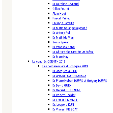
Dr Caroline Reynaud
Gilles Fournil
Alain Huot
Pascal Paillet
Philippe Laffaille
Dr Marie-Solange Raymond
Dr Antony Pulli
Dr Mathilde Vian
Sonia Spelen
Dr Vanessa Nabal
Dr Christophe Girardin Andréani
Dr Marc Hay
Le congrès ODENTH 2019
Les conférenciers du congrès 2019
Dr Jacques ABEGG
Dr ANA DELGADO RABADA
Dr Pierre-Hubert DUPAS et Grégory DUPAS
Dr David GUEX
Dr Gérard GUILLAUME
Dr Robert Heckler
Dr Fernand KIMMEL
Dr. Léopold KUN
Dr Vincent PISSOAT