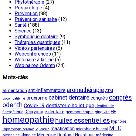
Phytothérapie
(27)
Posturologie
(4)
Prévention
(88)
Prévention sanitaire
(12)
Santé
(188)
Science
(13)
Symbolique dentaire
(9)
Thérapies quantiques
(11)
Vidéos partenaires
(6)
Webconférences
(11)
Webinaire à la Une
(5)
Webinaires Odenth
(24)
Mots-clés
aromathérapie
anti-inflammatoire
alimentation
ATM
congrès
cabinet dentaire
bruxisme
congrès
biocompatibilité
odenth
Covid-19
dentisterie holistique
dentisterie
Décryptage dentaire
HE
énergétique
gemmothérapie
gingivite
homeopathie
huiles essentielles
hypnose
MTC
mastication
microbiote buccal
implantologie céramique
langue
Médecine Dentaire Holistique
Médecine Chinoise
médecine