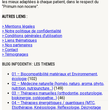
les mieux adaptées à chaque patient, dans le respect du
“Primum non nocere”.
AUTRES LIENS :
> Mentions légales
> Notre politique de confidentialité
> Conditions générales d’utilisation
> Liens thématiques
> Nos partenaires
> Contact
> Témoignages
BLOG INF’ODENTH : LES THEMES
01 – Biocompatibilité matériaux et Environnement,
écologie
(102)
02 – Médecine naturelle (homéo, naturo, aroma, phyto,
nutrition, nutripuncture…)
(149)
03 – Thérapies manuelles (orthodontie, posturologie,
biokinergie, ostéopathie…)
(46)
04 – Thérapies énergétiques / quantiques (MTC,
Etiothérapie, Kinésiologie, Réflexologie, Décryptage