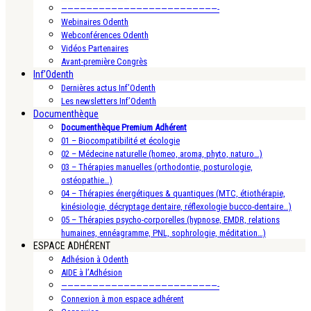
—————————————————————————-
Webinaires Odenth
Webconférences Odenth
Vidéos Partenaires
Avant-première Congrès
Inf’Odenth
Dernières actus Inf’Odenth
Les newsletters Inf’Odenth
Documenthèque
Documenthèque Premium Adhérent
01 – Biocompatibilité et écologie
02 – Médecine naturelle (homeo, aroma, phyto, naturo…)
03 – Thérapies manuelles (orthodontie, posturologie,
ostéopathie…)
04 – Thérapies énergétiques & quantiques (MTC, étiothérapie,
kinésiologie, décryptage dentaire, réflexologie bucco-dentaire…)
05 – Thérapies psycho-corporelles (hypnose, EMDR, relations
humaines, ennéagramme, PNL, sophrologie, méditation…)
ESPACE ADHÉRENT
Adhésion à Odenth
AIDE à l’Adhésion
—————————————————————————-
Connexion à mon espace adhérent