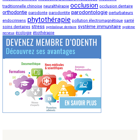
occlusion
traditionnelle chinoise
neuralthérapie
occlusion dentaire
parodontologie
orthodontie
parodonte
parodontite
perturbateurs
phytothérapie
endocriniens
pollution électromagnétique
santé
stress
système immunitaire
soins dentaires
symbolique dentaire
système
écologie
étiothérapie
nerveux