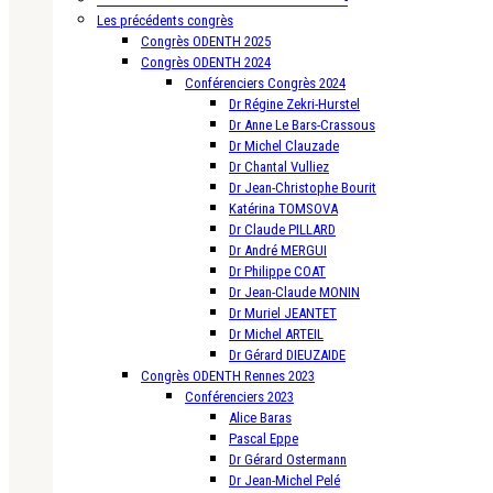
Les précédents congrès
Congrès ODENTH 2025
Congrès ODENTH 2024
Conférenciers Congrès 2024
Dr Régine Zekri-Hurstel
Dr Anne Le Bars-Crassous
Dr Michel Clauzade
Dr Chantal Vulliez
Dr Jean-Christophe Bourit
Katérina TOMSOVA
Dr Claude PILLARD
Dr André MERGUI
Dr Philippe COAT
Dr Jean-Claude MONIN
Dr Muriel JEANTET
Dr Michel ARTEIL
Dr Gérard DIEUZAIDE
Congrès ODENTH Rennes 2023
Conférenciers 2023
Alice Baras
Pascal Eppe
Dr Gérard Ostermann
Dr Jean-Michel Pelé