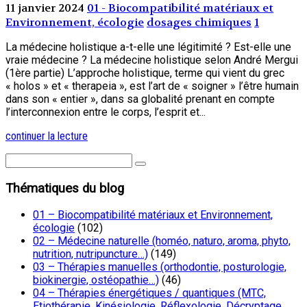
11 janvier 2024
01 - Biocompatibilité matériaux et
Environnement, écologie
dosages chimiques
1
La médecine holistique a-t-elle une légitimité ? Est-elle une
vraie médecine ? La médecine holistique selon André Mergui
(1ère partie) L’approche holistique, terme qui vient du grec
« holos » et « therapeia », est l’art de « soigner » l’être humain
dans son « entier », dans sa globalité prenant en compte
l’interconnexion entre le corps, l’esprit et...
continuer la lecture
Thématiques du blog
01 – Biocompatibilité matériaux et Environnement,
écologie
(102)
02 – Médecine naturelle (homéo, naturo, aroma, phyto,
nutrition, nutripuncture…)
(149)
03 – Thérapies manuelles (orthodontie, posturologie,
biokinergie, ostéopathie…)
(46)
04 – Thérapies énergétiques / quantiques (MTC,
Etiothérapie, Kinésiologie, Réflexologie, Décryptage