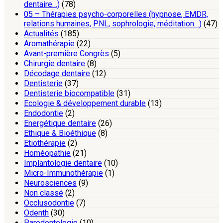
dentaire…)
(78)
05 – Thérapies psycho-corporelles (hypnose, EMDR,
relations humaines, PNL, sophrologie, méditation…)
(47)
Actualités
(185)
Aromathérapie
(22)
Avant-première Congrès
(5)
Chirurgie dentaire
(8)
Décodage dentaire
(12)
Dentisterie
(37)
Dentisterie biocompatible
(31)
Ecologie & développement durable
(13)
Endodontie
(2)
Energétique dentaire
(26)
Ethique & Bioéthique
(8)
Etiothérapie
(2)
Homéopathie
(21)
Implantologie dentaire
(10)
Micro-Immunothérapie
(1)
Neurosciences
(9)
Non classé
(2)
Occlusodontie
(7)
Odenth
(30)
Parodontologie
(10)