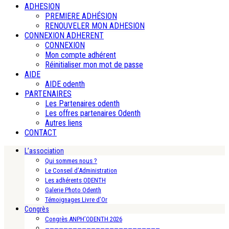
ADHESION
PREMIERE ADHÉSION
RENOUVELER MON ADHESION
CONNEXION ADHERENT
CONNEXION
Mon compte adhérent
Réinitialiser mon mot de passe
AIDE
AIDE odenth
PARTENAIRES
Les Partenaires odenth
Les offres partenaires Odenth
Autres liens
CONTACT
L’association
Qui sommes nous ?
Le Conseil d’Administration
Les adhérents ODENTH
Galerie Photo Odenth
Témoignages Livre d’Or
Congrès
Congrès ANPH’ODENTH 2026
—————————————————————————-