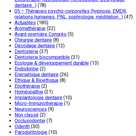
dentaire…)
(78)
05 – Thérapies psycho-corporelles (hypnose, EMDR,
relations humaines, PNL, sophrologie, méditation…)
(47)
Actualités
(185)
Aromathérapie
(22)
Avant-première Congrès
(5)
Chirurgie dentaire
(8)
Décodage dentaire
(12)
Dentisterie
(37)
Dentisterie biocompatible
(31)
Ecologie & développement durable
(13)
Endodontie
(2)
Energétique dentaire
(26)
Ethique & Bioéthique
(8)
Etiothérapie
(2)
Homéopathie
(21)
Implantologie dentaire
(10)
Micro-Immunothérapie
(1)
Neurosciences
(9)
Non classé
(2)
Occlusodontie
(7)
Odenth
(30)
Parodontologie
(10)