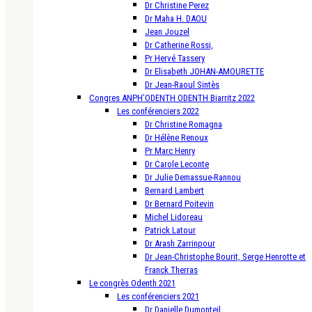
Dr Christine Perez
Dr Maha H. DAOU
Jean Jouzel
Dr Catherine Rossi,
Pr Hervé Tassery
Dr Elisabeth JOHAN-AMOURETTE
Dr Jean-Raoul Sintès
Congres ANPH’ODENTH ODENTH Biarritz 2022
Les conférenciers 2022
Dr Christine Romagna
Dr Hélène Renoux
Pr Marc Henry
Dr Carole Leconte
Dr Julie Demassue-Rannou
Bernard Lambert
Dr Bernard Poitevin
Michel Lidoreau
Patrick Latour
Dr Arash Zarrinpour
Dr Jean-Christophe Bourit, Serge Henrotte et
Franck Therras
Le congrès Odenth 2021
Les conférenciers 2021
Dr Danielle Dumonteil