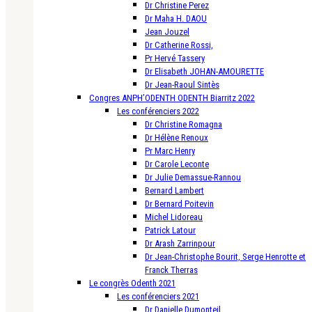
Dr Christine Perez
Dr Maha H. DAOU
Jean Jouzel
Dr Catherine Rossi,
Pr Hervé Tassery
Dr Elisabeth JOHAN-AMOURETTE
Dr Jean-Raoul Sintès
Congres ANPH’ODENTH ODENTH Biarritz 2022
Les conférenciers 2022
Dr Christine Romagna
Dr Hélène Renoux
Pr Marc Henry
Dr Carole Leconte
Dr Julie Demassue-Rannou
Bernard Lambert
Dr Bernard Poitevin
Michel Lidoreau
Patrick Latour
Dr Arash Zarrinpour
Dr Jean-Christophe Bourit, Serge Henrotte et
Franck Therras
Le congrès Odenth 2021
Les conférenciers 2021
Dr Danielle Dumonteil