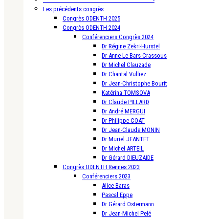
Les précédents congrès
Congrès ODENTH 2025
Congrès ODENTH 2024
Conférenciers Congrès 2024
Dr Régine Zekri-Hurstel
Dr Anne Le Bars-Crassous
Dr Michel Clauzade
Dr Chantal Vulliez
Dr Jean-Christophe Bourit
Katérina TOMSOVA
Dr Claude PILLARD
Dr André MERGUI
Dr Philippe COAT
Dr Jean-Claude MONIN
Dr Muriel JEANTET
Dr Michel ARTEIL
Dr Gérard DIEUZAIDE
Congrès ODENTH Rennes 2023
Conférenciers 2023
Alice Baras
Pascal Eppe
Dr Gérard Ostermann
Dr Jean-Michel Pelé