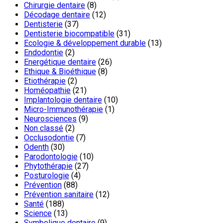
Chirurgie dentaire
(8)
Décodage dentaire
(12)
Dentisterie
(37)
Dentisterie biocompatible
(31)
Ecologie & développement durable
(13)
Endodontie
(2)
Energétique dentaire
(26)
Ethique & Bioéthique
(8)
Etiothérapie
(2)
Homéopathie
(21)
Implantologie dentaire
(10)
Micro-Immunothérapie
(1)
Neurosciences
(9)
Non classé
(2)
Occlusodontie
(7)
Odenth
(30)
Parodontologie
(10)
Phytothérapie
(27)
Posturologie
(4)
Prévention
(88)
Prévention sanitaire
(12)
Santé
(188)
Science
(13)
Symbolique dentaire
(9)