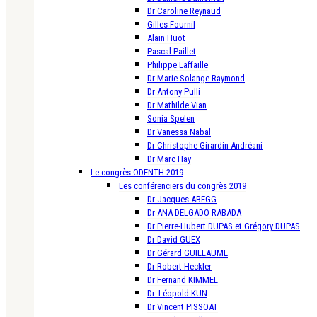
Dr Caroline Reynaud
Gilles Fournil
Alain Huot
Pascal Paillet
Philippe Laffaille
Dr Marie-Solange Raymond
Dr Antony Pulli
Dr Mathilde Vian
Sonia Spelen
Dr Vanessa Nabal
Dr Christophe Girardin Andréani
Dr Marc Hay
Le congrès ODENTH 2019
Les conférenciers du congrès 2019
Dr Jacques ABEGG
Dr ANA DELGADO RABADA
Dr Pierre-Hubert DUPAS et Grégory DUPAS
Dr David GUEX
Dr Gérard GUILLAUME
Dr Robert Heckler
Dr Fernand KIMMEL
Dr. Léopold KUN
Dr Vincent PISSOAT