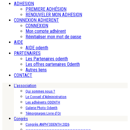
ADHESION
PREMIERE ADHÉSION
RENOUVELER MON ADHESION
CONNEXION ADHERENT
CONNEXION
Mon compte adhérent
Réinitialiser mon mot de passe
AIDE
AIDE odenth
PARTENAIRES
Les Partenaires odenth
Les offres partenaires Odenth
Autres liens
CONTACT
L’association
Qui sommes nous ?
Le Conseil d’Administration
Les adhérents ODENTH
Galerie Photo Odenth
Témoignages Livre d’Or
Congrès
Congrès ANPH’ODENTH 2026
—————————————————————————-