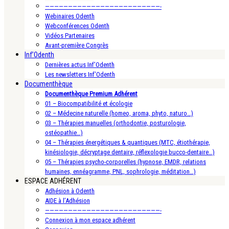
—————————————————————————-
Webinaires Odenth
Webconférences Odenth
Vidéos Partenaires
Avant-première Congrès
Inf’Odenth
Dernières actus Inf’Odenth
Les newsletters Inf’Odenth
Documenthèque
Documenthèque Premium Adhérent
01 – Biocompatibilité et écologie
02 – Médecine naturelle (homeo, aroma, phyto, naturo…)
03 – Thérapies manuelles (orthodontie, posturologie,
ostéopathie…)
04 – Thérapies énergétiques & quantiques (MTC, étiothérapie,
kinésiologie, décryptage dentaire, réflexologie bucco-dentaire…)
05 – Thérapies psycho-corporelles (hypnose, EMDR, relations
humaines, ennéagramme, PNL, sophrologie, méditation…)
ESPACE ADHÉRENT
Adhésion à Odenth
AIDE à l’Adhésion
—————————————————————————-
Connexion à mon espace adhérent