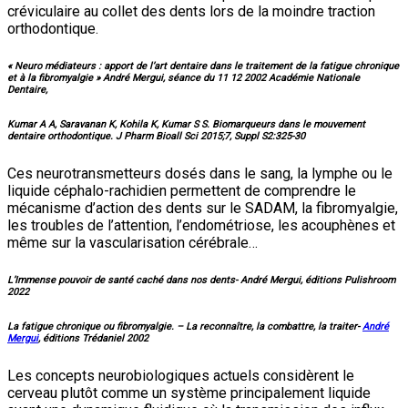
créviculaire au collet des dents lors de la moindre traction
orthodontique.
« Neuro médiateurs : apport de l’art dentaire dans le traitement de la fatigue chronique
et à la fibromyalgie » André Mergui, séance du 11 12 2002 Académie Nationale
Dentaire,
Kumar A A, Saravanan K, Kohila K, Kumar S S. Biomarqueurs dans le mouvement
dentaire orthodontique. J Pharm Bioall Sci 2015;7, Suppl S2:325-30
Ces neurotransmetteurs dosés dans le sang, la lymphe ou le
liquide céphalo-rachidien permettent de comprendre le
mécanisme d’action des dents sur le SADAM, la fibromyalgie,
les troubles de l’attention, l’endométriose, les acouphènes et
même sur la vascularisation cérébrale…
L’Immense pouvoir de santé caché dans nos dents- André Mergui, éditions Pulishroom
2022
La fatigue chronique ou fibromyalgie. – La reconnaître, la combattre, la traiter-
André
Mergui
, éditions Trédaniel 2002
Les concepts neurobiologiques actuels considèrent le
cerveau plutôt comme un système principalement liquide