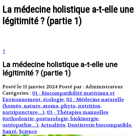
La médecine holistique a-t-elle une
légitimité ? (partie 1)
1
La médecine holistique a-t-elle une
légitimité ? (partie 1)
Posté le 11 janvier 2024
Posté par : Administrateur
Catégories :
01 - Biocompatibilité matériaux et
Environnement, écologie
,
02 - Médecine naturelle
(homéo, naturo, aroma, phyto, nutrition,
nutripuncture…)
,
03 - Thérapies manuelles
(orthodontie, posturologie, biokinergie,
ostéopathie…)
,
Actualités
,
Dentisterie biocompatible
,
Santé
,
Science