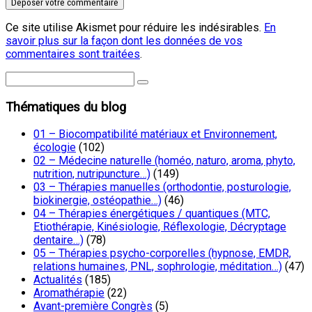
Ce site utilise Akismet pour réduire les indésirables.
En
savoir plus sur la façon dont les données de vos
commentaires sont traitées
.
Thématiques du blog
01 – Biocompatibilité matériaux et Environnement,
écologie
(102)
02 – Médecine naturelle (homéo, naturo, aroma, phyto,
nutrition, nutripuncture…)
(149)
03 – Thérapies manuelles (orthodontie, posturologie,
biokinergie, ostéopathie…)
(46)
04 – Thérapies énergétiques / quantiques (MTC,
Etiothérapie, Kinésiologie, Réflexologie, Décryptage
dentaire…)
(78)
05 – Thérapies psycho-corporelles (hypnose, EMDR,
relations humaines, PNL, sophrologie, méditation…)
(47)
Actualités
(185)
Aromathérapie
(22)
Avant-première Congrès
(5)