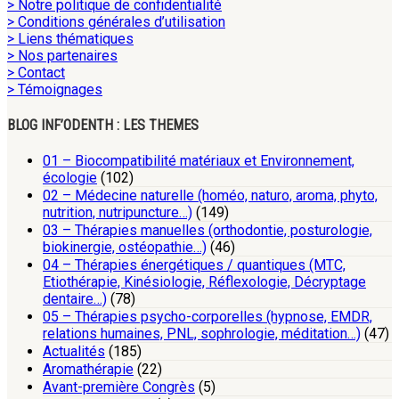
> Notre politique de confidentialité
> Conditions générales d’utilisation
> Liens thématiques
> Nos partenaires
> Contact
> Témoignages
BLOG INF’ODENTH : LES THEMES
01 – Biocompatibilité matériaux et Environnement,
écologie
(102)
02 – Médecine naturelle (homéo, naturo, aroma, phyto,
nutrition, nutripuncture…)
(149)
03 – Thérapies manuelles (orthodontie, posturologie,
biokinergie, ostéopathie…)
(46)
04 – Thérapies énergétiques / quantiques (MTC,
Etiothérapie, Kinésiologie, Réflexologie, Décryptage
dentaire…)
(78)
05 – Thérapies psycho-corporelles (hypnose, EMDR,
relations humaines, PNL, sophrologie, méditation…)
(47)
Actualités
(185)
Aromathérapie
(22)
Avant-première Congrès
(5)