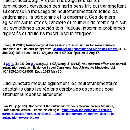
L’acupuncture, agit via ses fines aiguilles sur les
terminaisons nerveuses des nerfs sensitifs qui transmettent
au cerveau un message de neurotransmetteurs telles les
endorphines, la sérotonine et la dopamine. Ces derniers
agissent sur le stress, l’anxiété et l’humeur de même que sur
les symptômes associés tels : fatigue, insomnie, problèmes
digestifs et douleurs musculosquelettiques.
Cheng. K (2013) Neurobiological mechanisms of acupuncture for some common
illnesses: a clinician’s perspective.
Journal of Acupuncture and Meridian Studies.
2014
Jun;7(3):105-14. doi: 10.1016/j.jams.2013.07.008. Epub 2013 Aug 17.
Li
QQ
1
, Shi GX , Xu
Q
, Wang J,Liu CZ, Wang LP (2013). Acupuncture effect and central
autonomic regulation. Evidence Based Complementary Alternative Medecine, doi:
10.1155/2013/267959. Epub 2013 May 26.
L’acupuncture module également les neurotransmetteurs
adaptatifs dans les régions cérébrales associées pour
atténuer la réponse autonome.
Low, Philip (2021). Overview of the autonomic Nervous System. Mercs Manuals,
Professional version. Disponible en ligne:
https://www.merckmanuals.com/en-
ca/professional/neurologic-disorders/autonomic-nervous-system/overview-of-the-
autonomic-nervous-system