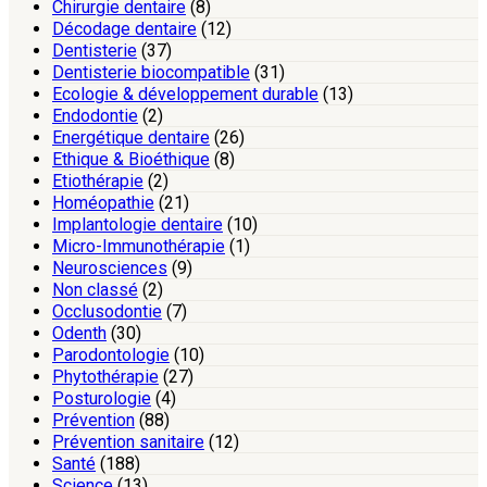
Chirurgie dentaire
(8)
Décodage dentaire
(12)
Dentisterie
(37)
Dentisterie biocompatible
(31)
Ecologie & développement durable
(13)
Endodontie
(2)
Energétique dentaire
(26)
Ethique & Bioéthique
(8)
Etiothérapie
(2)
Homéopathie
(21)
Implantologie dentaire
(10)
Micro-Immunothérapie
(1)
Neurosciences
(9)
Non classé
(2)
Occlusodontie
(7)
Odenth
(30)
Parodontologie
(10)
Phytothérapie
(27)
Posturologie
(4)
Prévention
(88)
Prévention sanitaire
(12)
Santé
(188)
Science
(13)