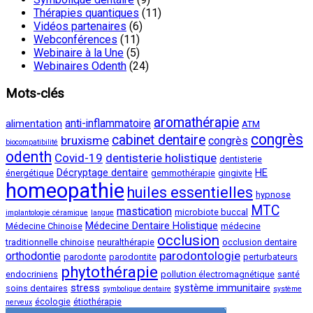
Thérapies quantiques
(11)
Vidéos partenaires
(6)
Webconférences
(11)
Webinaire à la Une
(5)
Webinaires Odenth
(24)
Mots-clés
aromathérapie
anti-inflammatoire
alimentation
ATM
congrès
cabinet dentaire
bruxisme
congrès
biocompatibilité
odenth
Covid-19
dentisterie holistique
dentisterie
Décryptage dentaire
HE
énergétique
gemmothérapie
gingivite
homeopathie
huiles essentielles
hypnose
MTC
mastication
microbiote buccal
implantologie céramique
langue
Médecine Dentaire Holistique
Médecine Chinoise
médecine
occlusion
traditionnelle chinoise
neuralthérapie
occlusion dentaire
parodontologie
orthodontie
parodonte
parodontite
perturbateurs
phytothérapie
endocriniens
pollution électromagnétique
santé
stress
système immunitaire
soins dentaires
symbolique dentaire
système
écologie
étiothérapie
nerveux