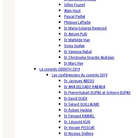
Gilles Fournil
Alain Huot
Pascal Paillet
Philippe Laffaille
Dr Marie-Solange Raymond
Dr Antony Pulli
Dr Mathilde Vian
Sonia Spelen
Dr Vanessa Nabal
Dr Christophe Girardin Andréani
Dr Marc Hay
Le congrès ODENTH 2019
Les conférenciers du congrès 2019
Dr Jacques ABEGG
Dr ANA DELGADO RABADA
Dr Pierre-Hubert DUPAS et Grégory DUPAS
Dr David GUEX
Dr Gérard GUILLAUME
Dr Robert Heckler
Dr Fernand KIMMEL
Dr. Léopold KUN
Dr Vincent PISSOAT
Dr Nicolas Stelling