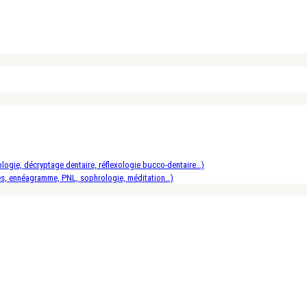
logie, décryptage dentaire, réflexologie bucco-dentaire…)
es, ennéagramme, PNL, sophrologie, méditation…)