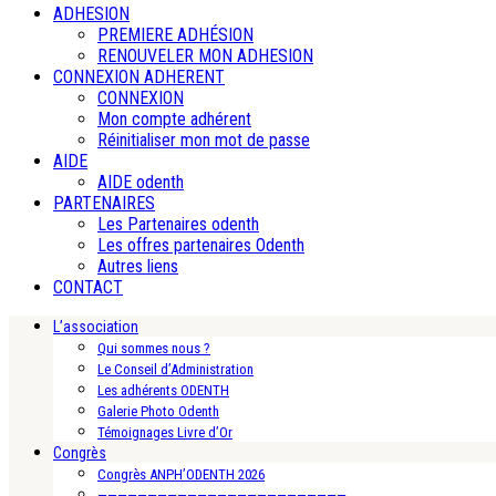
ADHESION
PREMIERE ADHÉSION
RENOUVELER MON ADHESION
CONNEXION ADHERENT
CONNEXION
Mon compte adhérent
Réinitialiser mon mot de passe
AIDE
AIDE odenth
PARTENAIRES
Les Partenaires odenth
Les offres partenaires Odenth
Autres liens
CONTACT
L’association
Qui sommes nous ?
Le Conseil d’Administration
Les adhérents ODENTH
Galerie Photo Odenth
Témoignages Livre d’Or
Congrès
Congrès ANPH’ODENTH 2026
—————————————————————————-