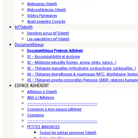
Webinaires Odenth
Webconférences Odenth
Vidéos Partenaires
Avant-première Congrès
Inf’Odenth
Dernières actus Inf’Odenth
Les newsletters Inf’Odenth
Documenthèque
Documenthèque Premium Adhérent
01 – Biocompatibilité et écologie
02 – Médecine naturelle (homeo, aroma, phyto, naturo…)
03 – Thérapies manuelles (orthodontie, posturologie, ostéopathie…)
04 – Thérapies énergétiques & quantiques (MTC, étiothérapie, kinésio
05 – Thérapies psycho-corporelles (hypnose, EMDR, relations humain
ESPACE ADHÉRENT
Adhésion à Odenth
AIDE à l’Adhésion
—————————————————————————-
Connexion à mon espace adhérent
Connexion
—————————————————————————-
PETITES ANNONCES
Toutes les petites annonces Odenth