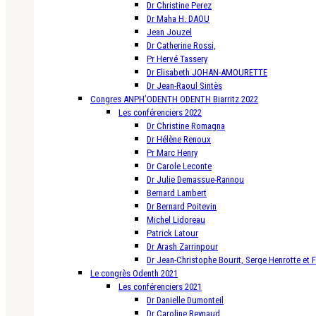
Dr Christine Perez
Dr Maha H. DAOU
Jean Jouzel
Dr Catherine Rossi,
Pr Hervé Tassery
Dr Elisabeth JOHAN-AMOURETTE
Dr Jean-Raoul Sintès
Congres ANPH’ODENTH ODENTH Biarritz 2022
Les conférenciers 2022
Dr Christine Romagna
Dr Hélène Renoux
Pr Marc Henry
Dr Carole Leconte
Dr Julie Demassue-Rannou
Bernard Lambert
Dr Bernard Poitevin
Michel Lidoreau
Patrick Latour
Dr Arash Zarrinpour
Dr Jean-Christophe Bourit, Serge Henrotte et 
Le congrès Odenth 2021
Les conférenciers 2021
Dr Danielle Dumonteil
Dr Caroline Reynaud