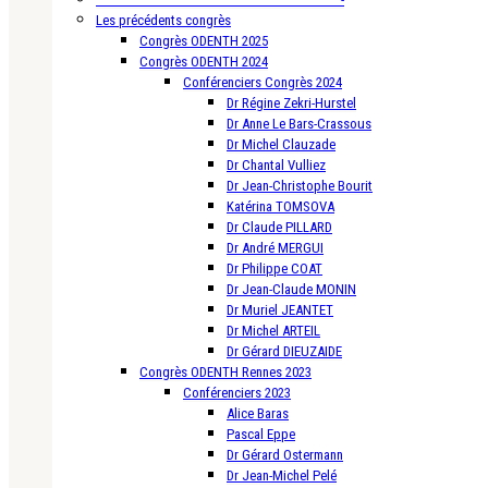
Les précédents congrès
Congrès ODENTH 2025
Congrès ODENTH 2024
Conférenciers Congrès 2024
Dr Régine Zekri-Hurstel
Dr Anne Le Bars-Crassous
Dr Michel Clauzade
Dr Chantal Vulliez
Dr Jean-Christophe Bourit
Katérina TOMSOVA
Dr Claude PILLARD
Dr André MERGUI
Dr Philippe COAT
Dr Jean-Claude MONIN
Dr Muriel JEANTET
Dr Michel ARTEIL
Dr Gérard DIEUZAIDE
Congrès ODENTH Rennes 2023
Conférenciers 2023
Alice Baras
Pascal Eppe
Dr Gérard Ostermann
Dr Jean-Michel Pelé