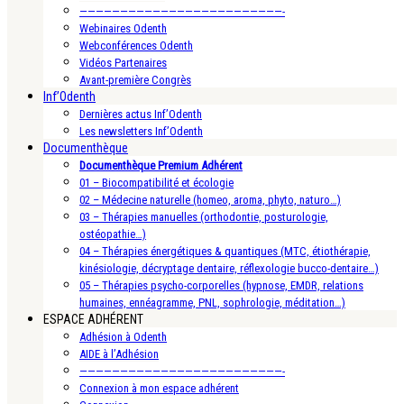
—————————————————————————-
Webinaires Odenth
Webconférences Odenth
Vidéos Partenaires
Avant-première Congrès
Inf’Odenth
Dernières actus Inf’Odenth
Les newsletters Inf’Odenth
Documenthèque
Documenthèque Premium Adhérent
01 – Biocompatibilité et écologie
02 – Médecine naturelle (homeo, aroma, phyto, naturo…)
03 – Thérapies manuelles (orthodontie, posturologie,
ostéopathie…)
04 – Thérapies énergétiques & quantiques (MTC, étiothérapie,
kinésiologie, décryptage dentaire, réflexologie bucco-dentaire…)
05 – Thérapies psycho-corporelles (hypnose, EMDR, relations
humaines, ennéagramme, PNL, sophrologie, méditation…)
ESPACE ADHÉRENT
Adhésion à Odenth
AIDE à l’Adhésion
—————————————————————————-
Connexion à mon espace adhérent