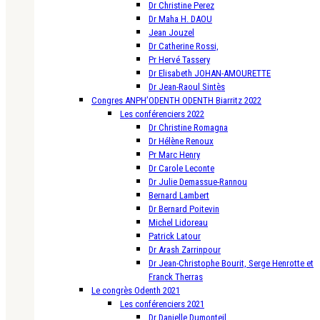
Dr Christine Perez
Dr Maha H. DAOU
Jean Jouzel
Dr Catherine Rossi,
Pr Hervé Tassery
Dr Elisabeth JOHAN-AMOURETTE
Dr Jean-Raoul Sintès
Congres ANPH’ODENTH ODENTH Biarritz 2022
Les conférenciers 2022
Dr Christine Romagna
Dr Hélène Renoux
Pr Marc Henry
Dr Carole Leconte
Dr Julie Demassue-Rannou
Bernard Lambert
Dr Bernard Poitevin
Michel Lidoreau
Patrick Latour
Dr Arash Zarrinpour
Dr Jean-Christophe Bourit, Serge Henrotte et
Franck Therras
Le congrès Odenth 2021
Les conférenciers 2021
Dr Danielle Dumonteil