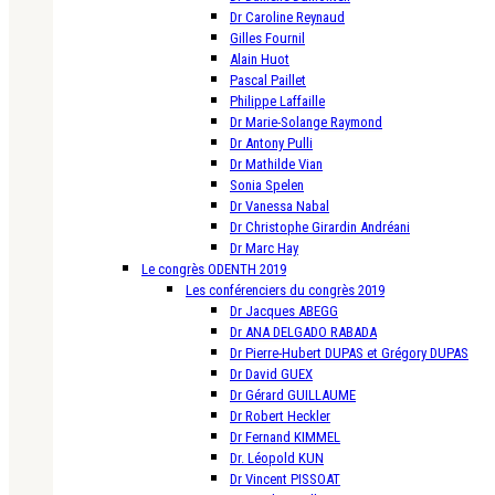
Dr Caroline Reynaud
Gilles Fournil
Alain Huot
Pascal Paillet
Philippe Laffaille
Dr Marie-Solange Raymond
Dr Antony Pulli
Dr Mathilde Vian
Sonia Spelen
Dr Vanessa Nabal
Dr Christophe Girardin Andréani
Dr Marc Hay
Le congrès ODENTH 2019
Les conférenciers du congrès 2019
Dr Jacques ABEGG
Dr ANA DELGADO RABADA
Dr Pierre-Hubert DUPAS et Grégory DUPAS
Dr David GUEX
Dr Gérard GUILLAUME
Dr Robert Heckler
Dr Fernand KIMMEL
Dr. Léopold KUN
Dr Vincent PISSOAT