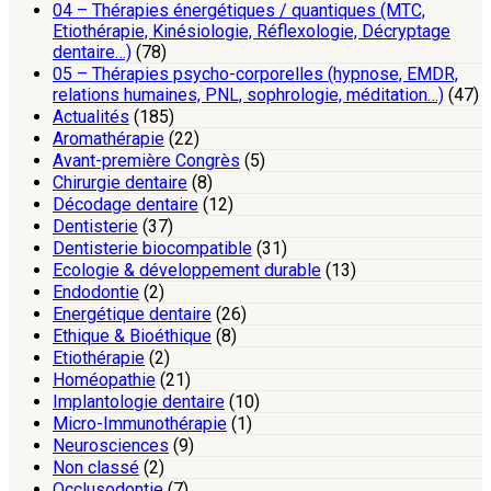
04 – Thérapies énergétiques / quantiques (MTC,
Etiothérapie, Kinésiologie, Réflexologie, Décryptage
dentaire…)
(78)
05 – Thérapies psycho-corporelles (hypnose, EMDR,
relations humaines, PNL, sophrologie, méditation…)
(47)
Actualités
(185)
Aromathérapie
(22)
Avant-première Congrès
(5)
Chirurgie dentaire
(8)
Décodage dentaire
(12)
Dentisterie
(37)
Dentisterie biocompatible
(31)
Ecologie & développement durable
(13)
Endodontie
(2)
Energétique dentaire
(26)
Ethique & Bioéthique
(8)
Etiothérapie
(2)
Homéopathie
(21)
Implantologie dentaire
(10)
Micro-Immunothérapie
(1)
Neurosciences
(9)
Non classé
(2)
Occlusodontie
(7)