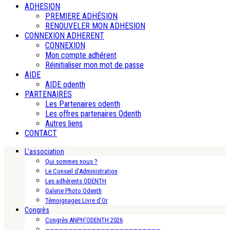
ADHESION
PREMIERE ADHÉSION
RENOUVELER MON ADHESION
CONNEXION ADHERENT
CONNEXION
Mon compte adhérent
Réinitialiser mon mot de passe
AIDE
AIDE odenth
PARTENAIRES
Les Partenaires odenth
Les offres partenaires Odenth
Autres liens
CONTACT
L’association
Qui sommes nous ?
Le Conseil d’Administration
Les adhérents ODENTH
Galerie Photo Odenth
Témoignages Livre d’Or
Congrès
Congrès ANPH’ODENTH 2026
—————————————————————————-