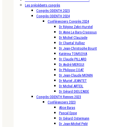
Les précédents congrès
Congrès ODENTH 2025
Congrès ODENTH 2024
Conférenciers Congrès 2024
Dr Régine Zekri-Hurstel
Dr Anne Le Bars-Crassous
Dr Michel Clauzade
Dr Chantal Vulliez
Dr Jean-Christophe Bourit
Katérina TOMSOVA
Dr Claude PILLARD
Dr André MERGUI
Dr Philippe COAT
Dr Jean-Claude MONIN
Dr Muriel JEANTET
Dr Michel ARTEIL
Dr Gérard DIEUZAIDE
Congrès ODENTH Rennes 2023
Conférenciers 2023
Alice Baras
Pascal Eppe
Dr Gérard Ostermann
Dr Jean-Michel Pelé