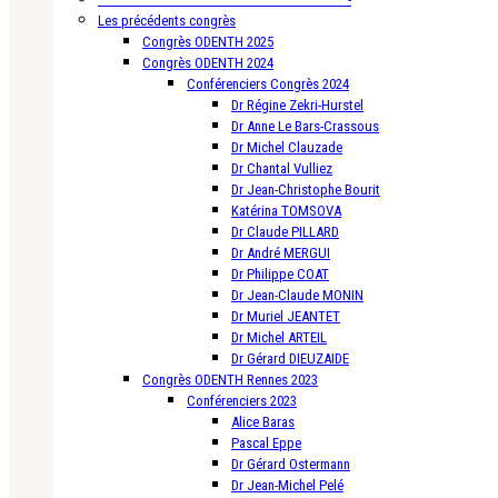
Les précédents congrès
Congrès ODENTH 2025
Congrès ODENTH 2024
Conférenciers Congrès 2024
Dr Régine Zekri-Hurstel
Dr Anne Le Bars-Crassous
Dr Michel Clauzade
Dr Chantal Vulliez
Dr Jean-Christophe Bourit
Katérina TOMSOVA
Dr Claude PILLARD
Dr André MERGUI
Dr Philippe COAT
Dr Jean-Claude MONIN
Dr Muriel JEANTET
Dr Michel ARTEIL
Dr Gérard DIEUZAIDE
Congrès ODENTH Rennes 2023
Conférenciers 2023
Alice Baras
Pascal Eppe
Dr Gérard Ostermann
Dr Jean-Michel Pelé