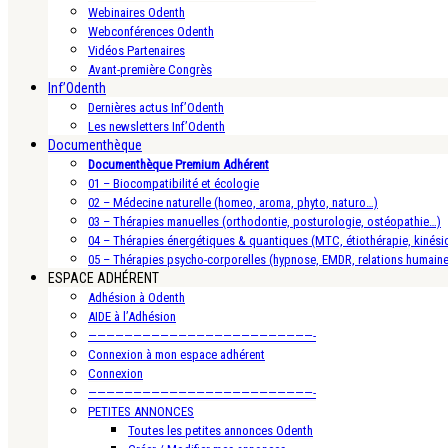
Webinaires Odenth
Webconférences Odenth
Vidéos Partenaires
Avant-première Congrès
Inf’Odenth
Dernières actus Inf’Odenth
Les newsletters Inf’Odenth
Documenthèque
Documenthèque Premium Adhérent
01 – Biocompatibilité et écologie
02 – Médecine naturelle (homeo, aroma, phyto, naturo…)
03 – Thérapies manuelles (orthodontie, posturologie, ostéopathie…)
04 – Thérapies énergétiques & quantiques (MTC, étiothérapie, kinésio
05 – Thérapies psycho-corporelles (hypnose, EMDR, relations humain
ESPACE ADHÉRENT
Adhésion à Odenth
AIDE à l’Adhésion
—————————————————————————-
Connexion à mon espace adhérent
Connexion
—————————————————————————-
PETITES ANNONCES
Toutes les petites annonces Odenth