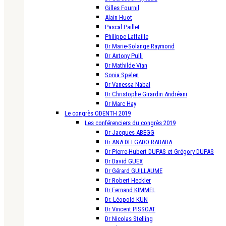
Gilles Fournil
Alain Huot
Pascal Paillet
Philippe Laffaille
Dr Marie-Solange Raymond
Dr Antony Pulli
Dr Mathilde Vian
Sonia Spelen
Dr Vanessa Nabal
Dr Christophe Girardin Andréani
Dr Marc Hay
Le congrès ODENTH 2019
Les conférenciers du congrès 2019
Dr Jacques ABEGG
Dr ANA DELGADO RABADA
Dr Pierre-Hubert DUPAS et Grégory DUPAS
Dr David GUEX
Dr Gérard GUILLAUME
Dr Robert Heckler
Dr Fernand KIMMEL
Dr. Léopold KUN
Dr Vincent PISSOAT
Dr Nicolas Stelling