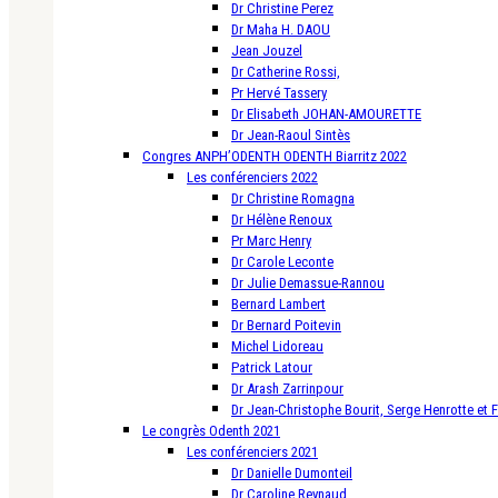
Dr Christine Perez
Dr Maha H. DAOU
Jean Jouzel
Dr Catherine Rossi,
Pr Hervé Tassery
Dr Elisabeth JOHAN-AMOURETTE
Dr Jean-Raoul Sintès
Congres ANPH’ODENTH ODENTH Biarritz 2022
Les conférenciers 2022
Dr Christine Romagna
Dr Hélène Renoux
Pr Marc Henry
Dr Carole Leconte
Dr Julie Demassue-Rannou
Bernard Lambert
Dr Bernard Poitevin
Michel Lidoreau
Patrick Latour
Dr Arash Zarrinpour
Dr Jean-Christophe Bourit, Serge Henrotte et 
Le congrès Odenth 2021
Les conférenciers 2021
Dr Danielle Dumonteil
Dr Caroline Reynaud