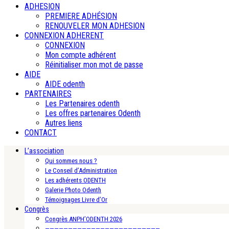
ADHESION
PREMIERE ADHÉSION
RENOUVELER MON ADHESION
CONNEXION ADHERENT
CONNEXION
Mon compte adhérent
Réinitialiser mon mot de passe
AIDE
AIDE odenth
PARTENAIRES
Les Partenaires odenth
Les offres partenaires Odenth
Autres liens
CONTACT
L’association
Qui sommes nous ?
Le Conseil d’Administration
Les adhérents ODENTH
Galerie Photo Odenth
Témoignages Livre d’Or
Congrès
Congrès ANPH’ODENTH 2026
—————————————————————————-