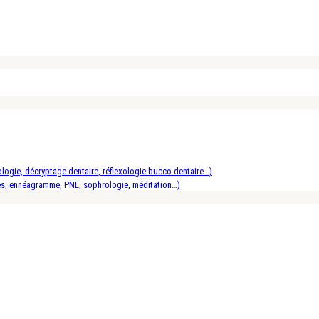
logie, décryptage dentaire, réflexologie bucco-dentaire…)
es, ennéagramme, PNL, sophrologie, méditation…)