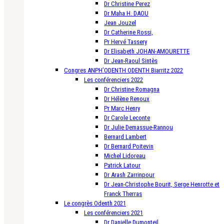
Dr Christine Perez
Dr Maha H. DAOU
Jean Jouzel
Dr Catherine Rossi,
Pr Hervé Tassery
Dr Elisabeth JOHAN-AMOURETTE
Dr Jean-Raoul Sintès
Congres ANPH’ODENTH ODENTH Biarritz 2022
Les conférenciers 2022
Dr Christine Romagna
Dr Hélène Renoux
Pr Marc Henry
Dr Carole Leconte
Dr Julie Demassue-Rannou
Bernard Lambert
Dr Bernard Poitevin
Michel Lidoreau
Patrick Latour
Dr Arash Zarrinpour
Dr Jean-Christophe Bourit, Serge Henrotte et
Franck Therras
Le congrès Odenth 2021
Les conférenciers 2021
Dr Danielle Dumonteil