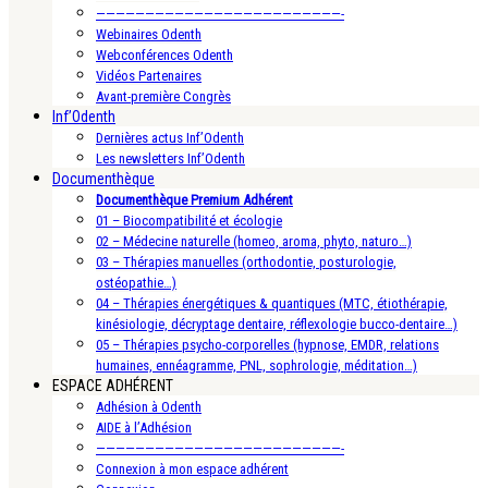
—————————————————————————-
Webinaires Odenth
Webconférences Odenth
Vidéos Partenaires
Avant-première Congrès
Inf’Odenth
Dernières actus Inf’Odenth
Les newsletters Inf’Odenth
Documenthèque
Documenthèque Premium Adhérent
01 – Biocompatibilité et écologie
02 – Médecine naturelle (homeo, aroma, phyto, naturo…)
03 – Thérapies manuelles (orthodontie, posturologie,
ostéopathie…)
04 – Thérapies énergétiques & quantiques (MTC, étiothérapie,
kinésiologie, décryptage dentaire, réflexologie bucco-dentaire…)
05 – Thérapies psycho-corporelles (hypnose, EMDR, relations
humaines, ennéagramme, PNL, sophrologie, méditation…)
ESPACE ADHÉRENT
Adhésion à Odenth
AIDE à l’Adhésion
—————————————————————————-
Connexion à mon espace adhérent