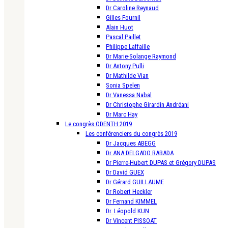
Dr Caroline Reynaud
Gilles Fournil
Alain Huot
Pascal Paillet
Philippe Laffaille
Dr Marie-Solange Raymond
Dr Antony Pulli
Dr Mathilde Vian
Sonia Spelen
Dr Vanessa Nabal
Dr Christophe Girardin Andréani
Dr Marc Hay
Le congrès ODENTH 2019
Les conférenciers du congrès 2019
Dr Jacques ABEGG
Dr ANA DELGADO RABADA
Dr Pierre-Hubert DUPAS et Grégory DUPAS
Dr David GUEX
Dr Gérard GUILLAUME
Dr Robert Heckler
Dr Fernand KIMMEL
Dr. Léopold KUN
Dr Vincent PISSOAT