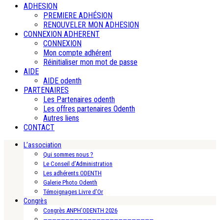
ADHESION
PREMIERE ADHÉSION
RENOUVELER MON ADHESION
CONNEXION ADHERENT
CONNEXION
Mon compte adhérent
Réinitialiser mon mot de passe
AIDE
AIDE odenth
PARTENAIRES
Les Partenaires odenth
Les offres partenaires Odenth
Autres liens
CONTACT
L’association
Qui sommes nous ?
Le Conseil d’Administration
Les adhérents ODENTH
Galerie Photo Odenth
Témoignages Livre d’Or
Congrès
Congrès ANPH’ODENTH 2026
—————————————————————————-