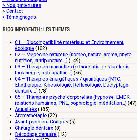
> Nos partenaires
> Contact
> Témoignages
BLOG INF’ODENTH : LES THEMES
01 – Biocompatibilité matériaux et Environnement,
écologie
(102)
02 – Médecine naturelle (homéo, naturo, aroma, phyto,
nutrition, nutripuncture…)
(149)
03 – Thérapies manuelles (orthodontie, posturologie,
biokinergie, ostéopathie…)
(46)
04 – Thérapies énergétiques / quantiques (MTC,
Etiothérapie, Kinésiologie, Réflexologie, Décryptage
dentaire…)
(78)
05 – Thérapies psycho-corporelles (hypnose, EMDR,
relations humaines, PNL, sophrologie, méditation…)
(47)
Actualités
(185)
Aromathérapie
(22)
Avant-première Congrès
(5)
Chirurgie dentaire
(8)
Décodage dentaire
(12)