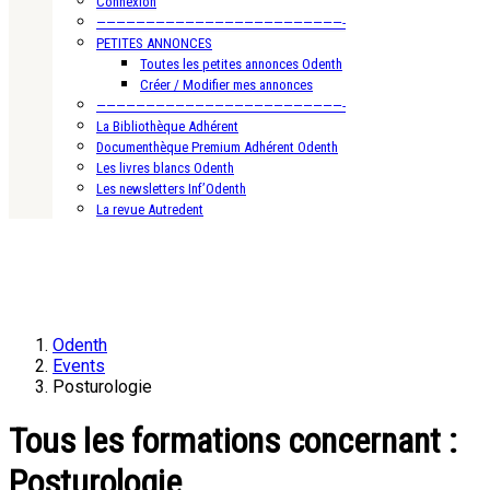
Connexion
—————————————————————————-
PETITES ANNONCES
Toutes les petites annonces Odenth
Créer / Modifier mes annonces
—————————————————————————-
La Bibliothèque Adhérent
Documenthèque Premium Adhérent Odenth
Les livres blancs Odenth
Les newsletters Inf’Odenth
La revue Autredent
Odenth
Events
Posturologie
Tous les formations concernant :
Posturologie