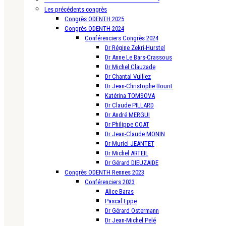
Les précédents congrès
Congrès ODENTH 2025
Congrès ODENTH 2024
Conférenciers Congrès 2024
Dr Régine Zekri-Hurstel
Dr Anne Le Bars-Crassous
Dr Michel Clauzade
Dr Chantal Vulliez
Dr Jean-Christophe Bourit
Katérina TOMSOVA
Dr Claude PILLARD
Dr André MERGUI
Dr Philippe COAT
Dr Jean-Claude MONIN
Dr Muriel JEANTET
Dr Michel ARTEIL
Dr Gérard DIEUZAIDE
Congrès ODENTH Rennes 2023
Conférenciers 2023
Alice Baras
Pascal Eppe
Dr Gérard Ostermann
Dr Jean-Michel Pelé