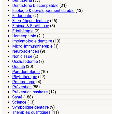
Dentisterie
(37)
Dentisterie biocompatible
(31)
Ecologie & développement durable
(13)
Endodontie
(2)
Energétique dentaire
(26)
Ethique & Bioéthique
(8)
Etiothérapie
(2)
Homéopathie
(21)
Implantologie dentaire
(10)
Micro-Immunothérapie
(1)
Neurosciences
(9)
Non classé
(2)
Occlusodontie
(7)
Odenth
(30)
Parodontologie
(10)
Phytothérapie
(27)
Posturologie
(4)
Prévention
(88)
Prévention sanitaire
(12)
Santé
(188)
Science
(13)
Symbolique dentaire
(9)
Thérapies quantiques
(11)