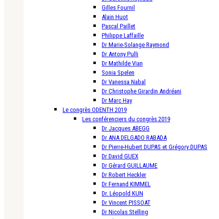
Gilles Fournil
Alain Huot
Pascal Paillet
Philippe Laffaille
Dr Marie-Solange Raymond
Dr Antony Pulli
Dr Mathilde Vian
Sonia Spelen
Dr Vanessa Nabal
Dr Christophe Girardin Andréani
Dr Marc Hay
Le congrès ODENTH 2019
Les conférenciers du congrès 2019
Dr Jacques ABEGG
Dr ANA DELGADO RABADA
Dr Pierre-Hubert DUPAS et Grégory DUPAS
Dr David GUEX
Dr Gérard GUILLAUME
Dr Robert Heckler
Dr Fernand KIMMEL
Dr. Léopold KUN
Dr Vincent PISSOAT
Dr Nicolas Stelling