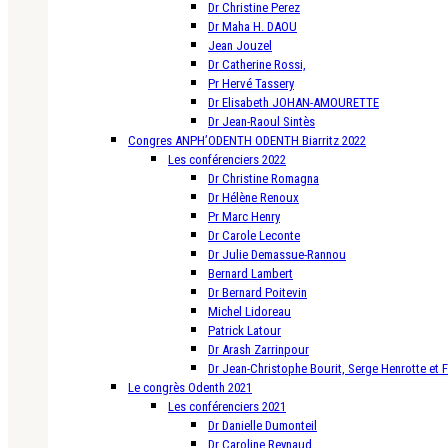
Dr Christine Perez
Dr Maha H. DAOU
Jean Jouzel
Dr Catherine Rossi,
Pr Hervé Tassery
Dr Elisabeth JOHAN-AMOURETTE
Dr Jean-Raoul Sintès
Congres ANPH’ODENTH ODENTH Biarritz 2022
Les conférenciers 2022
Dr Christine Romagna
Dr Hélène Renoux
Pr Marc Henry
Dr Carole Leconte
Dr Julie Demassue-Rannou
Bernard Lambert
Dr Bernard Poitevin
Michel Lidoreau
Patrick Latour
Dr Arash Zarrinpour
Dr Jean-Christophe Bourit, Serge Henrotte et 
Le congrès Odenth 2021
Les conférenciers 2021
Dr Danielle Dumonteil
Dr Caroline Reynaud