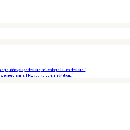
logie, décryptage dentaire, réflexologie bucco-dentaire…)
es, ennéagramme, PNL, sophrologie, méditation…)