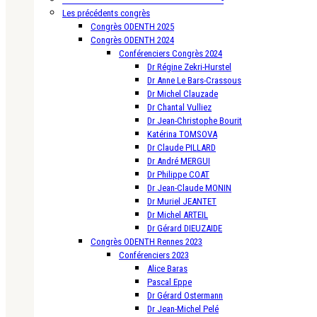
Les précédents congrès
Congrès ODENTH 2025
Congrès ODENTH 2024
Conférenciers Congrès 2024
Dr Régine Zekri-Hurstel
Dr Anne Le Bars-Crassous
Dr Michel Clauzade
Dr Chantal Vulliez
Dr Jean-Christophe Bourit
Katérina TOMSOVA
Dr Claude PILLARD
Dr André MERGUI
Dr Philippe COAT
Dr Jean-Claude MONIN
Dr Muriel JEANTET
Dr Michel ARTEIL
Dr Gérard DIEUZAIDE
Congrès ODENTH Rennes 2023
Conférenciers 2023
Alice Baras
Pascal Eppe
Dr Gérard Ostermann
Dr Jean-Michel Pelé