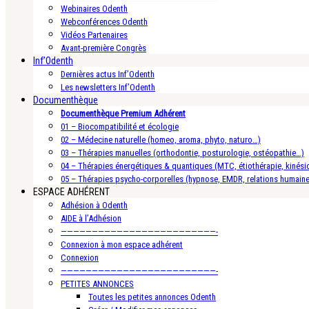
Webinaires Odenth
Webconférences Odenth
Vidéos Partenaires
Avant-première Congrès
Inf’Odenth
Dernières actus Inf’Odenth
Les newsletters Inf’Odenth
Documenthèque
Documenthèque Premium Adhérent
01 – Biocompatibilité et écologie
02 – Médecine naturelle (homeo, aroma, phyto, naturo…)
03 – Thérapies manuelles (orthodontie, posturologie, ostéopathie…)
04 – Thérapies énergétiques & quantiques (MTC, étiothérapie, kinésio
05 – Thérapies psycho-corporelles (hypnose, EMDR, relations humain
ESPACE ADHÉRENT
Adhésion à Odenth
AIDE à l’Adhésion
—————————————————————————-
Connexion à mon espace adhérent
Connexion
—————————————————————————-
PETITES ANNONCES
Toutes les petites annonces Odenth