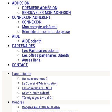
ADHESION
PREMIERE ADHÉSION
RENOUVELER MON ADHESION
CONNEXION ADHERENT
CONNEXION
Mon compte adhérent
Réinitialiser mon mot de passe
AIDE
AIDE odenth
PARTENAIRES
Les Partenaires odenth
Les offres partenaires Odenth
Autres liens
CONTACT
L’association
Qui sommes nous ?
Le Conseil d’Administration
Les adhérents ODENTH
Galerie Photo Odenth
Témoignages Livre d’Or
Congrès
Congrès ANPH’ODENTH 2026
—————————————————————————-