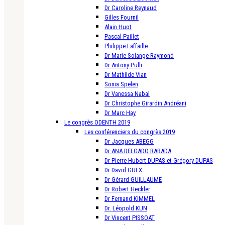
Dr Caroline Reynaud
Gilles Fournil
Alain Huot
Pascal Paillet
Philippe Laffaille
Dr Marie-Solange Raymond
Dr Antony Pulli
Dr Mathilde Vian
Sonia Spelen
Dr Vanessa Nabal
Dr Christophe Girardin Andréani
Dr Marc Hay
Le congrès ODENTH 2019
Les conférenciers du congrès 2019
Dr Jacques ABEGG
Dr ANA DELGADO RABADA
Dr Pierre-Hubert DUPAS et Grégory DUPAS
Dr David GUEX
Dr Gérard GUILLAUME
Dr Robert Heckler
Dr Fernand KIMMEL
Dr. Léopold KUN
Dr Vincent PISSOAT