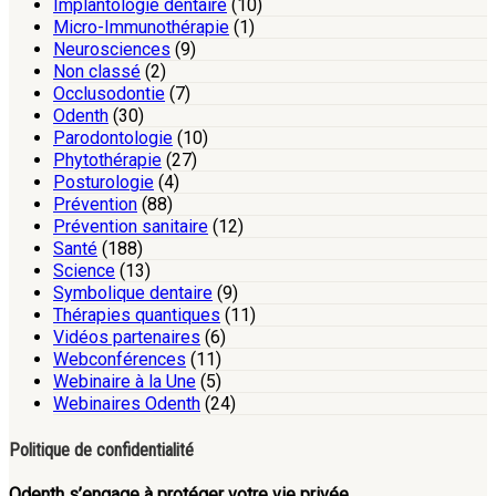
Implantologie dentaire
(10)
Micro-Immunothérapie
(1)
Neurosciences
(9)
Non classé
(2)
Occlusodontie
(7)
Odenth
(30)
Parodontologie
(10)
Phytothérapie
(27)
Posturologie
(4)
Prévention
(88)
Prévention sanitaire
(12)
Santé
(188)
Science
(13)
Symbolique dentaire
(9)
Thérapies quantiques
(11)
Vidéos partenaires
(6)
Webconférences
(11)
Webinaire à la Une
(5)
Webinaires Odenth
(24)
Politique de confidentialité
Odenth s’engage à protéger votre vie privée.