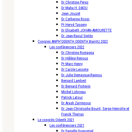
Dr Christine Perez
Dr Maha H. DAOU
Jean Jouzel
Dr Catherine Rossi,
Pr Hervé Tassery
Dr Elisabeth JOHAN-AMOURETTE
Dr Jean-Raoul Sintès
Congres ANPH’ODENTH ODENTH Biarritz 2022
Les conférenciers 2022
Dr Christine Romagna
Dr Hélène Renoux
Pr Marc Henry
Dr Carole Leconte
Dr Julie Demassue-Rannou
Bernard Lambert
Dr Bernard Poitevin
Michel Lidoreau
Patrick Latour
Dr Arash Zarrinpour
Dr Jean-Christophe Bourit, Serge Henrotte et
Franck Therras
Le congrès Odenth 2021
Les conférenciers 2021
Dr Danielle Dumonteil