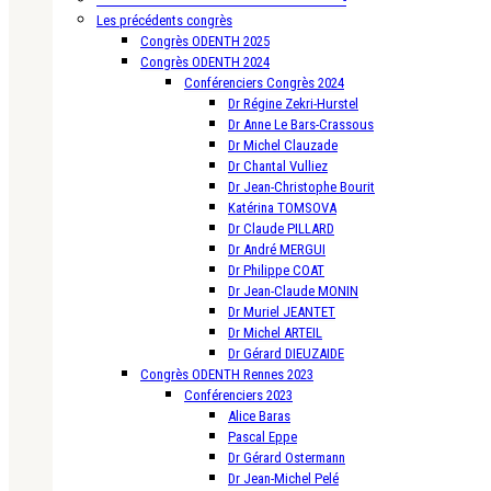
Les précédents congrès
Congrès ODENTH 2025
Congrès ODENTH 2024
Conférenciers Congrès 2024
Dr Régine Zekri-Hurstel
Dr Anne Le Bars-Crassous
Dr Michel Clauzade
Dr Chantal Vulliez
Dr Jean-Christophe Bourit
Katérina TOMSOVA
Dr Claude PILLARD
Dr André MERGUI
Dr Philippe COAT
Dr Jean-Claude MONIN
Dr Muriel JEANTET
Dr Michel ARTEIL
Dr Gérard DIEUZAIDE
Congrès ODENTH Rennes 2023
Conférenciers 2023
Alice Baras
Pascal Eppe
Dr Gérard Ostermann
Dr Jean-Michel Pelé