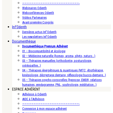
—————————————————————————-
Webinaires Odenth
Webconférences Odenth
Vidéos Partenaires
Avant-première Congrès
Inf’Odenth
Dernières actus Inf’Odenth
Les newsletters Inf’Odenth
Documenthèque
Documenthèque Premium Adhérent
01 – Biocompatibilité et écologie
02 – Médecine naturelle (homeo, aroma, phyto, naturo…)
03 – Thérapies manuelles (orthodontie, posturologie,
ostéopathie…)
04 – Thérapies énergétiques & quantiques (MTC, étiothérapie,
kinésiologie, décryptage dentaire, réflexologie bucco-dentaire…)
05 – Thérapies psycho-corporelles (hypnose, EMDR, relations
humaines, ennéagramme, PNL, sophrologie, méditation…)
ESPACE ADHÉRENT
Adhésion à Odenth
AIDE à l’Adhésion
—————————————————————————-
Connexion à mon espace adhérent