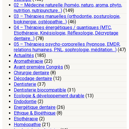
02 – Médecine naturelle (homéo, naturo, aroma, phyto,
nutrition, nutripuncture…)
(149)
03 – Thérapies manuelles (orthodontie, posturologie,
biokinergie, ostéopathie…)
(46)
04 – Thérapies énergétiques / quantiques (MTC,
Etiothérapie, Kinésiologie, Réflexologie, Décryptage
dentaire…)
(78)
05 – Thérapies psycho-corporelles (hypnose, EMDR,
relations humaines, PNL, sophrologie, méditation…)
(47)
Actualités
(185)
Aromathérapie
(22)
Avant-première Congrès
(5)
Chirurgie dentaire
(8)
Décodage dentaire
(12)
Dentisterie
(37)
Dentisterie biocompatible
(31)
Ecologie & développement durable
(13)
Endodontie
(2)
Energétique dentaire
(26)
Ethique & Bioéthique
(8)
Etiothérapie
(2)
Homéopathie
(21)