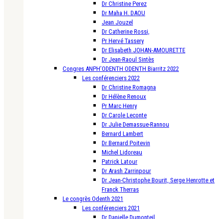
Dr Christine Perez
Dr Maha H. DAOU
Jean Jouzel
Dr Catherine Rossi,
Pr Hervé Tassery
Dr Elisabeth JOHAN-AMOURETTE
Dr Jean-Raoul Sintès
Congres ANPH’ODENTH ODENTH Biarritz 2022
Les conférenciers 2022
Dr Christine Romagna
Dr Hélène Renoux
Pr Marc Henry
Dr Carole Leconte
Dr Julie Demassue-Rannou
Bernard Lambert
Dr Bernard Poitevin
Michel Lidoreau
Patrick Latour
Dr Arash Zarrinpour
Dr Jean-Christophe Bourit, Serge Henrotte et
Franck Therras
Le congrès Odenth 2021
Les conférenciers 2021
Dr Danielle Dumonteil