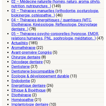
02 – Médecine naturelle (homéo, naturo, aroma, phyto,
nutrition, nutripuncture…)
(149)
03 – Thérapies manuelles (orthodontie, posturologie,
biokinergie, ostéopathie…)
(46)
04 – Thérapies énergétiques / quantiques (MTC,
Etiothérapie, Kinésiologie, Réflexologie, Décryptage
dentaire…)
(78)
05 – Thérapies psycho-corporelles (hypnose, EMDR,
relations humaines, PNL, sophrologie, méditation…)
(47)
Actualités
(185)
Aromathérapie
(22)
Avant-première Congrès
(5)
Chirurgie dentaire
(8)
Décodage dentaire
(12)
Dentisterie
(37)
Dentisterie biocompatible
(31)
Ecologie & développement durable
(13)
Endodontie
(2)
Energétique dentaire
(26)
Ethique & Bioéthique
(8)
Etiothérapie
(2)
Homéopathie
(21)
Implantologie dentaire
(10)