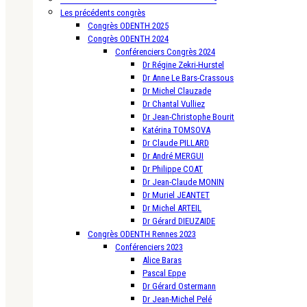
Les précédents congrès
Congrès ODENTH 2025
Congrès ODENTH 2024
Conférenciers Congrès 2024
Dr Régine Zekri-Hurstel
Dr Anne Le Bars-Crassous
Dr Michel Clauzade
Dr Chantal Vulliez
Dr Jean-Christophe Bourit
Katérina TOMSOVA
Dr Claude PILLARD
Dr André MERGUI
Dr Philippe COAT
Dr Jean-Claude MONIN
Dr Muriel JEANTET
Dr Michel ARTEIL
Dr Gérard DIEUZAIDE
Congrès ODENTH Rennes 2023
Conférenciers 2023
Alice Baras
Pascal Eppe
Dr Gérard Ostermann
Dr Jean-Michel Pelé