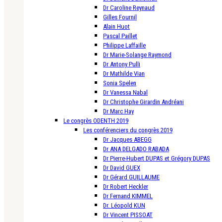
Dr Caroline Reynaud
Gilles Fournil
Alain Huot
Pascal Paillet
Philippe Laffaille
Dr Marie-Solange Raymond
Dr Antony Pulli
Dr Mathilde Vian
Sonia Spelen
Dr Vanessa Nabal
Dr Christophe Girardin Andréani
Dr Marc Hay
Le congrès ODENTH 2019
Les conférenciers du congrès 2019
Dr Jacques ABEGG
Dr ANA DELGADO RABADA
Dr Pierre-Hubert DUPAS et Grégory DUPAS
Dr David GUEX
Dr Gérard GUILLAUME
Dr Robert Heckler
Dr Fernand KIMMEL
Dr. Léopold KUN
Dr Vincent PISSOAT