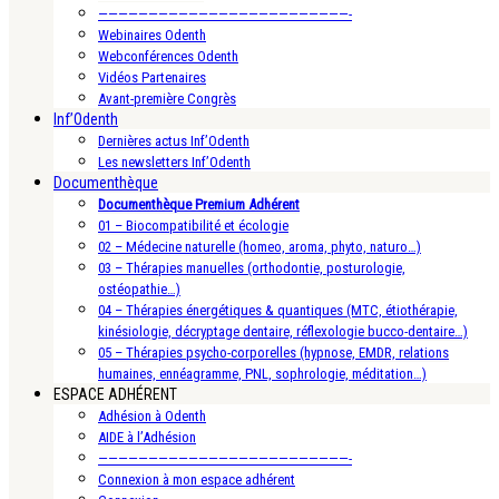
—————————————————————————-
Webinaires Odenth
Webconférences Odenth
Vidéos Partenaires
Avant-première Congrès
Inf’Odenth
Dernières actus Inf’Odenth
Les newsletters Inf’Odenth
Documenthèque
Documenthèque Premium Adhérent
01 – Biocompatibilité et écologie
02 – Médecine naturelle (homeo, aroma, phyto, naturo…)
03 – Thérapies manuelles (orthodontie, posturologie,
ostéopathie…)
04 – Thérapies énergétiques & quantiques (MTC, étiothérapie,
kinésiologie, décryptage dentaire, réflexologie bucco-dentaire…)
05 – Thérapies psycho-corporelles (hypnose, EMDR, relations
humaines, ennéagramme, PNL, sophrologie, méditation…)
ESPACE ADHÉRENT
Adhésion à Odenth
AIDE à l’Adhésion
—————————————————————————-
Connexion à mon espace adhérent