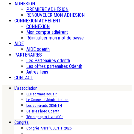
ADHESION
PREMIERE ADHÉSION
RENOUVELER MON ADHESION
CONNEXION ADHERENT
CONNEXION
Mon compte adhérent
Réinitialiser mon mot de passe
AIDE
AIDE odenth
PARTENAIRES
Les Partenaires odenth
Les offres partenaires Odenth
Autres liens
CONTACT
L’association
Qui sommes nous ?
Le Conseil d’Administration
Les adhérents ODENTH
Galerie Photo Odenth
Témoignages Livre d’Or
Congrès
Congrès ANPH’ODENTH 2026
—————————————————————————-