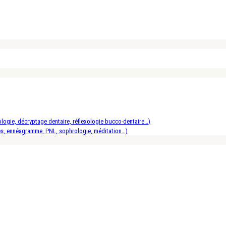
logie, décryptage dentaire, réflexologie bucco-dentaire…)
es, ennéagramme, PNL, sophrologie, méditation…)