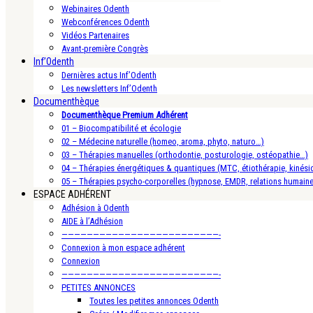
Webinaires Odenth
Webconférences Odenth
Vidéos Partenaires
Avant-première Congrès
Inf’Odenth
Dernières actus Inf’Odenth
Les newsletters Inf’Odenth
Documenthèque
Documenthèque Premium Adhérent
01 – Biocompatibilité et écologie
02 – Médecine naturelle (homeo, aroma, phyto, naturo…)
03 – Thérapies manuelles (orthodontie, posturologie, ostéopathie…)
04 – Thérapies énergétiques & quantiques (MTC, étiothérapie, kinésio
05 – Thérapies psycho-corporelles (hypnose, EMDR, relations humain
ESPACE ADHÉRENT
Adhésion à Odenth
AIDE à l’Adhésion
—————————————————————————-
Connexion à mon espace adhérent
Connexion
—————————————————————————-
PETITES ANNONCES
Toutes les petites annonces Odenth