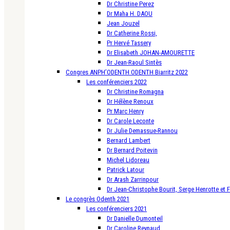
Dr Christine Perez
Dr Maha H. DAOU
Jean Jouzel
Dr Catherine Rossi,
Pr Hervé Tassery
Dr Elisabeth JOHAN-AMOURETTE
Dr Jean-Raoul Sintès
Congres ANPH’ODENTH ODENTH Biarritz 2022
Les conférenciers 2022
Dr Christine Romagna
Dr Hélène Renoux
Pr Marc Henry
Dr Carole Leconte
Dr Julie Demassue-Rannou
Bernard Lambert
Dr Bernard Poitevin
Michel Lidoreau
Patrick Latour
Dr Arash Zarrinpour
Dr Jean-Christophe Bourit, Serge Henrotte et 
Le congrès Odenth 2021
Les conférenciers 2021
Dr Danielle Dumonteil
Dr Caroline Reynaud