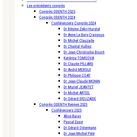
Les précédents congrès
Congrès ODENTH 2025
Congrès ODENTH 2024
Conférenciers Congrès 2024
Dr Régine Zekri-Hurstel
Dr Anne Le Bars-Crassous
Dr Michel Clauzade
Dr Chantal Vulliez
Dr Jean-Christophe Bourit
Katérina TOMSOVA
Dr Claude PILLARD
Dr André MERGUI
Dr Philippe COAT
Dr Jean-Claude MONIN
Dr Muriel JEANTET
Dr Michel ARTEIL
Dr Gérard DIEUZAIDE
Congrès ODENTH Rennes 2023
Conférenciers 2023
Alice Baras
Pascal Eppe
Dr Gérard Ostermann
Dr Jean-Michel Pelé