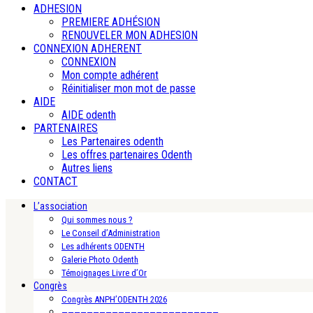
ADHESION
PREMIERE ADHÉSION
RENOUVELER MON ADHESION
CONNEXION ADHERENT
CONNEXION
Mon compte adhérent
Réinitialiser mon mot de passe
AIDE
AIDE odenth
PARTENAIRES
Les Partenaires odenth
Les offres partenaires Odenth
Autres liens
CONTACT
L’association
Qui sommes nous ?
Le Conseil d’Administration
Les adhérents ODENTH
Galerie Photo Odenth
Témoignages Livre d’Or
Congrès
Congrès ANPH’ODENTH 2026
—————————————————————————-