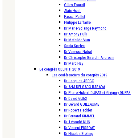
Gilles Fournil
Alain Huot
Pascal Paillet
Philippe Laffaille
Dr Marie-Solange Raymond
Dr Antony Pulli
Dr Mathilde Vian
Sonia Spelen
Dr Vanessa Nabal
Dr Christophe Girardin Andréani
Dr Marc Hay
Le congrès ODENTH 2019
Les conférenciers du congrès 2019
Dr Jacques ABEGG
Dr ANA DELGADO RABADA
Dr Pierre-Hubert DUPAS et Grégory DUPAS
Dr David GUEX
Dr Gérard GUILLAUME
Dr Robert Heckler
Dr Fernand KIMMEL
Dr. Léopold KUN
Dr Vincent PISSOAT
Dr Nicolas Stelling