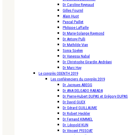
Dr Caroline Reynaud
Gilles Fournil
Alain Huot
Pascal Paillet
Philippe Laffaille
Dr Marie-Solange Raymond
Dr Antony Pulli
Dr Mathilde Vian
Sonia Spelen
Dr Vanessa Nabal
Dr Christophe Girardin Andréani
Dr Marc Hay
Le congrès ODENTH 2019
Les conférenciers du congrès 2019
Dr Jacques ABEGG
Dr ANA DELGADO RABADA
Dr Pierre-Hubert DUPAS et Grégory DUPAS
Dr David GUEX
Dr Gérard GUILLAUME
Dr Robert Heckler
Dr Fernand KIMMEL
Dr. Léopold KUN
Dr Vincent PISSOAT