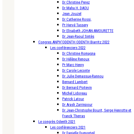
Dr Christine Perez
Dr Maha H. DAOU
Jean Jouzel
Dr Catherine Rossi,
Pr Hervé Tassery
Dr Elisabeth JOHAN-AMOURETTE
Dr Jean-Raoul Sintès
Congres ANPH’ODENTH ODENTH Biarritz 2022
Les conférenciers 2022
Dr Christine Romagna
Dr Hélène Renoux
Pr Marc Henry
Dr Carole Leconte
Dr Julie Demassue-Rannou
Bernard Lambert
Dr Bernard Poitevin
Michel Lidoreau
Patrick Latour
Dr Arash Zarrinpour
Dr Jean-Christophe Bourit, Serge Henrotte et
Franck Therras
Le congrès Odenth 2021
Les conférenciers 2021
Dr Danielle Dumonteil