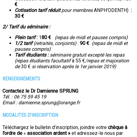
€
Cotisation
tarif réduit
pour
membres
ANPH’ODENTH)
:
30 €
2/ Tarif du séminaire :
Plein tarif
:
1
80 €
(repas de midi et pauses compris)
1/2 tarif
(retraités, conjoints)
:
90 €
(repas de midi et
pauses compris)
Tarif étudiants
:
séminaire
gratuit excepté les repas
(
repas étudiants facultatif
à 55 €
/repas et majoration
de
30 €
si réservation après le 1er janvier 2019)
RENSEIGNEMENTS
Contactez le Dr Damienne SPRUNG
Tél. : 06 75 59 45 19
Email : damienne.sprung@orange.fr
MODALITES D’INSCRIPTION
Téléchargez le bulletin d’inscription, joindre votre
chèque à
l’ordre de
«
association ardent »
et adressez-le nous par