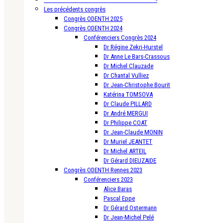
Les précédents congrès
Congrès ODENTH 2025
Congrès ODENTH 2024
Conférenciers Congrès 2024
Dr Régine Zekri-Hurstel
Dr Anne Le Bars-Crassous
Dr Michel Clauzade
Dr Chantal Vulliez
Dr Jean-Christophe Bourit
Katérina TOMSOVA
Dr Claude PILLARD
Dr André MERGUI
Dr Philippe COAT
Dr Jean-Claude MONIN
Dr Muriel JEANTET
Dr Michel ARTEIL
Dr Gérard DIEUZAIDE
Congrès ODENTH Rennes 2023
Conférenciers 2023
Alice Baras
Pascal Eppe
Dr Gérard Ostermann
Dr Jean-Michel Pelé