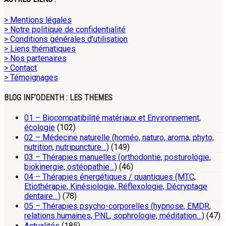
> Mentions légales
> Notre politique de confidentialité
> Conditions générales d’utilisation
> Liens thématiques
> Nos partenaires
> Contact
> Témoignages
BLOG INF’ODENTH : LES THEMES
01 – Biocompatibilité matériaux et Environnement,
écologie
(102)
02 – Médecine naturelle (homéo, naturo, aroma, phyto,
nutrition, nutripuncture…)
(149)
03 – Thérapies manuelles (orthodontie, posturologie,
biokinergie, ostéopathie…)
(46)
04 – Thérapies énergétiques / quantiques (MTC,
Etiothérapie, Kinésiologie, Réflexologie, Décryptage
dentaire…)
(78)
05 – Thérapies psycho-corporelles (hypnose, EMDR,
relations humaines, PNL, sophrologie, méditation…)
(47)
Actualités
(185)