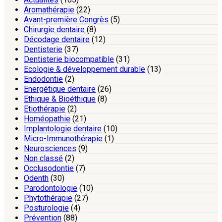
Aromathérapie
(22)
Avant-première Congrès
(5)
Chirurgie dentaire
(8)
Décodage dentaire
(12)
Dentisterie
(37)
Dentisterie biocompatible
(31)
Ecologie & développement durable
(13)
Endodontie
(2)
Energétique dentaire
(26)
Ethique & Bioéthique
(8)
Etiothérapie
(2)
Homéopathie
(21)
Implantologie dentaire
(10)
Micro-Immunothérapie
(1)
Neurosciences
(9)
Non classé
(2)
Occlusodontie
(7)
Odenth
(30)
Parodontologie
(10)
Phytothérapie
(27)
Posturologie
(4)
Prévention
(88)