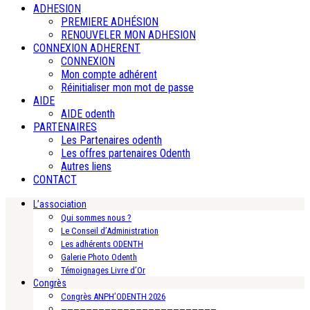
ADHESION
PREMIERE ADHÉSION
RENOUVELER MON ADHESION
CONNEXION ADHERENT
CONNEXION
Mon compte adhérent
Réinitialiser mon mot de passe
AIDE
AIDE odenth
PARTENAIRES
Les Partenaires odenth
Les offres partenaires Odenth
Autres liens
CONTACT
L’association
Qui sommes nous ?
Le Conseil d’Administration
Les adhérents ODENTH
Galerie Photo Odenth
Témoignages Livre d’Or
Congrès
Congrès ANPH’ODENTH 2026
—————————————————————————-