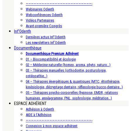
—————————————————————————-
Webinaires Odenth
Webconférences Odenth
Vidéos Partenaires
Avant-première Congrès
Inf’Odenth
Dernières actus Inf’Odenth
Les newsletters Inf’Odenth
Documenthèque
Documenthèque Premium Adhérent
01 – Biocompatibilité et écologie
02 – Médecine naturelle (homeo, aroma, phyto, naturo…)
03 – Thérapies manuelles (orthodontie, posturologie,
ostéopathie…)
04 – Thérapies énergétiques & quantiques (MTC, étiothérapie,
kinésiologie, décryptage dentaire, réflexologie bucco-dentaire…)
05 – Thérapies psycho-corporelles (hypnose, EMDR, relations
humaines, ennéagramme, PNL, sophrologie, méditation…)
ESPACE ADHÉRENT
Adhésion à Odenth
AIDE à l’Adhésion
—————————————————————————-
Connexion à mon espace adhérent