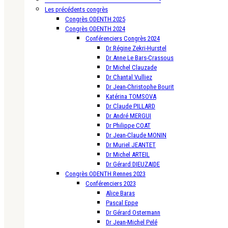
Les précédents congrès
Congrès ODENTH 2025
Congrès ODENTH 2024
Conférenciers Congrès 2024
Dr Régine Zekri-Hurstel
Dr Anne Le Bars-Crassous
Dr Michel Clauzade
Dr Chantal Vulliez
Dr Jean-Christophe Bourit
Katérina TOMSOVA
Dr Claude PILLARD
Dr André MERGUI
Dr Philippe COAT
Dr Jean-Claude MONIN
Dr Muriel JEANTET
Dr Michel ARTEIL
Dr Gérard DIEUZAIDE
Congrès ODENTH Rennes 2023
Conférenciers 2023
Alice Baras
Pascal Eppe
Dr Gérard Ostermann
Dr Jean-Michel Pelé