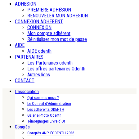
ADHESION
PREMIERE ADHÉSION
RENOUVELER MON ADHESION
CONNEXION ADHERENT
CONNEXION
Mon compte adhérent
Réinitialiser mon mot de passe
AIDE
AIDE odenth
PARTENAIRES
Les Partenaires odenth
Les offres partenaires Odenth
Autres liens
CONTACT
L’association
Qui sommes nous ?
Le Conseil d’Administration
Les adhérents ODENTH
Galerie Photo Odenth
Témoignages Livre d’Or
Congrès
Congrès ANPH’ODENTH 2026
—————————————————————————-