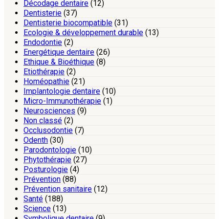
Décodage dentaire
(12)
Dentisterie
(37)
Dentisterie biocompatible
(31)
Ecologie & développement durable
(13)
Endodontie
(2)
Energétique dentaire
(26)
Ethique & Bioéthique
(8)
Etiothérapie
(2)
Homéopathie
(21)
Implantologie dentaire
(10)
Micro-Immunothérapie
(1)
Neurosciences
(9)
Non classé
(2)
Occlusodontie
(7)
Odenth
(30)
Parodontologie
(10)
Phytothérapie
(27)
Posturologie
(4)
Prévention
(88)
Prévention sanitaire
(12)
Santé
(188)
Science
(13)
Symbolique dentaire
(9)