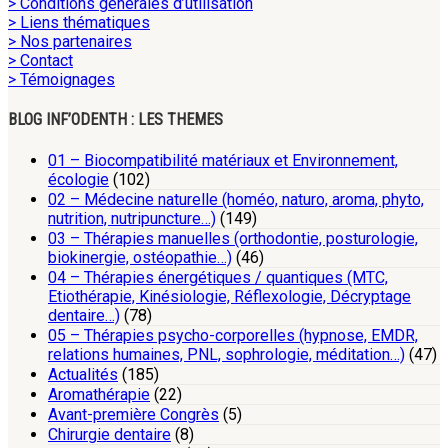
> Conditions générales d’utilisation
> Liens thématiques
> Nos partenaires
> Contact
> Témoignages
BLOG INF’ODENTH : LES THEMES
01 – Biocompatibilité matériaux et Environnement,
écologie
(102)
02 – Médecine naturelle (homéo, naturo, aroma, phyto,
nutrition, nutripuncture…)
(149)
03 – Thérapies manuelles (orthodontie, posturologie,
biokinergie, ostéopathie…)
(46)
04 – Thérapies énergétiques / quantiques (MTC,
Etiothérapie, Kinésiologie, Réflexologie, Décryptage
dentaire…)
(78)
05 – Thérapies psycho-corporelles (hypnose, EMDR,
relations humaines, PNL, sophrologie, méditation…)
(47)
Actualités
(185)
Aromathérapie
(22)
Avant-première Congrès
(5)
Chirurgie dentaire
(8)