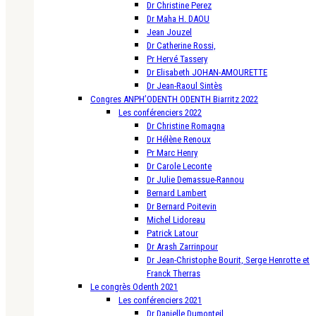
Dr Christine Perez
Dr Maha H. DAOU
Jean Jouzel
Dr Catherine Rossi,
Pr Hervé Tassery
Dr Elisabeth JOHAN-AMOURETTE
Dr Jean-Raoul Sintès
Congres ANPH’ODENTH ODENTH Biarritz 2022
Les conférenciers 2022
Dr Christine Romagna
Dr Hélène Renoux
Pr Marc Henry
Dr Carole Leconte
Dr Julie Demassue-Rannou
Bernard Lambert
Dr Bernard Poitevin
Michel Lidoreau
Patrick Latour
Dr Arash Zarrinpour
Dr Jean-Christophe Bourit, Serge Henrotte et
Franck Therras
Le congrès Odenth 2021
Les conférenciers 2021
Dr Danielle Dumonteil