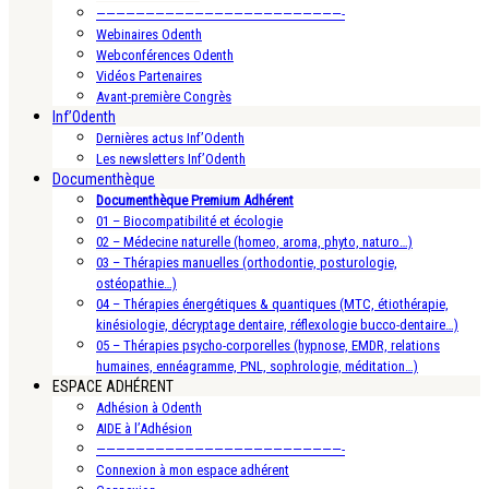
—————————————————————————-
Webinaires Odenth
Webconférences Odenth
Vidéos Partenaires
Avant-première Congrès
Inf’Odenth
Dernières actus Inf’Odenth
Les newsletters Inf’Odenth
Documenthèque
Documenthèque Premium Adhérent
01 – Biocompatibilité et écologie
02 – Médecine naturelle (homeo, aroma, phyto, naturo…)
03 – Thérapies manuelles (orthodontie, posturologie,
ostéopathie…)
04 – Thérapies énergétiques & quantiques (MTC, étiothérapie,
kinésiologie, décryptage dentaire, réflexologie bucco-dentaire…)
05 – Thérapies psycho-corporelles (hypnose, EMDR, relations
humaines, ennéagramme, PNL, sophrologie, méditation…)
ESPACE ADHÉRENT
Adhésion à Odenth
AIDE à l’Adhésion
—————————————————————————-
Connexion à mon espace adhérent