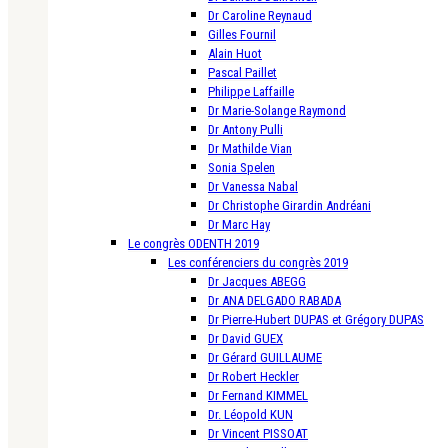
Dr Caroline Reynaud
Gilles Fournil
Alain Huot
Pascal Paillet
Philippe Laffaille
Dr Marie-Solange Raymond
Dr Antony Pulli
Dr Mathilde Vian
Sonia Spelen
Dr Vanessa Nabal
Dr Christophe Girardin Andréani
Dr Marc Hay
Le congrès ODENTH 2019
Les conférenciers du congrès 2019
Dr Jacques ABEGG
Dr ANA DELGADO RABADA
Dr Pierre-Hubert DUPAS et Grégory DUPAS
Dr David GUEX
Dr Gérard GUILLAUME
Dr Robert Heckler
Dr Fernand KIMMEL
Dr. Léopold KUN
Dr Vincent PISSOAT